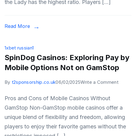
the Lady has the highest ratio. Players […]
$50
Free
Chip
Read More
No
Deposit
1xbet russian1
Bonus
SpinDog Casinos: Exploring Pay by
Mobile Options Not on GamStop
on
By
t2sponsorship.co.uk
06/02/2025
Write a Comment
SpinDo
Pros and Cons of Mobile Casinos Without
Casinos
GamStop Non-GamStop mobile casinos offer a
Explorin
unique blend of flexibility and freedom, allowing
Pay
players to enjoy their favorite games without the
by
restrictions imposed […]