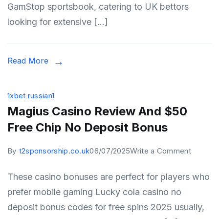
GamStop sportsbook, catering to UK bettors
Not
looking for extensive […]
on
Gamsto
Read More
1xbet russian1
Magius Casino Review And $50
Free Chip No Deposit Bonus
on
By
t2sponsorship.co.uk
06/07/2025
Write a Comment
Magius
These casino bonuses are perfect for players who
Casino
prefer mobile gaming Lucky cola casino no
Review
deposit bonus codes for free spins 2025 usually,
And