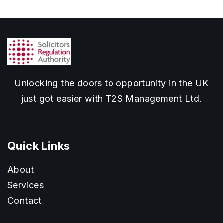
pagination
Unlocking the doors to opportunity in the UK
just got easier with T2S Management Ltd.
Quick Links
About
Services
Contact