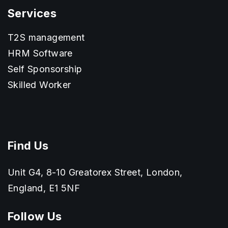
Services
T2S management
HRM Software
Self Sponsorship
Skilled Worker
Find Us
Unit G4, 8-10 Greatorex Street, London,
England, E1 5NF
Follow Us