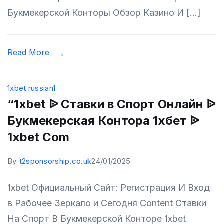
Букмекерской Конторы Обзор Казино И […]
Read More
1xbet russian1
“1xbet ᐉ Ставки в Спорт Онлайн ᐉ
Букмекерская Контора 1хбет ᐉ
1xbet Com
By
t2sponsorship.co.uk
24/01/2025
1xbet Официальный Сайт: Регистрация И Вход
в Рабочее Зеркало и Сегодня Content Ставки
На Спорт В Букмекерской Конторе 1xbet