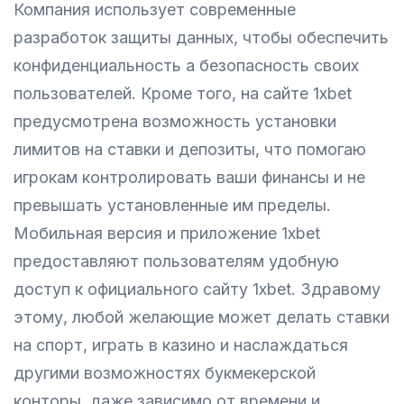
Компания использует современные
разработок защиты данных, чтобы обеспечить
конфиденциальность а безопасность своих
пользователей. Кроме того, на сайте 1xbet
предусмотрена возможность установки
лимитов на ставки и депозиты, что помогаю
игрокам контролировать ваши финансы и не
превышать установленные им пределы.
Мобильная версия и приложение 1xbet
предоставляют пользователям удобную
доступ к официального сайту 1xbet. Здравому
этому, любой желающие может делать ставки
на спорт, играть в казино и наслаждаться
другими возможностях букмекерской
конторы, даже зависимо от времени и