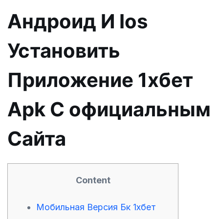
Андроид И Ios
Установить
Приложение 1хбет
Apk С официальным
Сайта
Content
Мобильная Версия Бк 1хбет