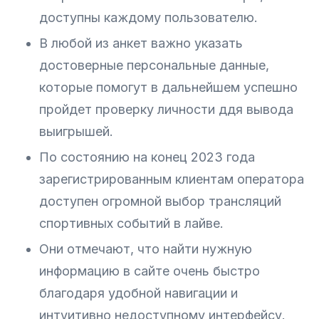
доступны каждому пользователю.
В любой из анкет важно указать
достоверные персональные данные,
которые помогут в дальнейшем успешно
пройдет проверку личности ддя вывода
выигрышей.
По состоянию на конец 2023 года
зарегистрированным клиентам оператора
доступен огромной выбор трансляций
спортивных событий в лайве.
Они отмечают, что найти нужную
информацию в сайте очень быстро
благодаря удобной навигации и
интуитивно недоступному интерфейсу.