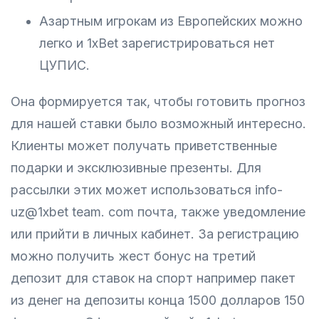
Азартным игрокам из Европейских можно
легко и 1xBet зарегистрироваться нет
ЦУПИС.
Она формируется так, чтобы готовить прогноз
для нашей ставки было возможный интересно.
Клиенты может получать приветственные
подарки и эксклюзивные презенты. Для
рассылки этих может использоваться info-
uz@1xbet team. com почта, также уведомление
или прийти в личных кабинет. За регистрацию
можно получить жест бонус на третий
депозит для ставок на спорт например пакет
из денег на депозиты конца 1500 долларов 150