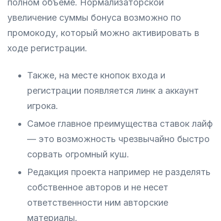
полном объеме. Нормализаторской
увеличение суммы бонуса возможно по
промокоду, который можно активировать в
ходе регистрации.
Также, на месте кнопок входа и
регистрации появляется линк а аккаунт
игрока.
Самое главное преимущества ставок лайф
— это возможность чрезвычайно быстро
сорвать огромный куш.
Редакция проекта например не разделять
собственное авторов и не несет
ответственности ним авторские
материалы.