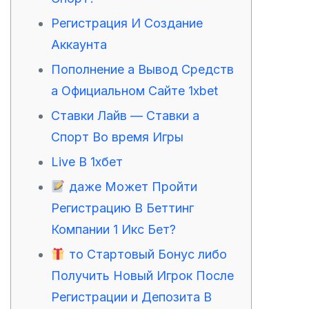
Регистрация И Создание
Аккаунта
Пополнение а Вывод Средств
а Официальном Сайте 1xbet
Ставки Лайв — Ставки а
Спорт Во время Игры
Live В 1хбет
даже Может Пройти
Регистрацию В Беттинг
Компании 1 Икс Бет?
то Стартовый Бонус либо
Получить Новый Игрок После
Регистрации и Депозита В