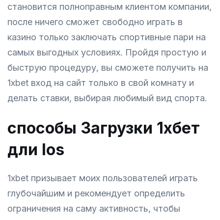
становится полноправным клиентом компании,
после ничего сможет свободно играть в
казино только заключать спортивные пари на
самых выгодных условиях. Пройдя простую и
быструю процедуру, вы сможете получить на
1xbet вход на сайт только в свой комнату и
делать ставки, выбирая любимый вид спорта.
способы Загрузки 1хбет
дли Ios
1xbet призывает моих пользователей играть
глубочайшим и рекомендует определить
ограничения на саму активность, чтобы