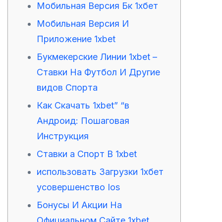
Мобильная Версия Бк 1хбет
Мобильная Версия И
Приложение 1xbet
Букмекерские Линии 1xbet –
Ставки На Футбол И Другие
видов Спорта
Как Скачать 1xbet” “в
Андроид: Пошаговая
Инструкция
Ставки а Спорт В 1xbet
использовать Загрузки 1хбет
усовершенство Ios
Бонусы И Акции На
Официальном Сайте 1xbet