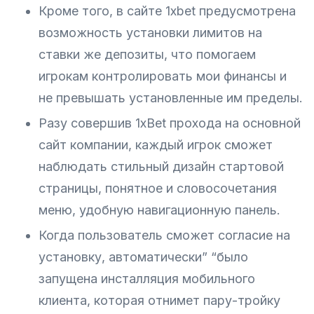
Кроме того, в сайте 1xbet предусмотрена
возможность установки лимитов на
ставки же депозиты, что помогаем
игрокам контролировать мои финансы и
не превышать установленные им пределы.
Разу совершив 1xBet прохода на основной
сайт компании, каждый игрок сможет
наблюдать стильный дизайн стартовой
страницы, понятное и словосочетания
меню, удобную навигационную панель.
Когда пользователь сможет согласие на
установку, автоматически” “было
запущена инсталляция мобильного
клиента, которая отнимет пару-тройку