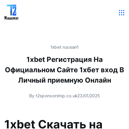
Skip
to
T2
content
Sponsorship
Management
1xbet russian1
1xbet Регистрация На
Официальном Сайте 1хбет вход В
Личный приемную Онлайн
By
t2sponsorship.co.uk
23/01/2025
1xbet Скачать на