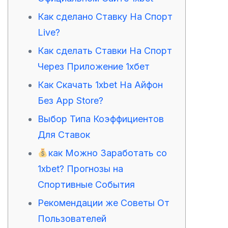
Как сделано Ставку На Спорт
Live?
Как сделать Ставки На Спорт
Через Приложение 1хбет
Как Скачать 1xbet На Айфон
Без App Store?
Выбор Типа Коэффициентов
Для Ставок
как Можно Заработать со
1xbet? Прогнозы на
Спортивные События
Рекомендации же Советы От
Пользователей