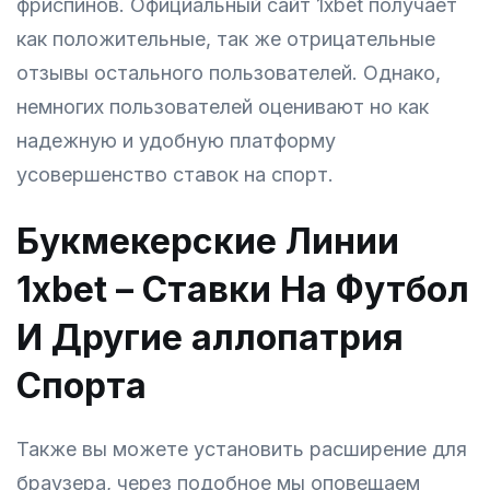
фриспинов. Официальный сайт 1xbet получает
как положительные, так же отрицательные
отзывы остального пользователей. Однако,
немногих пользователей оценивают но как
надежную и удобную платформу
усовершенство ставок на спорт.
Букмекерские Линии
1xbet – Ставки На Футбол
И Другие аллопатрия
Спорта
Также вы можете установить расширение для
браузера, через подобное мы оповещаем