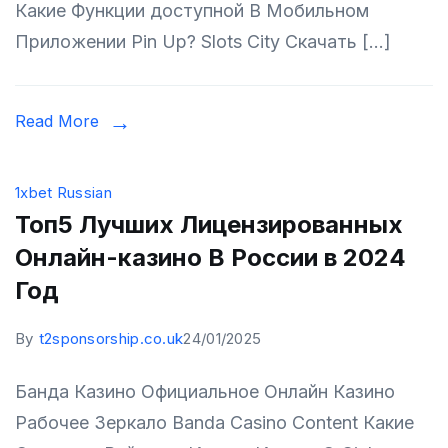
Какие Функции доступной В Мобильном
Приложении Pin Up? Slots City Скачать […]
Read More
1xbet Russian
Топ5 Лучших Лицензированных
Онлайн-казино В России в 2024
Год
By
t2sponsorship.co.uk
24/01/2025
Банда Казино Официальное Онлайн Казино
Рабочее Зеркало Banda Casino Content Какие