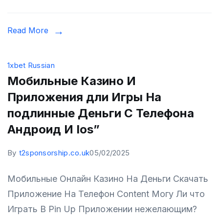
Read More
1xbet Russian
Мобильные Казино И
Приложения дли Игры На
подлинные Деньги С Телефона
Андроид И Ios”
By
t2sponsorship.co.uk
05/02/2025
Мобильные Онлайн Казино На Деньги Скачать
Приложение На Телефон Content Могу Ли что
Играть В Pin Up Приложении нежелающим?