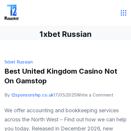
Skip
to
T2
content
Sponsorship
1xbet Russian
Management
1xbet Russian
Best United Kingdom Casino Not
On Gamstop
on
By
t2sponsorship.co.uk
17/05/2025
Write a Comment
Best
We offer accounting and bookkeeping services
United
across the North West – Find out how we can help
Kingdo
you today. Released in December 2026, new
Casino