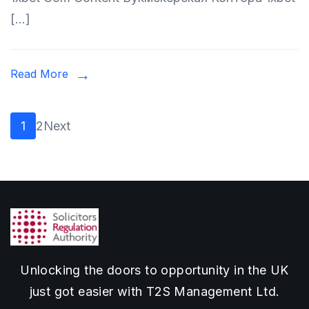
[…]
Read More
Posts
Page
Page
1
2
Next
pagination
Unlocking the doors to opportunity in the UK
just got easier with T2S Management Ltd.