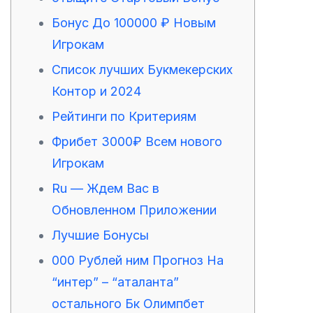
Бонус До 100000 ₽ Новым
Игрокам
Список лучших Букмекерских
Контор и 2024
Рейтинги по Критериям
Фрибет 3000₽ Всем нового
Игрокам
Ru — Ждем Вас в
Обновленном Приложении
Лучшие Бонусы
000 Рублей ним Прогноз На
“интер” – “аталанта”
остального Бк Олимпбет