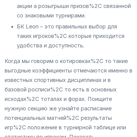
акции а розыгрыши призов%2C связанной
со знаковыми турнирами.
БК Leon – это правильных выбор для
таких игроков%2C которые приходится
удобства и доступность.
Когда мы говорим о котировках%2C то такие
выгодные коэффициенты отмечаются именно в
известных спортивных дисциплинах и в
базовой росписи%2C то есть в основных
исходах%2C тоталах и форах. Поищите
нужную секцию же узнайте расписание
потенциальных матчей%2C результаты
игр%2C положение в турнирной таблице или
статистику по игрокам. Показать