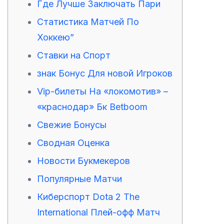
Где Лучше Заключать Пари
Статистика Матчей По
Хоккею”
Ставки на Спорт
знак Бонус Для новой Игроков
Vip-билеты На «локомотив» –
«краснодар» Бк Betboom
Свежие Бонусы
Сводная Оценка
Новости Букмекеров
Популярные Матчи
Киберспорт Dota 2 The
International Плей-офф Матч