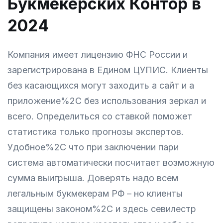
Букмекерских Контор в
2024
Компания имеет лицензию ФНС России и
зарегистрирована в Едином ЦУПИС. Клиенты
без касающихся могут заходить а сайт и а
приложение%2C без использования зеркал и
всего. Определиться со ставкой поможет
статистика только прогнозы экспертов.
Удобное%2C что при заключении пари
система автоматически посчитает возможную
сумма выигрыша. Доверять надо всем
легальным букмекерам РФ – но клиенты
защищены законом%2C и здесь севилестр