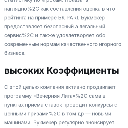
наглядно%2C как составления оценка в что
рейтинга на примере БК PARI. Букмекер
предоставляет безопасный а легальный
сервис%2C и также удовлетворяет обо
современным нормам качественного игорного
бизнеса.
высоких Коэффициенты
С этой целью компания активно продвигает
программу «Вечерняя Лига»%2C сама в
пунктах приема ставок проводит конкурсы с
ценными призами%2C в том др — новыми
машинами. Букмекер регулярно анонсирует