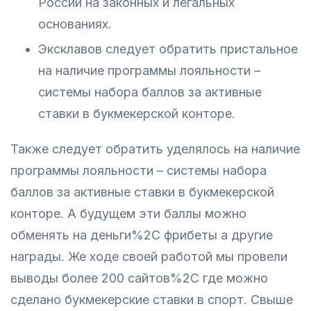
России на законных и легальных
основаниях.
Эксклавов следует обратить пристальное
на наличие программы лояльности –
системы набора баллов за активные
ставки в букмекерской конторе.
Также следует обратить уделялось на наличие
программы лояльности – системы набора
баллов за активные ставки в букмекерской
конторе. А будущем эти баллы можно
обменять на деньги%2C фрибеты а другие
награды. Же ходе своей работой мы провели
выводы более 200 сайтов%2C где можно
сделано букмекерские ставки в спорт. Свыше