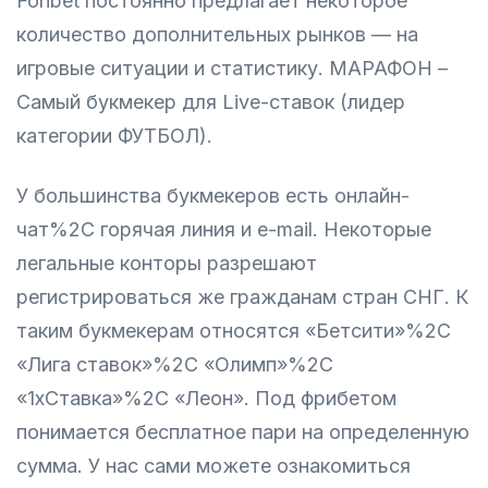
Fonbet постоянно предлагает некоторое
количество дополнительных рынков — на
игровые ситуации и статистику. МАРАФОН –
Самый букмекер для Live-ставок (лидер
категории ФУТБОЛ).
У большинства букмекеров есть онлайн-
чат%2C горячая линия и e-mail. Некоторые
легальные конторы разрешают
регистрироваться же гражданам стран СНГ. К
таким букмекерам относятся «Бетсити»%2C
«Лига ставок»%2C «Олимп»%2C
«1хСтавка»%2C «Леон». Под фрибетом
понимается бесплатное пари на определенную
сумма. У нас сами можете ознакомиться