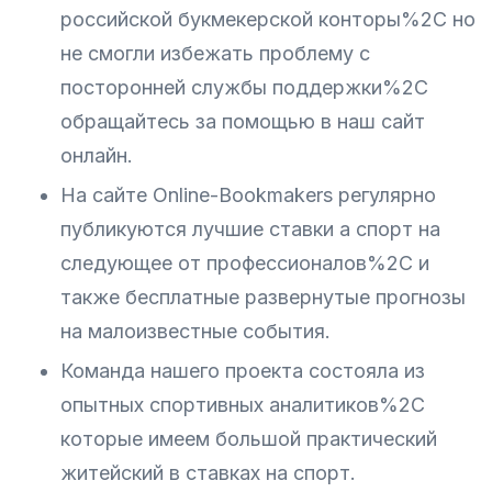
российской букмекерской конторы%2C но
не смогли избежать проблему с
посторонней службы поддержки%2C
обращайтесь за помощью в наш сайт
онлайн.
На сайте Online-Bookmakers регулярно
публикуются лучшие ставки а спорт на
следующее от профессионалов%2C и
также бесплатные развернутые прогнозы
на малоизвестные события.
Команда нашего проекта состояла из
опытных спортивных аналитиков%2C
которые имеем большой практический
житейский в ставках на спорт.