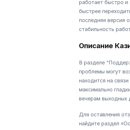
работает быстро и 
быстрее переходить
последняя версия о
стабильность рабо
Описание Каз
В разделе “Поддерж
проблемы могут во
находится на связи
максимально гладк
вечерам выходных 
Для оставления отз
найдите раздел «Ос