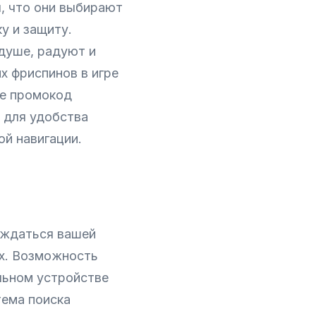
я, что они выбирают
у и защиту.
н
душе, радуют и
х фриспинов в игре
те промокод
 для удобства
ой навигации.
лаждаться вашей
ых. Возможность
льном устройстве
тема поиска