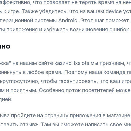
эффективно, что позволяет не терять время на не
 к игре. Также убедитесь, что на вашем device ус
перационной системы Android. Этот шаг поможет
ты приложения и избежать возникновения ошибок.
ино
ка” на нашем сайте казино 1xslots мы признаем, ч
зникнуть в любое время. Поэтому наша команда 
 круглосуточно, чтобы гарантировать, что ваш иг
им и приятным. Особенно поток посетителей може
дней.
ыва пройдите на страницу приложения в магазине
тавить отзыв». Там вы сможете написать свое мн