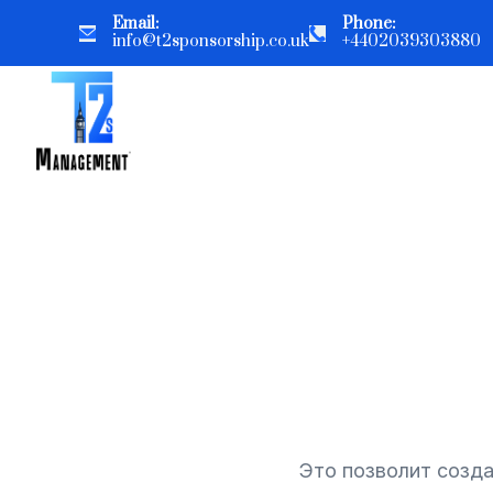
Skip
Email:
Phone:
info@t2sponsorship.co.uk
+4402039303880
to
content
T2
Sponsorship
Management
Это позволит созда