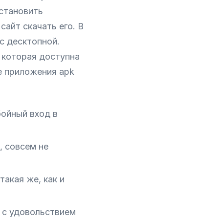
установить
сайт скачать его. В
с десктопной.
 которая доступна
е приложения apk
бойный вход в
, совсем не
акая же, как и
 с удовольствием