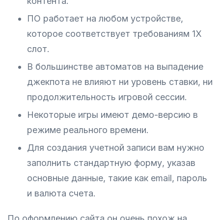
контента.
ПО работает на любом устройстве,
которое соответствует требованиям 1X
слот.
В большинстве автоматов на выпадение
джекпота не влияют ни уровень ставки, ни
продолжительность игровой сессии.
Некоторые игры имеют демо-версию в
режиме реального времени.
Для создания учетной записи вам нужно
заполнить стандартную форму, указав
основные данные, такие как email, пароль
и валюта счета.
По оформлению сайта он очень похож на