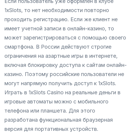
Если пользователь уже оформлен в клубе
1xSlots, то нет необходимости повторно
проходить регистрацию. Если же клиент не
имеет учетной записи в онлайн-казино, то
может зарегистрироваться с помощью своего
смартфона. В России действуют строгие
ограничения на азартные игры в интернете,
включая блокировку доступа к сайтам онлайн-
казино. Поэтому российские пользователи не
могут напрямую получить доступ к 1xSlots.
Играть в 1xSlots Casino на реальные деньги в
игровые автоматы можно с мобильного
телефона или планшета. Для этого
разработана функциональная браузерная
версия для портативных устройств.