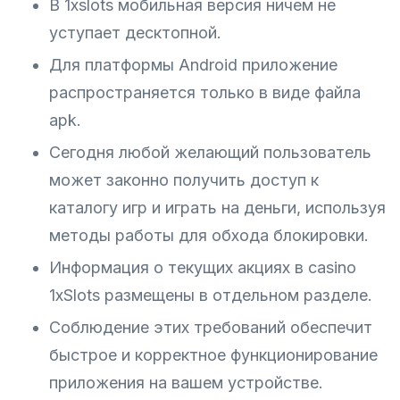
В 1xslots мобильная версия ничем не
уступает десктопной.
Для платформы Android приложение
распространяется только в виде файла
apk.
Сегодня любой желающий пользователь
может законно получить доступ к
каталогу игр и играть на деньги, используя
методы работы для обхода блокировки.
Информация о текущих акциях в casino
1xSlots размещены в отдельном разделе.
Соблюдение этих требований обеспечит
быстрое и корректное функционирование
приложения на вашем устройстве.