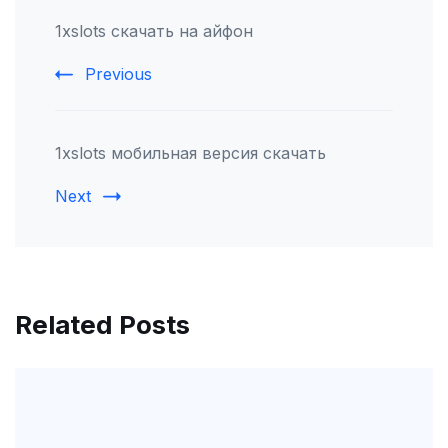
1xslots скачать на айфон
Navigation
Previous
1xslots мобильная версия скачать
Next
Related Posts