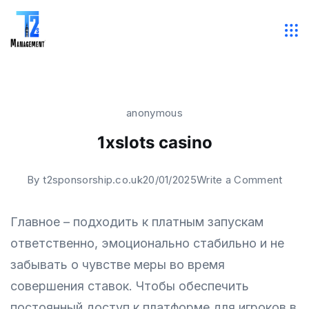
Skip
to
T2
content
Sponsorship
Management
anonymous
1xslots casino
on
By
t2sponsorship.co.uk
20/01/2025
Write a Comment
1xslo
Главное – подходить к платным запускам
casin
ответственно, эмоционально стабильно и не
забывать о чувстве меры во время
совершения ставок. Чтобы обеспечить
постоянный доступ к платформе для игроков в