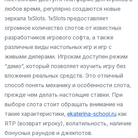
любое время, регулярно создаются новые
зеркала 1xSlots. 1xSlots предоставляет
огромное количество слотов от известных
разработчиков игрового софта, а также
различные виды настольных игр и игр с
живыми дилерами. Игрокам доступен режим
“демо”, который позволяет изучить игру без
вложения реальных средств. Это отличный
способ понять механику и особенности слота,
прежде чем делать настоящие ставки. При
выборе слота стоит обращать внимание на
такие характеристики,
ekaterina-school.ru
как
RTP (возврат игроку), волатильность, наличие
бонусных раундов и джекпотов.