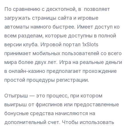
По сравнению с десктопной, в позволяет
загружать страницы сайта и игровые
автоматы намного быстрее. Имеет доступ ко
всем разделам, которые доступны в полной
версии клуба. Игровой портал 1xSlots
принимает мобильных пользователей со всего
мира более двух лет. Игра на реальные деньги
в онлайн-казино предполагает прохождение
простой процедуры регистрации.
Отыгрыш — это процесс, при котором
выигрыш от фриспинов или предоставленные
бонусные средства начисляются на
дополнительный счет. Чтобы использовать