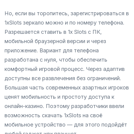
Но, если вы торопитесь, зарегистрироваться в
1xSlots зеркало можно и по номеру телефона.
Разрешается ставить в 1x Slots с ПК,
мобильной браузерной версии и через
приложение. Вариант для телефона
разработана с нуля, чтобы обеспечить
комфортный игровой процесс. Через адаптив
доступны все развлечения без ограничений.
Большая часть современных азартных игроков
ценят мобильность и простоту доступа к
онлайн-казино. Поэтому разработчики ввели
возможность скачать 1xSlots на своё
мобильное устройство — для этого подойдёт
любой гаджет или планшет.