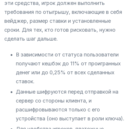
эти средства, игрок должен выполнить
требования по отыгрышу, включающие в себя
вейджер, размер ставки и установленные
сроки. Для тех, кто готов рисковать, нужно
сделать шаг дальше.
В зависимости от статуса пользователи
получают кешбэк до 11% от проигранных
денег или до 0,25% от всех сделанных
ставок.
Данные шифруются перед отправкой на
сервер со стороны клиента, и
расшифровываются только с его
устройства (оно выступает в роли ключа).
Для удобства игроков, платежные