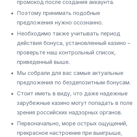
промокод после создания аккаунта.
Поэтому принимать подобные
предложения нужно осознанно.
Необходимо также учитывать период
действия бонуса, установленный казино –
проверьте наш контрольный список,
приведенный выше.
Мы собрали для вас самые актуальные
предложения по бездепозитным бонусам.
Стоит иметь в виду, что даже надежные
зарубежные казино могут попадать в поле
зрения российских надзорных органов.
Первоначально, море острых ощущений,
прекрасное настроение при выигрыше,