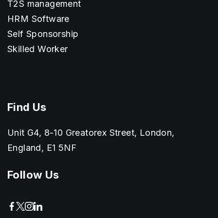
T2S management
HRM Software
Self Sponsorship
Skilled Worker
Find Us
Unit G4, 8-10 Greatorex Street, London,
England, E1 5NF
Follow Us