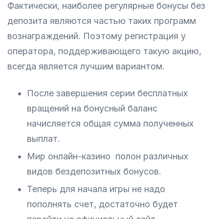
Фактически, наиболее регулярные бонусы без
депозита являются частью таких программ
вознаграждений. Поэтому регистрация у
оператора, поддерживающего такую акцию,
всегда является лучшим вариантом.
После завершения серии бесплатных
вращений на бонусный баланс
начисляется общая сумма полученных
выплат.
Мир онлайн-казино полон различных
видов бездепозитных бонусов.
Теперь для начала игры не надо
пополнять счет, достаточно будет