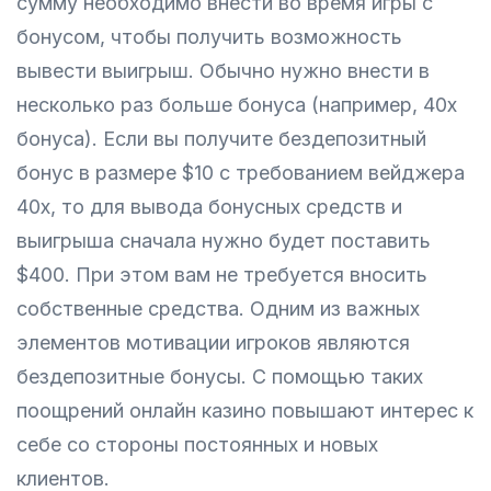
сумму необходимо внести во время игры с
бонусом, чтобы получить возможность
вывести выигрыш. Обычно нужно внести в
несколько раз больше бонуса (например, 40x
бонуса). Если вы получите бездепозитный
бонус в размере $10 с требованием вейджера
40x, то для вывода бонусных средств и
выигрыша сначала нужно будет поставить
$400. При этом вам не требуется вносить
собственные средства. Одним из важных
элементов мотивации игроков являются
бездепозитные бонусы. С помощью таких
поощрений онлайн казино повышают интерес к
себе со стороны постоянных и новых
клиентов.