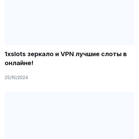
1xslots зеркало и VPN лучшие слоты в
онлайне!
25/10/2024