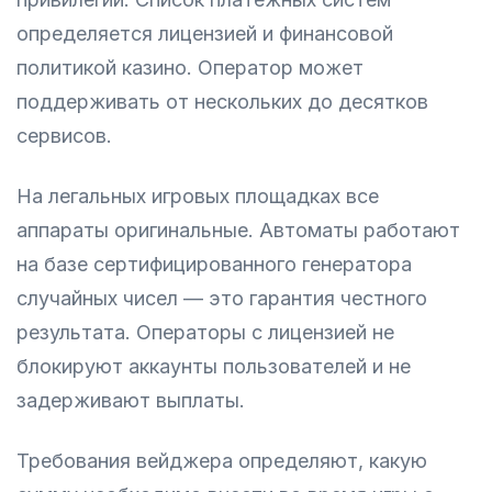
определяется лицензией и финансовой
политикой казино. Оператор может
поддерживать от нескольких до десятков
сервисов.
На легальных игровых площадках все​​​​​​​
аппараты оригинальные. Автоматы работают
на базе сертифицированного генератора
случайных чисел — это гарантия честного
результата. Операторы с лицензией не
блокируют аккаунты пользователей и не
задерживают выплаты.
Требования вейджера определяют, какую