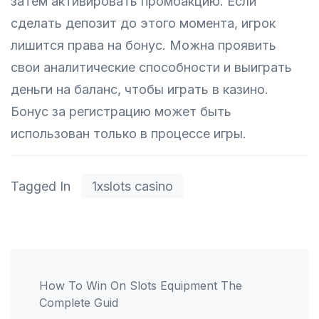
затем активировать промоакцию. Если
сделать депозит до этого момента, игрок
лишится права на бонус. Можна проявить
свои аналитические способности и выиграть
деньги на баланс, чтобы играть в казино.
Бонус за регистрацию может быть
использован только в процессе игры.
Tagged In
1xslots casino
Post
How To Win On Slots Equipment The
Navigation
Complete Guid