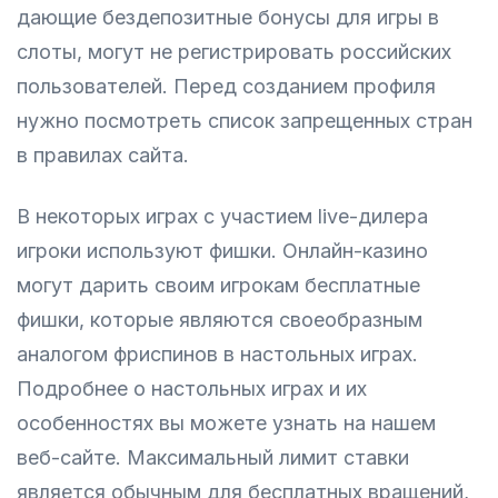
дающие бездепозитные бонусы для игры в
слоты, могут не регистрировать российских
пользователей. Перед созданием профиля
нужно посмотреть список запрещенных стран
в правилах сайта.
В некоторых играх с участием live-дилера
игроки используют фишки. Онлайн-казино
могут дарить своим игрокам бесплатные
фишки, которые являются своеобразным
аналогом фриспинов в настольных играх.
Подробнее о настольных играх и их
особенностях вы можете узнать на нашем
веб-сайте. Максимальный лимит ставки
является обычным для бесплатных вращений,