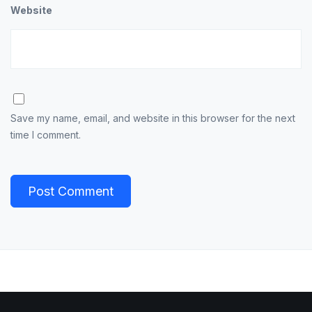
Website
Save my name, email, and website in this browser for the next
time I comment.