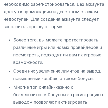
необходимо зарегистрироваться. Без аккаунта
доступ к промоакциям и денежным ставкам
недоступен. Для создания аккаунта следует
заполнить короткую форму.
Более того, вы можете протестировать
различные игры или новых провайдеров и
посмотреть, подходят ли вам их игровые
возможности.
Среди них увеличение лимитов на вывод,
повышенный кэшбэк, а также бонусы.
Многие топ онлайн-казино с
бездепозитным бонусом за регистрацию с
выводом позволяют активировать