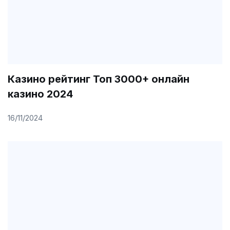
Казино рейтинг Топ 3000+ онлайн
казино 2024
16/11/2024