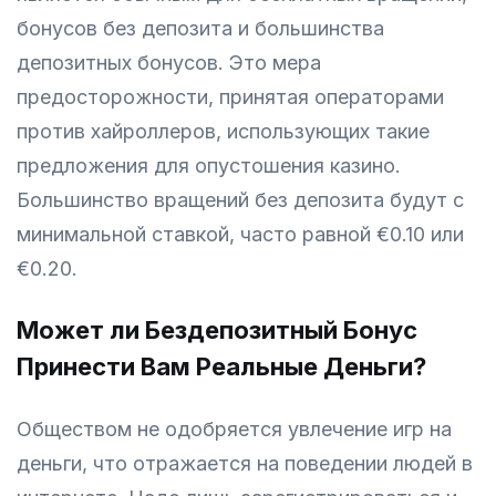
бонусов без депозита и большинства
депозитных бонусов. Это мера
предосторожности, принятая операторами
против хайроллеров, использующих такие
предложения для опустошения казино.
Большинство вращений без депозита будут с
минимальной ставкой, часто равной €0.10 или
€0.20.
Может ли Бездепозитный Бонус
Принести Вам Реальные Деньги?
Обществом не одобряется увлечение игр на
деньги, что отражается на поведении людей в