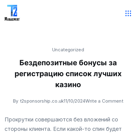
Skip
to
T2
content
Sponsorship
Management
Uncategorized
Бездепозитные бонусы за
регистрацию список лучших
казино
on
By
t2sponsorship.co.uk
11/10/2024
Write a Comment
Безд
Прокрутки совершаются без вложений со
бону
стороны клиента. Если какой-то спин будет
за