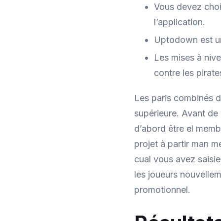
Vous devez chois
l’application.
Uptodown est une
Les mises à nive
contre les pirate
Les paris combinés d
supérieure. Avant de 
d’abord être el membr
projet à partir man m
cual vous avez saisie
les joueurs nouvelle
promotionnel.