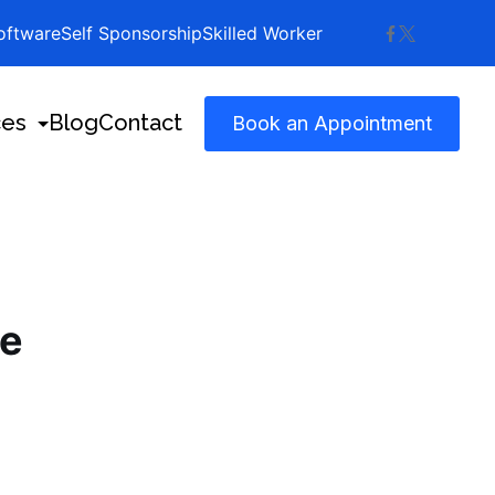
ftware
Self Sponsorship
Skilled Worker
ces
Blog
Contact
Book an Appointment
re