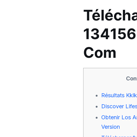
Télécha
134156
Com
Con
Résultats Kkl
Discover Life
Obtenir Los A
Version