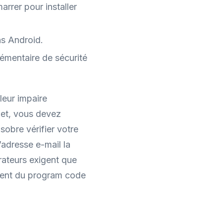
rrer pour installer
ns Android.
émentaire de sécurité
leur impaire
bet, vous devez
sobre vérifier votre
’adresse e-mail la
érateurs exigent que
ement du program code