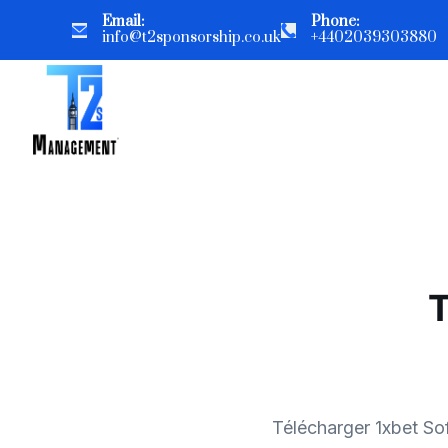
Skip
Email:
Phone:
info@t2sponsorship.co.uk
+4402039303880
to
content
T2
Sponsorship
Management
T
Télécharger 1xbet So