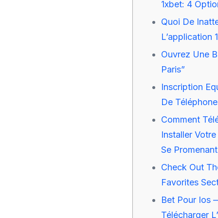
1xbet: 4 Opti
Quoi De Inat
L’application 
Ouvrez Une B
Paris”
Inscription E
De Téléphone
Comment Télé
Installer Votre
Se Promenant
Check Out The
Favorites Sec
Bet Pour Ios
Télécharger L’