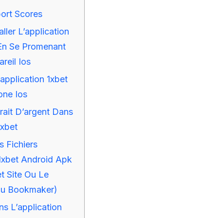
port Scores
ler L’application
En Se Promenant
reil Ios
application 1xbet
one Ios
rait D’argent Dans
1xbet
s Fichiers
 1xbet Android Apk
et Site Ou Le
 Du Bookmaker)
ns L’application