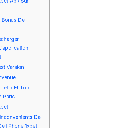
xbet Apk Sur
s Bonus De
charger
’application
t
st Version
nvenue
ulletin Et Ton
 Paris
xbet
Inconvénients De
Cell Phone 1xbet