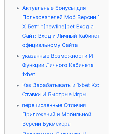
Актуальные Бонусы для
Пользователей Моб Версии 1
Х Бет” “[newline]bet Вход а
Сайт: Вход и Личный Кабинет
официальному Сайта
указанные Возможности И
Функции Личного Кабинета
1xbet
Как Зарабатывать и 1xbet Kz:
Ставки И Быстрые Игры
перечисленные Отличия
Приложений и Мобильной
Версии Букмекера