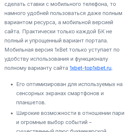
сделать ставки с мобильного телефона, то
намного удобней пользоваться даже полным
вариантом ресурса, а мобильной версией
сайта. Практически только каждой БК не
полный и упрощенный вариант портала.
Мобильная версия 1xBet только уступает по
удобству использования и функционалу
полному варианту сайта
1xbet-top1xbet.ru
.
Его оптимизирован для используемых на
сенсорных экранах смартфонов и
планшетов.
Широкие возможности в отношении пари
и огромные выбор событий –
существенный плюс букмекерской