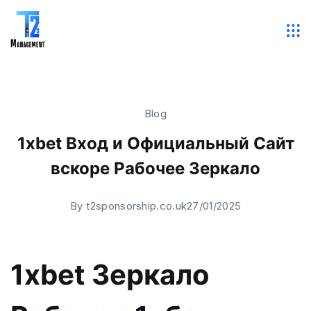
Skip
to
T2
content
Sponsorship
Management
Blog
1xbet Вход и Официальный Сайт
вскоре Рабочее Зеркало
By
t2sponsorship.co.uk
27/01/2025
1xbet Зеркало