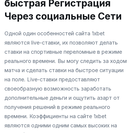
быстрая Регистрация
Через социальные Сети
Одной один особенностей сайта 1xbet
являются live-ставки, их позволяют делать
ставки на спортивные переломные в режиме
реального времени. Вы могу следить за ходом
матча и сделать ставки на быстрое ситуации
на поле. Live-ставки предоставляют
своеобразную возможность заработать
дополнительные деньги и ощутить азарт от
получения решений в режиме реального
времени. Коэффициенты на сайте 1xbet
являются одними одним самых высоких на