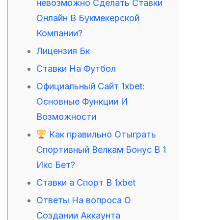
невозможно Сделать Ставки
Онлайн В Букмекерской
Компании?
Лицензия Бк
Ставки На Футбол
Официальный Сайт 1xbet:
Основные Функции И
Возможности
Как правильно Отыграть
Спортивный Велкам Бонус В 1
Икс Бет?
Ставки а Спорт В 1xbet
Ответы На вопроса О
Создании Аккаунта