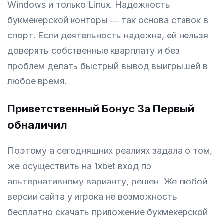
Windows и только Linux. Надежность
букмекерской конторы ― так основа ставок в
спорт. Если деятельность надежна, ей нельзя
доверять собственные кварплату и без
проблем делать быстрый вывод выигрышей в
любое время.
Приветственный Бонус За Первый
обналичил
Поэтому а сегодняшних реалиях задала о том,
же осуществить на 1xbet вход по
альтернативному варианту, решен. Же любой
версии сайта у игрока не возможность
бесплатно скачать приложение букмекерской