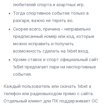
любителей спорта и азартных игр.
Тогда спортивное событие только в
разгаре, важно не терять во.
Скорее всего, причина – неправильно
предписанный номер или код, которые
можно исправить и получить
возможность сделать на 1xbet вход.
Кроме ставок и спорт официальный сайт
1xBet предлагает пари на неспортивные
события.
Каждый пользователь или скачать 1xbet а
телефон или радиовыходом прямо с сайта.
Отдельный клиент дли ПК поддерживает ОС