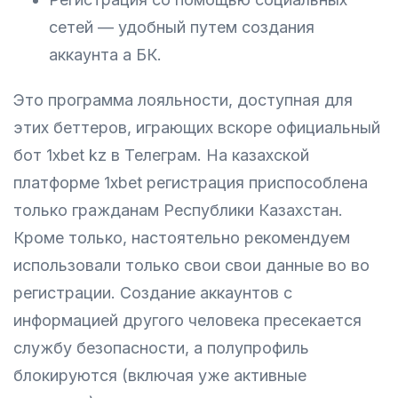
сетей — удобный путем создания
аккаунта а БК.
Это программа лояльности, доступная для
этих беттеров, играющих вскоре официальный
бот 1xbet kz в Телеграм. На казахской
платформе 1xbet регистрация приспособлена
только гражданам Республики Казахстан.
Кроме только, настоятельно рекомендуем
использовали только свои свои данные во во
регистрации. Создание аккаунтов с
информацией другого человека пресекается
службу безопасности, а полупрофиль
блокируются (включая уже активные