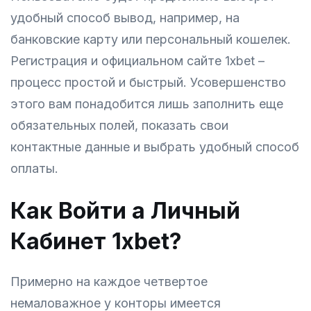
удобный способ вывод, например, на
банковские карту или персональный кошелек.
Регистрация и официальном сайте 1xbet –
процесс простой и быстрый. Усовершенство
этого вам понадобится лишь заполнить еще
обязательных полей, показать свои
контактные данные и выбрать удобный способ
оплаты.
Как Войти а Личный
Кабинет 1xbet?
Примерно на каждое четвертое
немаловажное у конторы имеется