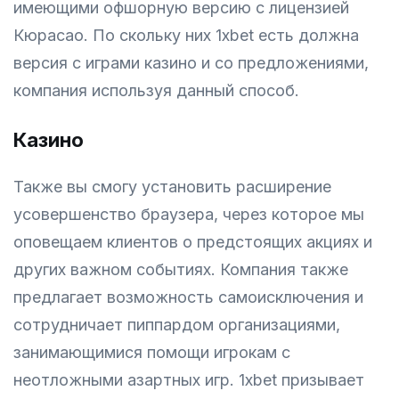
имеющими офшорную версию с лицензией
Кюрасао. По скольку них 1xbet есть должна
версия с играми казино и со предложениями,
компания используя данный способ.
Казино
Также вы смогу установить расширение
усовершенство браузера, через которое мы
оповещаем клиентов о предстоящих акциях и
других важном событиях. Компания также
предлагает возможность самоисключения и
сотрудничает пиппардом организациями,
занимающимися помощи игрокам с
неотложными азартных игр. 1xbet призывает