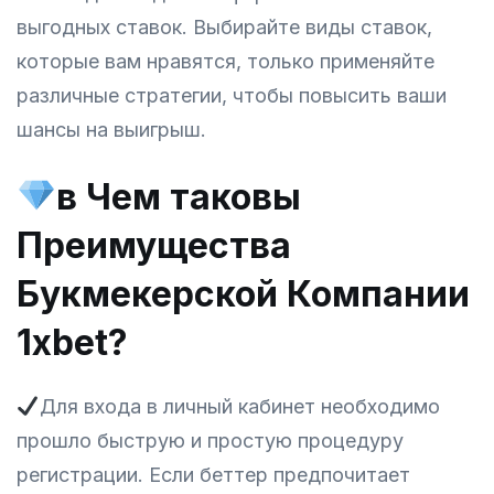
выгодных ставок. Выбирайте виды ставок,
которые вам нравятся, только применяйте
различные стратегии, чтобы повысить ваши
шансы на выигрыш.
в Чем таковы
Преимущества
Букмекерской Компании
1xbet?
Для входа в личный кабинет необходимо
прошло быструю и простую процедуру
регистрации. Если беттер предпочитает