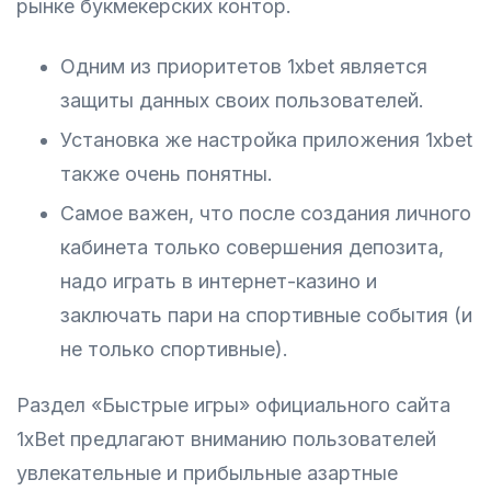
рынке букмекерских контор.
Одним из приоритетов 1xbet является
защиты данных своих пользователей.
Установка же настройка приложения 1xbet
также очень понятны.
Самое важен, что после создания личного
кабинета только совершения депозита,
надо играть в интернет-казино и
заключать пари на спортивные события (и
не только спортивные).
Раздел «Быстрые игры» официального сайта
1xBet предлагают вниманию пользователей
увлекательные и прибыльные азартные