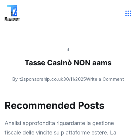
Skip
to
T2
content
Sponsorship
Management
it
Tasse Casinò NON aams
on
By
t2sponsorship.co.uk
30/11/2025
Write a Comment
Tass
Casin
Recommended Posts
NON
aams
Analisi approfondita riguardante la gestione
fiscale delle vincite su piattaforme estere. La