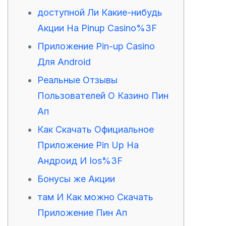
доступной Ли Какие-нибудь
Акции На Pinup Casino%3F
Приложение Pin-up Casino
Для Android
Реальные Отзывы
Пользователей О Казино Пин
Ап
Как Скачать Официальное
Приложение Pin Up На
Андроид И Ios%3F
Бонусы же Акции
там И Как можно Скачать
Приложение Пин Ап