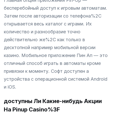
Главная опция приложения Pin-Up —
бесперебойный доступ к игровым автоматам.
Затем после авторизации со телефона%2C
открывается весь каталог с играми. Их
количество и разнообразие точно
действительно же%2C как только в
десктопной например мобильной версии
казино. Мобильное приложение Пин Ап — это
отличный способ играть в автоматы кроме
привязки к моменту. Софт доступен а
устройства с операционной системой Android
и iOS.
доступны Ли Какие-нибудь Акции
На Pinup Casino%3F