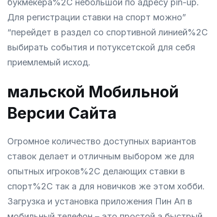
букмекера%2C небольшой по адресу pin-up.
Для регистрации ставки на спорт можно”
“перейдет в раздел со спортивной линией%2C
выбирать события и потуксетской для себя
приемлемый исход.
мальской Мобильной
Версии Сайта
Огромное количество доступных вариантов
ставок делает и отличным выбором же для
опытных игроков%2C делающих ставки в
спорт%2C так а для новичков же этом хобби.
Загрузка и установка приложения Пин Ап в
мобильный телефон – это простой а быстрый