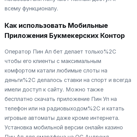
всему функционалу.
Как использовать Мобильные
Приложения Букмекерских Контор
Оператор Пин Ап бет делает только%2C
чтобы его клиенты с максимальным
комфортом катали любимые слоты на
деньги%2C делалось ставки на спорт и всегда
имели доступ к сайту. Можно также
бесплатно скачать приложение Пин Уп на
телефон или на радиовыходом%2C и катать
игровые автоматы даже кроме интернета.
Установка мобильной версии онлайн казино
Пин Ап для смартфона на ОС Андроид