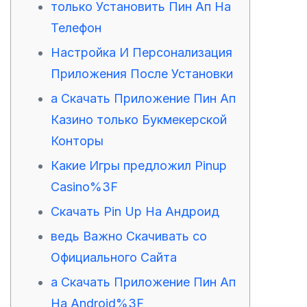
только Установить Пин Ап На
Телефон
Настройка И Персонализация
Приложения После Установки
а Скачать Приложение Пин Ап
Казино только Букмекерской
Конторы
Какие Игры предложил Pinup
Casino%3F
Скачать Pin Up На Андроид
ведь Важно Скачивать со
Официального Сайта
а Скачать Приложение Пин Ап
На Android%3F