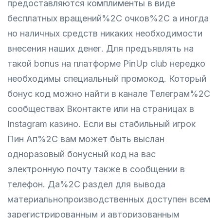
предоставляются комплименты в виде
бесплатных вращений%2C очков%2C а иногда
но наличных средств никаких необходимости
внесения наших денег. Для предъявлять на
такой bonus на платформе PinUp club нередко
необходимы специальный промокод. Который
бонус код можно найти в канале Телеграм%2C
сообществах Вконтакте или на страницах в
Instagram казино. Если вы стабильный игрок
Пин Ап%2C вам может быть выслан
одноразовый бонусный код на вас
электронную почту также в сообщении в
телефон. Да%2C раздел для вывода
материальнопроизводственных доступен всем
зарегистрированным и авторизованным