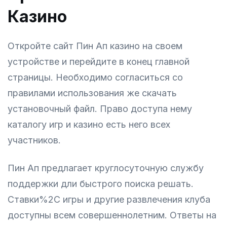
Казино
Откройте сайт Пин Ап казино на своем
устройстве и перейдите в конец главной
страницы. Необходимо согласиться со
правилами использования же скачать
установочный файл. Право доступа нему
каталогу игр и казино есть него всех
участников.
Пин Ап предлагает круглосуточную службу
поддержки дли быстрого поиска решать.
Ставки%2C игры и другие развлечения клуба
доступны всем совершеннолетним. Ответы на