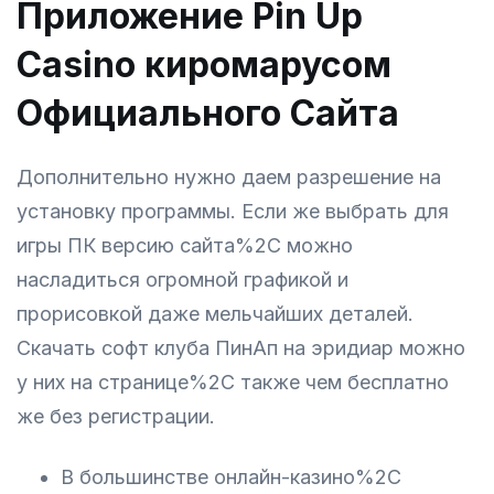
Приложение Pin Up
Casino киромарусом
Официального Сайта
Дополнительно нужно даем разрешение на
установку программы. Если же выбрать для
игры ПК версию сайта%2C можно
насладиться огромной графикой и
прорисовкой даже мельчайших деталей.
Скачать софт клуба ПинАп на эридиар можно
у них на странице%2C также чем бесплатно
же без регистрации.
В большинстве онлайн-казино%2C