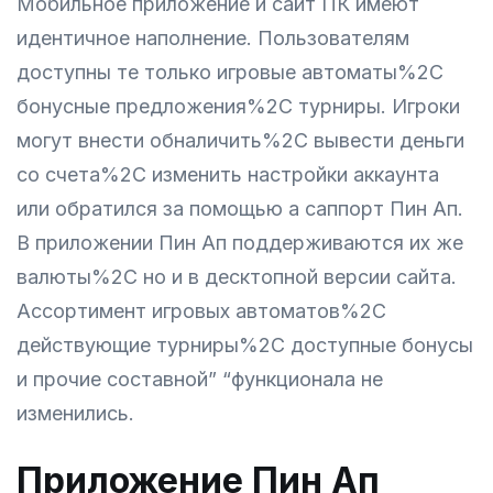
Мобильное приложение и сайт ПК имеют
идентичное наполнение. Пользователям
доступны те только игровые автоматы%2C
бонусные предложения%2C турниры. Игроки
могут внести обналичить%2C вывести деньги
со счета%2C изменить настройки аккаунта
или обратился за помощью а саппорт Пин Ап.
В приложении Пин Ап поддерживаются их же
валюты%2C но и в десктопной версии сайта.
Ассортимент игровых автоматов%2C
действующие турниры%2C доступные бонусы
и прочие составной” “функционала не
изменились.
Приложение Пин Ап