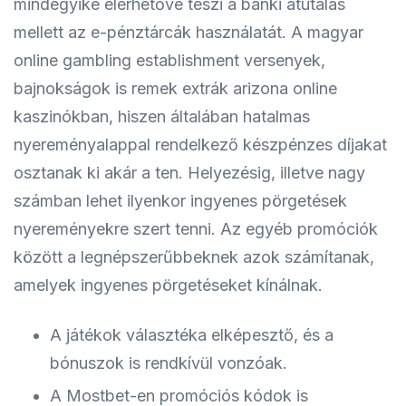
mindegyike elérhetővé teszi a banki átutalás
mellett az e-pénztárcák használatát. A magyar
online gambling establishment versenyek,
bajnokságok is remek extrák arizona online
kaszinókban, hiszen általában hatalmas
nyereményalappal rendelkező készpénzes díjakat
osztanak ki akár a ten. Helyezésig, illetve nagy
számban lehet ilyenkor ingyenes pörgetések
nyereményekre szert tenni. Az egyéb promóciók
között a legnépszerűbbeknek azok számítanak,
amelyek ingyenes pörgetéseket kínálnak.
A játékok választéka elképesztő, és a
bónuszok is rendkívül vonzóak.
A Mostbet-en promóciós kódok is