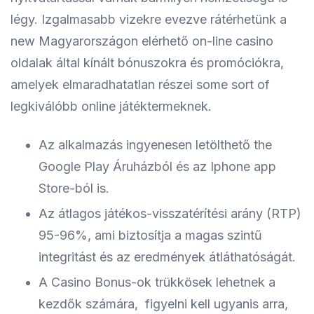
légy. Izgalmasabb vizekre evezve rátérhetünk a
new Magyarországon elérhető on-line casino
oldalak által kínált bónuszokra és promóciókra,
amelyek elmaradhatatlan részei some sort of
legkiválóbb online játéktermeknek.
Az alkalmazás ingyenesen letölthető the
Google Play Áruházból és az Iphone app
Store-ból is.
Az átlagos játékos-visszatérítési arány (RTP)
95-96%, ami biztosítja a magas szintű
integritást és az eredmények átláthatóságát.
A Casino Bonus-ok trükkösek lehetnek a
kezdők számára, figyelni kell ugyanis arra,