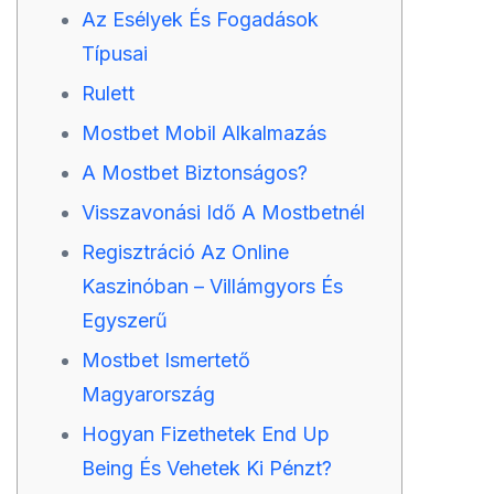
Az Esélyek És Fogadások
Típusai
Rulett
Mostbet Mobil Alkalmazás
A Mostbet Biztonságos?
Visszavonási Idő A Mostbetnél
Regisztráció Az Online
Kaszinóban – Villámgyors És
Egyszerű
Mostbet Ismertető
Magyarország
Hogyan Fizethetek End Up
Being És Vehetek Ki Pénzt?