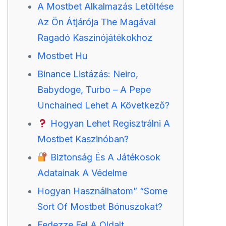
A Mostbet Alkalmazás Letöltése
Az Ön Átjárója The Magával
Ragadó Kaszinójátékokhoz
Mostbet Hu
Binance Listázás: Neiro,
Babydoge, Turbo – A Pepe
Unchained Lehet A Következő?
Hogyan Lehet Regisztrálni A
Mostbet Kaszinóban?
Biztonság És A Játékosok
Adatainak A Védelme
Hogyan Használhatom” “Some
Sort Of Mostbet Bónuszokat?
Fedezze Fel A Oldalt