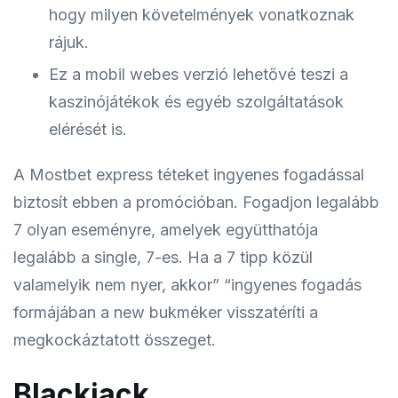
hogy milyen követelmények vonatkoznak
rájuk.
Ez a mobil webes verzió lehetővé teszi a
kaszinójátékok és egyéb szolgáltatások
elérését is.
A Mostbet express téteket ingyenes fogadással
biztosít ebben a promócióban. Fogadjon legalább
7 olyan eseményre, amelyek együtthatója
legalább a single, 7-es. Ha a 7 tipp közül
valamelyik nem nyer, akkor” “ingyenes fogadás
formájában a new bukméker visszatéríti a
megkockáztatott összeget.
Blackjack