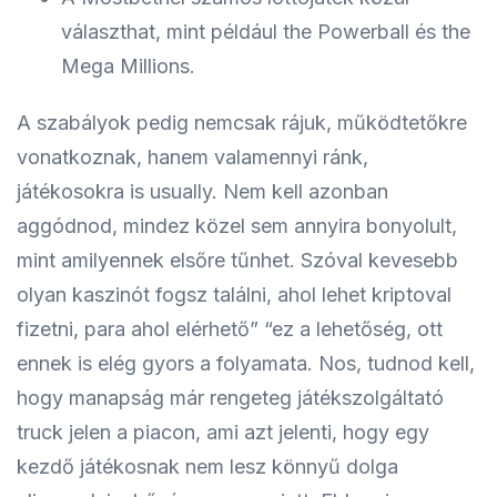
választhat, mint például the Powerball és the
Mega Millions.
A szabályok pedig nemcsak rájuk, működtetőkre
vonatkoznak, hanem valamennyi ránk,
játékosokra is usually. Nem kell azonban
aggódnod, mindez közel sem annyira bonyolult,
mint amilyennek elsőre tűnhet. Szóval kevesebb
olyan kaszinót fogsz találni, ahol lehet kriptoval
fizetni, para ahol elérhető” “ez a lehetőség, ott
ennek is elég gyors a folyamata. Nos, tudnod kell,
hogy manapság már rengeteg játékszolgáltató
truck jelen a piacon, ami azt jelenti, hogy egy
kezdő játékosnak nem lesz könnyű dolga