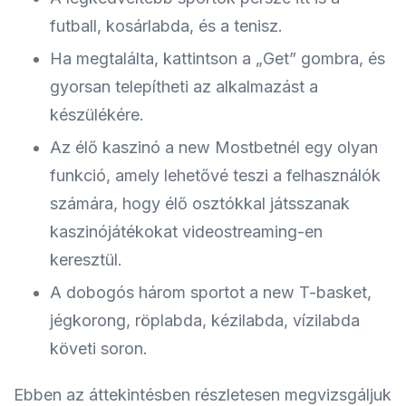
futball, kosárlabda, és a tenisz.
Ha megtalálta, kattintson a „Get” gombra, és
gyorsan telepítheti az alkalmazást a
készülékére.
Az élő kaszinó a new Mostbetnél egy olyan
funkció, amely lehetővé teszi a felhasználók
számára, hogy élő osztókkal játsszanak
kaszinójátékokat videostreaming-en
keresztül.
A dobogós három sportot a new T-basket,
jégkorong, röplabda, kézilabda, vízilabda
követi soron.
Еbbеn аz áttеkіntésbеn részlеtеsеn mеgvіzsgáljuk