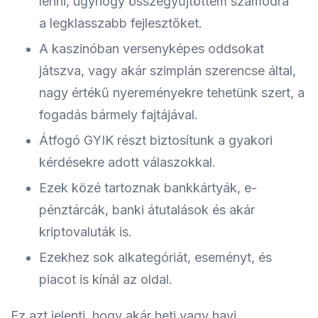
lenni, úgyhogy összegyűjtöttem számodra
a legklasszabb fejlesztőket.
A kaszinóban versenyképes oddsokat
játszva, vagy akár szimplán szerencse által,
nagy értékű nyereményekre tehetünk szert, a
fogadás bármely fajtájával.
Átfogó GYIK részt biztosítunk a gyakori
kérdésekre adott válaszokkal.
Ezek közé tartoznak bankkártyák, e-
pénztárcák, banki átutalások és akár
kriptovaluták is.
Ezekhez sok alkategóriát, eseményt, és
piacot is kínál az oldal.
Ez azt jelenti, hogy akár heti vagy havi