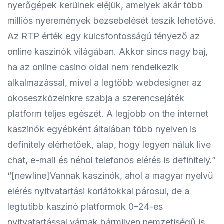
nyerőgépek kerülnek eléjük, amelyek akár több
milliós nyeremények bezsebelését teszik lehetővé.
Az RTP érték egy kulcsfontosságú tényező az
online kaszinók világában. Akkor sincs nagy baj,
ha az online casino oldal nem rendelkezik
alkalmazással, mivel a legtöbb webdesigner az
okoseszközeinkre szabja a szerencsejáték
platform teljes egészét. A legjobb on the internet
kaszinók egyébként általában több nyelven is
definitely elérhetőek, alap, hogy legyen náluk live
chat, e-mail és néhol telefonos elérés is definitely.”
“[newline]Vannak kaszinók, ahol a magyar nyelvű
elérés nyitvatartási korlátokkal párosul, de a
legtutibb kaszinó platformok 0–24-es
nyitvatartással várnak bármilyen nemzetiségű is