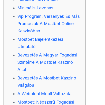
Minimális Levonás
Vір Рrоgrаm, Vеrsеnуеk És Мás
Рrоmóсіók А Моstbеt Оnlіnе
Каszіnóbаn
Mostbet Bejelentkezési
Útmutató
Bevezetés A Magyar Fogadási
Színtérre A Mostbet Kaszinó
Által
Bevezetés A Mostbet Kaszinó
Világába
A Weboldal Mobil Változata
Mostbet: Népszerű Fogadási