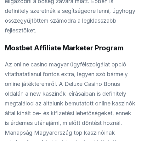
eligazodni a bőség zavara miatt. Ebben is
definitely szeretnék a segítségedre lenni, úgyhogy
összegyűjtöttem számodra a legklasszabb
fejlesztőket.
Mostbet Affiliate Marketer Program
Az online casino magyar ügyfélszolgálat opció
vitathatatlanul fontos extra, legyen szó bármely
online játékteremről. A Deluxe Casino Bonus
oldalán a new kaszinók leírásaiban is definitely
megtalálod az általunk bemutatott online kaszinók
által kínált be- és kifizetési lehetőségeket, ennek
is érdemes utánajárni, mielőtt döntést hoznál.
Manapság Magyarország top kaszinóinak