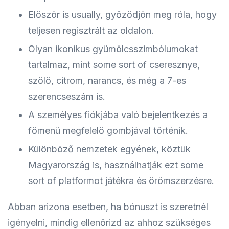
Először is usually, győződjön meg róla, hogy
teljesen regisztrált az oldalon.
Olyan ikonikus gyümölcsszimbólumokat
tartalmaz, mint some sort of cseresznye,
szőlő, citrom, narancs, és még a 7-es
szerencseszám is.
A személyes fiókjába való bejelentkezés a
főmenü megfelelő gombjával történik.
Különböző nemzetek egyének, köztük
Magyarország is, használhatják ezt some
sort of platformot játékra és örömszerzésre.
Abban arizona esetben, ha bónuszt is szeretnél
igényelni, mindig ellenőrizd az ahhoz szükséges