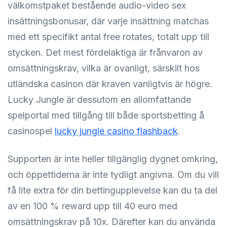
välkomstpaket bestående audio-video sex
insättningsbonusar, där varje insättning matchas
med ett specifikt antal free rotates, totalt upp till
stycken. Det mest fördelaktiga är frånvaron av
omsättningskrav, vilka är ovanligt, särskilt hos
utländska casinon där kraven vanligtvis är högre.
Lucky Jungle är dessutom en allomfattande
spelportal med tillgång till både sportsbetting å
casinospel
lucky jungle casino flashback
.
Supporten är inte heller tillgänglig dygnet omkring,
och öppettiderna är inte tydligt angivna. Om du vill
få lite extra för din bettingupplevelse kan du ta del
av en 100 % reward upp till 40 euro med
omsättningskrav på 10x. Därefter kan du använda