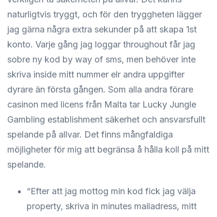
naturligtvis tryggt, och för den tryggheten lägger
jag gärna några extra sekunder på att skapa 1st
konto. Varje gång jag loggar throughout får jag
sobre ny kod by way of sms, men behöver inte
skriva inside mitt nummer elr andra uppgifter
dyrare än första gången. Som alla andra förare
casinon med licens från Malta tar Lucky Jungle
Gambling establishment säkerhet och ansvarsfullt
spelande på allvar. Det finns mångfaldiga
möjligheter för mig att begränsa å hålla koll på mitt
spelande.
“Efter att jag mottog min kod fick jag välja
property, skriva in minutes mailadress, mitt