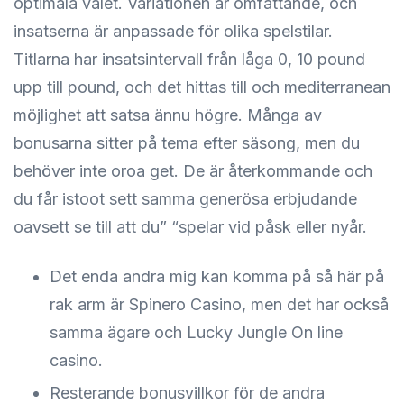
optimala valet. Variationen är omfattande, och
insatserna är anpassade för olika spelstilar.
Titlarna har insatsintervall från låga 0, 10 pound
upp till pound, och det hittas till och mediterranean
möjlighet att satsa ännu högre. Många av
bonusarna sitter på tema efter säsong, men du
behöver inte oroa get. De är återkommande och
du får istoot sett samma generösa erbjudande
oavsett se till att du” “spelar vid påsk eller nyår.
Det enda andra mig kan komma på så här på
rak arm är Spinero Casino, men det har också
samma ägare och Lucky Jungle On line
casino.
Resterande bonusvillkor för de andra