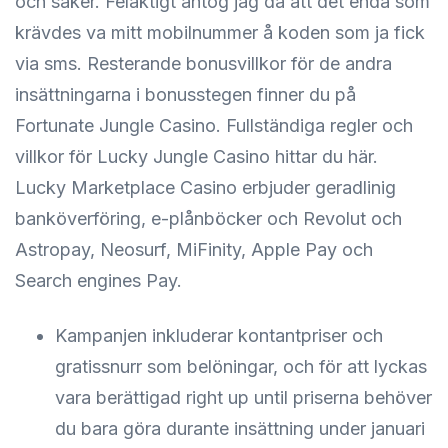
och säker. Felaktigt antog jag då att det enda som
krävdes va mitt mobilnummer å koden som ja fick
via sms. Resterande bonusvillkor för de andra
insättningarna i bonusstegen finner du på
Fortunate Jungle Casino. Fullständiga regler och
villkor för Lucky Jungle Casino hittar du här.
Lucky Marketplace Casino erbjuder geradlinig
banköverföring, e-plånböcker och Revolut och
Astropay, Neosurf, MiFinity, Apple Pay och
Search engines Pay.
Kampanjen inkluderar kontantpriser och
gratissnurr som belöningar, och för att lyckas
vara berättigad right up until priserna behöver
du bara göra durante insättning under januari