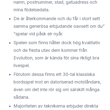
namn, postnummer, stad, gatuadress och
mina födelsedata.
De är återkommande och du får i stort sett
samma generösa erbjudande oavsett om du”
“spelar vid påsk elr nyår.
Spelen som finns håller dock hög kvalitativ
och de flesta utav dem kommer från
Evolution, som är kända för sina riktigt bra
livespel.
Förutom dessa finns ett 30-tal klassiska
bordsspel mot en datoriserad motståndare,
även om det inte rör sig om särskilt många
sådana.
Majoriteten av teknikerna erbjuder direkta