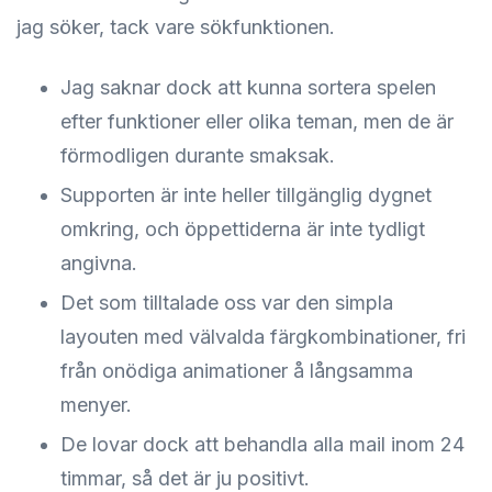
jag söker, tack vare sökfunktionen.
Jag saknar dock att kunna sortera spelen
efter funktioner eller olika teman, men de är
förmodligen durante smaksak.
Supporten är inte heller tillgänglig dygnet
omkring, och öppettiderna är inte tydligt
angivna.
Det som tilltalade oss var den simpla
layouten med välvalda färgkombinationer, fri
från onödiga animationer å långsamma
menyer.
De lovar dock att behandla alla mail inom 24
timmar, så det är ju positivt.