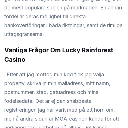
de mest populära spelen på marknaden. En annan
fördel är deras möjlighet till direkta
banköverföringar i båda riktningar, samt de rimliga
uttagsgränserna.
Vanliga Frågor Om Lucky Rainforest
Casino
“Efter att jag mottog min kod fick jag välja
property, skriva in min mailadress, mitt namn,
postnummer, stad, gatuadress och mina
födelsedata. Det är ej den snabbaste
registreringen jag har varit med på ett hörn om,
men å andra sidan är MGA-casinon kända för att
verkligen ta säkerheten på allvar. Det känns