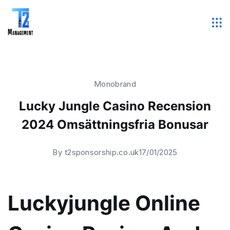
Skip
to
T2
content
Sponsorship
Management
Monobrand
Lucky Jungle Casino Recension
2024 Omsättningsfria Bonusar
By
t2sponsorship.co.uk
17/01/2025
Luckyjungle Online