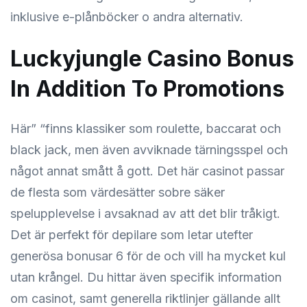
inklusive e-plånböcker o andra alternativ.
Luckyjungle Casino Bonus
In Addition To Promotions
Här” “finns klassiker som roulette, baccarat och
black jack, men även avviknade tärningsspel och
något annat smått å gott. Det här casinot passar
de flesta som värdesätter sobre säker
spelupplevelse i avsaknad av att det blir tråkigt.
Det är perfekt för depilare som letar utefter
generösa bonusar 6 för de och vill ha mycket kul
utan krångel. Du hittar även specifik information
om casinot, samt generella riktlinjer gällande allt