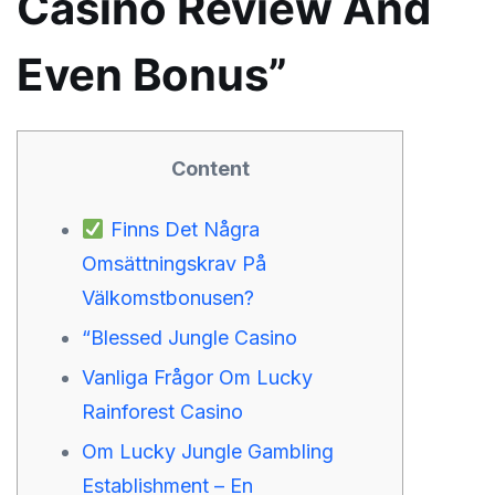
Casino Review And
Even Bonus”
Content
Finns Det Några
Omsättningskrav På
Välkomstbonusen?
“Blessed Jungle Casino
Vanliga Frågor Om Lucky
Rainforest Casino
Om Lucky Jungle Gambling
Establishment – En