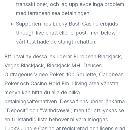
transaktioner, och jag upplevde inga problem
mediterranean sea betalningen.
Supporten hos Lucky Bush Casino erbjuds
through live chatt eller e-post, men below
vårt test hade de stängt i chatten.
Ett urval av dessa inkluderar European Blackjack,
Vegas Blackjack, Blackjack MH, Deuces
Outrageous Video Poker, 10p Roulette, Caribbean
Poker och Casino Hold Em. I living area vänstra
menyn kan hitta du alla de olika
betalningsalternativen. Dessa finns under länkarna
”Deposit” och ”Withdrawal”, men för att lyckas se
en fullständig lista behöver ni vara inloggad.
Lucky Jungle Casino är registrerad och licensierad