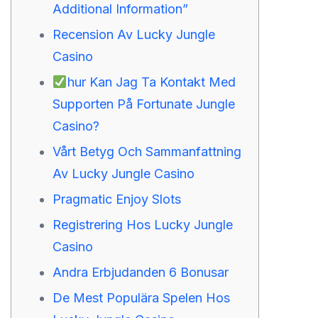
Additional Information”
Recension Av Lucky Jungle
Casino
hur Kan Jag Ta Kontakt Med
Supporten På Fortunate Jungle
Casino?
Vårt Betyg Och Sammanfattning
Av Lucky Jungle Casino
Pragmatic Enjoy Slots
Registrering Hos Lucky Jungle
Casino
Andra Erbjudanden 6 Bonusar
De Mest Populära Spelen Hos