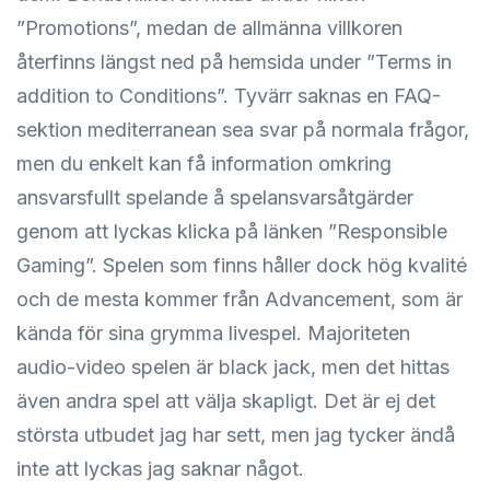
”Promotions”, medan de allmänna villkoren
återfinns längst ned på hemsida under ”Terms in
addition to Conditions”. Tyvärr saknas en FAQ-
sektion mediterranean sea svar på normala frågor,
men du enkelt kan få information omkring
ansvarsfullt spelande å spelansvarsåtgärder
genom att lyckas klicka på länken ”Responsible
Gaming”. Spelen som finns håller dock hög kvalité
och de mesta kommer från Advancement, som är
kända för sina grymma livespel. Majoriteten
audio-video spelen är black jack, men det hittas
även andra spel att välja skapligt. Det är ej det
största utbudet jag har sett, men jag tycker ändå
inte att lyckas jag saknar något.