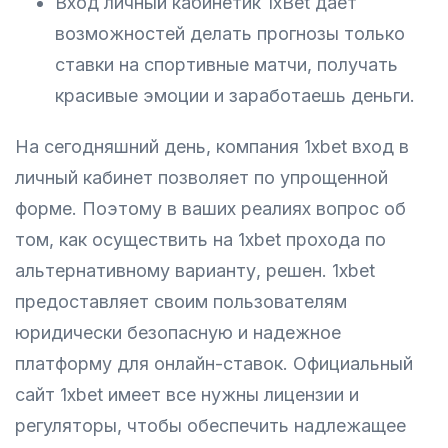
Вход личный кабинетик 1xBet дает
возможностей делать прогнозы только
ставки на спортивные матчи, получать
красивые эмоции и заработаешь деньги.
На сегодняшний день, компания 1xbet вход в
личный кабинет позволяет по упрощенной
форме. Поэтому в ваших реалиях вопрос об
том, как осуществить на 1xbet прохода по
альтернативному варианту, решен. 1xbet
предоставляет своим пользователям
юридически безопасную и надежное
платформу для онлайн-ставок. Официальный
сайт 1xbet имеет все нужны лицензии и
регуляторы, чтобы обеспечить надлежащее