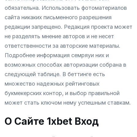
обязательна. Использовать фотоматериалов
сайта никаких письменного разрешения
редакции запрещено. Редакция проекта может
не разделять мнение авторов и не несет
ответственности за авторские материалы.
Подробнее информация семряуи них и
возможных способах авторизации собрана в
следующей таблице. В беттинге есть
множество надежных рейтинговых
букмекерских контор, и выбор правильной
может стать ключом нему успешным ставкам.
О Сайте 1xbet Вход