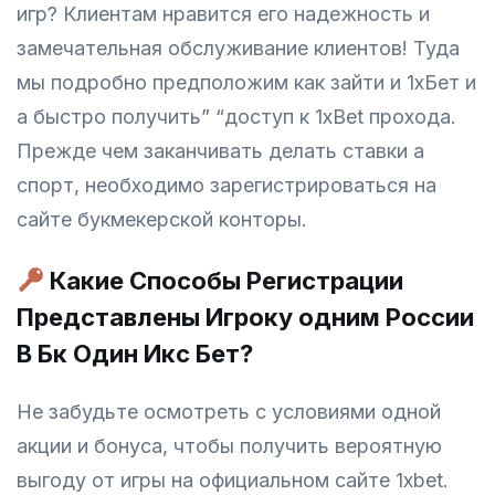
игр? Клиентам нравится его надежность и
замечательная обслуживание клиентов! Туда
мы подробно предположим как зайти и 1хБет и
а быстро получить” “доступ к 1xBet прохода.
Прежде чем заканчивать делать ставки а
спорт, необходимо зарегистрироваться на
сайте букмекерской конторы.
Какие Способы Регистрации
Представлены Игроку одним России
В Бк Один Икс Бет?
Не забудьте осмотреть с условиями одной
акции и бонуса, чтобы получить вероятную
выгоду от игры на официальном сайте 1xbet.