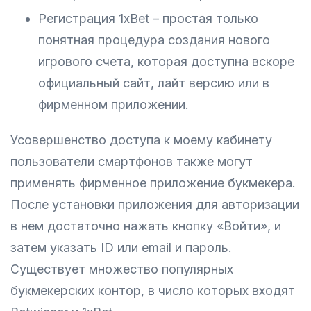
Регистрация 1xBet – простая только
понятная процедура создания нового
игрового счета, которая доступна вскоре
официальный сайт, лайт версию или в
фирменном приложении.
Усовершенство доступа к моему кабинету
пользователи смартфонов также могут
применять фирменное приложение букмекера.
После установки приложения для авторизации
в нем достаточно нажать кнопку «Войти», и
затем указать ID или email и пароль.
Существует множество популярных
букмекерских контор, в число которых входят