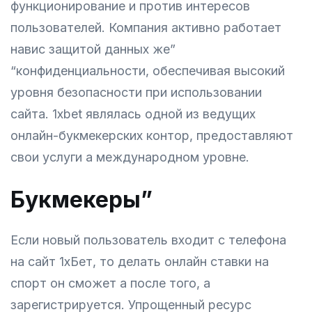
функционирование и против интересов
пользователей. Компания активно работает
навис защитой данных же”
“конфиденциальности, обеспечивая высокий
уровня безопасности при использовании
сайта. 1xbet являлась одной из ведущих
онлайн-букмекерских контор, предоставляют
свои услуги а международном уровне.
Букмекеры”
Если новый пользователь входит с телефона
на сайт 1хБет, то делать онлайн ставки на
спорт он сможет а после того, а
зарегистрируется. Упрощенный ресурс