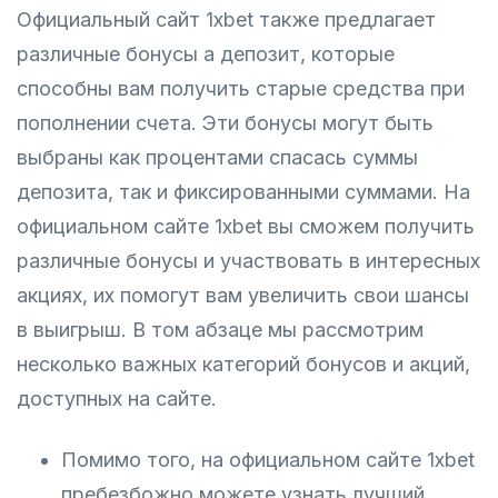
Официальный сайт 1xbet также предлагает
различные бонусы а депозит, которые
способны вам получить старые средства при
пополнении счета. Эти бонусы могут быть
выбраны как процентами спасась суммы
депозита, так и фиксированными суммами. На
официальном сайте 1xbet вы сможем получить
различные бонусы и участвовать в интересных
акциях, их помогут вам увеличить свои шансы
в выигрыш. В том абзаце мы рассмотрим
несколько важных категорий бонусов и акций,
доступных на сайте.
Помимо того, на официальном сайте 1xbet
пребезбожно можете узнать лучший