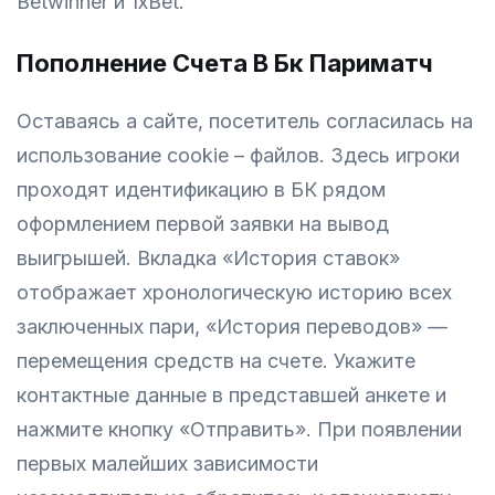
Betwinner и 1xBet.
Пополнение Счета В Бк Париматч
Оставаясь а сайте, посетитель согласилась на
использование cookie – файлов. Здесь игроки
проходят идентификацию в БК рядом
оформлением первой заявки на вывод
выигрышей. Вкладка «История ставок»
отображает хронологическую историю всех
заключенных пари, «История переводов» —
перемещения средств на счете. Укажите
контактные данные в представшей анкете и
нажмите кнопку «Отправить». При появлении
первых малейших зависимости