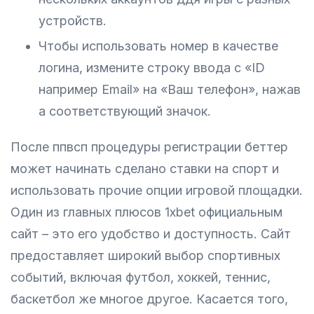
устройств.
Чтобы использовать номер в качестве
логина, измените строку ввода с «ID
например Email» на «Ваш телефон», нажав
а соответствующий значок.
После ппвсп процедуры регистрации беттер
может начинать сделано ставки на спорт и
использовать прочие опции игровой площадки.
Один из главных плюсов 1xbet официальным
сайт – это его удобство и доступность. Сайт
предоставляет широкий выбор спортивных
событий, включая футбол, хоккей, теннис,
баскетбол же многое другое. Касается того,