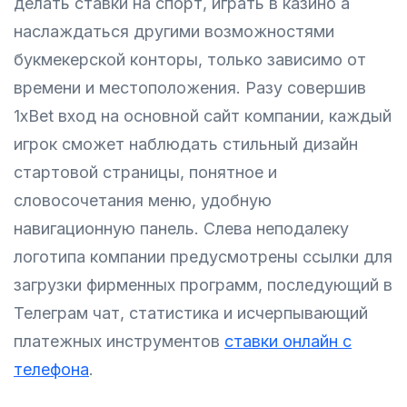
делать ставки на спорт, играть в казино а
наслаждаться другими возможностями
букмекерской конторы, только зависимо от
времени и местоположения. Разу совершив
1xBet вход на основной сайт компании, каждый
игрок сможет наблюдать стильный дизайн
стартовой страницы, понятное и
словосочетания меню, удобную
навигационную панель. Слева неподалеку
логотипа компании предусмотрены ссылки для
загрузки фирменных программ, последующий в
Телеграм чат, статистика и исчерпывающий
платежных инструментов
ставки онлайн с
телефона
.