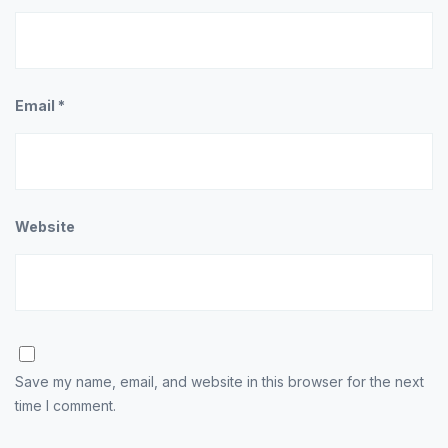
Email
*
Website
Save my name, email, and website in this browser for the next
time I comment.