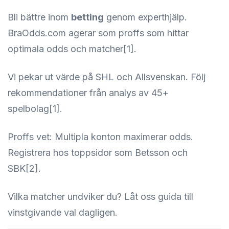
Bli bättre inom
betting
genom experthjälp.
BraOdds.com agerar som proffs som hittar
optimala odds och matcher[1].
Vi pekar ut värde på SHL och Allsvenskan. Följ
rekommendationer från analys av 45+
spelbolag[1].
Proffs vet: Multipla konton maximerar odds.
Registrera hos toppsidor som Betsson och
SBK[2].
Vilka matcher undviker du? Låt oss guida till
vinstgivande val dagligen.