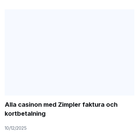
Alla casinon med Zimpler faktura och
kortbetalning
10/12/2025