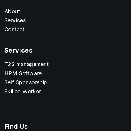
About
Services
Contact
Services
T2S management
HRM Software
Self Sponsorship
Skilled Worker
Find Us