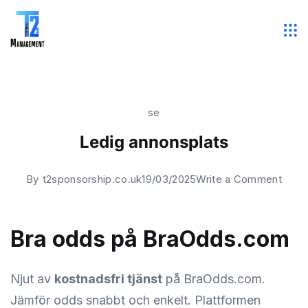
Skip
to
T2
content
Sponsorship
Management
se
Ledig annonsplats
on
By
t2sponsorship.co.uk
19/03/2025
Write a Comment
Ledi
annon
Bra odds på BraOdds.com
Njut av
kostnadsfri tjänst
på BraOdds.com.
Jämför odds snabbt och enkelt. Plattformen