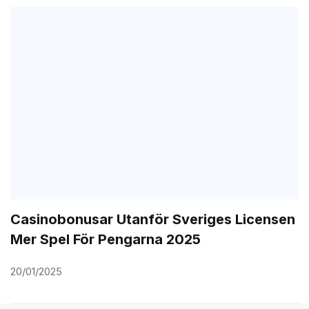
Casinobonusar Utanför Sveriges Licensen
Mer Spel För Pengarna 2025
20/01/2025