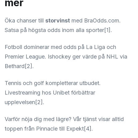
mer
Öka chanser till
storvinst
med BraOdds.com.
Satsa på högsta odds inom alla sporter[1].
Fotboll dominerar med odds på La Liga och
Premier League. Ishockey ger värde på NHL via
Bethard[2].
Tennis och golf kompletterar utbudet.
Livestreaming hos Unibet förbättrar
upplevelsen[2].
Varför nöja dig med lägre? Vår tjänst visar alltid
toppen från Pinnacle till Expekt[4].