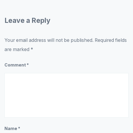
Leave a Reply
Your email address will not be published.
Required fields
are marked
*
Comment
*
Name
*