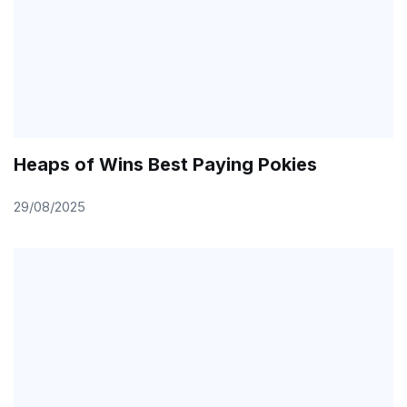
Heaps of Wins Best Paying Pokies
29/08/2025