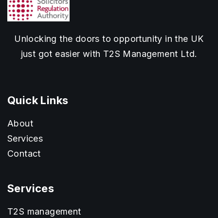
Unlocking the doors to opportunity in the UK
just got easier with T2S Management Ltd.
Quick Links
About
Services
Contact
Services
T2S management