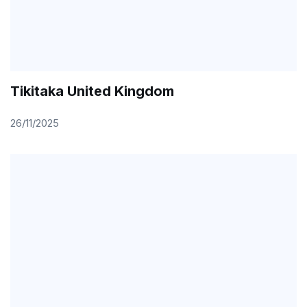
Tikitaka United Kingdom
26/11/2025