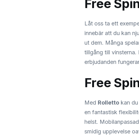
Free Spi
Låt oss ta ett exem
innebär att du kan nj
ut dem. Många spelar
tillgång till vinsterna
erbjudanden fungerar 
Free Spin
Med
Rolletto
kan du 
en fantastisk flexibil
helst. Mobilanpassade
smidig upplevelse oav