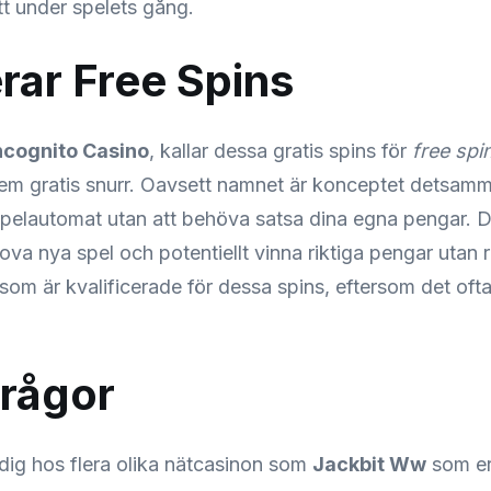
tt under spelets gång.
rar Free Spins
ncognito Casino
, kallar dessa gratis spins för
free spi
em gratis snurr. Oavsett namnet är konceptet detsamma:
 spelautomat utan att behöva satsa dina egna pengar. 
rova nya spel och potentiellt vinna riktiga pengar utan 
 som är kvalificerade för dessa spins, eftersom det ofta 
Frågor
 dig hos flera olika nätcasinon som
Jackbit Ww
som er