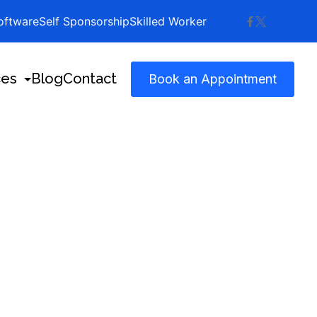
ftware
Self Sponsorship
Skilled Worker
ces
Blog
Contact
Book an Appointment
pin
no