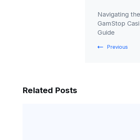
Post
Navigating th
Navigati
GamStop Casi
Guide
Previous
Related Posts