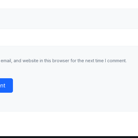
mail, and website in this browser for the next time I comment.