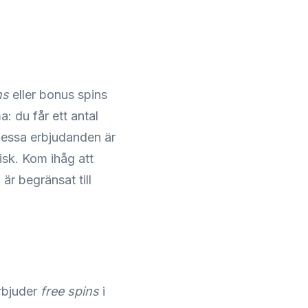
ns
eller bonus spins
 du får ett antal
Dessa erbjudanden är
risk. Kom ihåg att
är begränsat till
bjuder
free spins
i