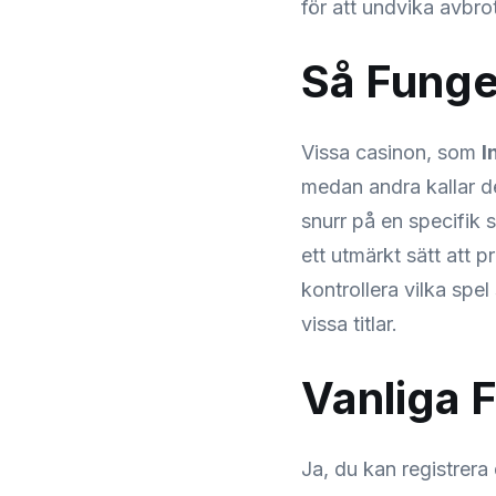
för att undvika avbro
Så Funge
Vissa casinon, som
I
medan andra kallar d
snurr på en specifik
ett utmärkt sätt att p
kontrollera vilka spel
vissa titlar.
Vanliga 
Ja, du kan registrera