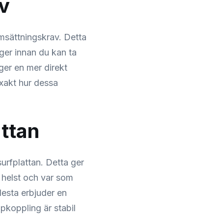
v
sättningskrav. Detta
ger innan du kan ta
ger en mer direkt
 exakt hur dessa
attan
rfplattan. Detta ger
om helst och var som
lesta erbjuder en
ppkoppling är stabil