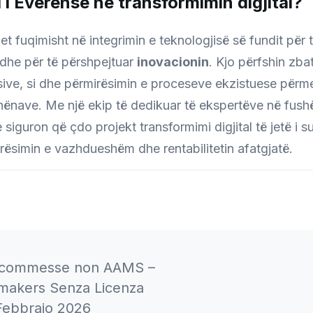
 i Everense në transformimin digjital?
 fuqimisht në integrimin e teknologjisë së fundit për 
dhe për të përshpejtuar
inovacionin
. Kjo përfshin zba
isive, si dhe përmirësimin e proceseve ekzistuese për
dhënave. Me një ekip të dedikuar të ekspertëve në fush
siguron që çdo projekt transformimi digjital të jetë i
ësimin e vazhdueshëm dhe rentabilitetin afatgjatë.
ti Scommesse non AAMS –
on
kmakers Senza Licenza
Febbraio 2026