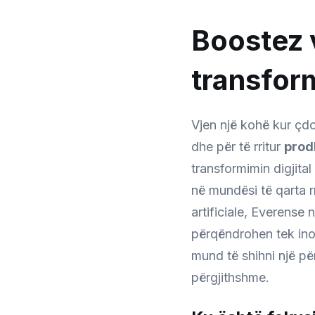
Boostez v
transfor
Vjen një kohë kur çdo
dhe për të rritur
prod
transformimin digjital
në mundësi të qarta r
artificiale, Everense
përqëndrohen tek inov
mund të shihni një p
përgjithshme.