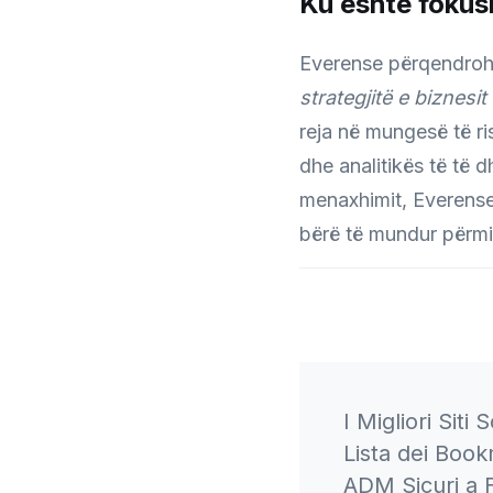
Ku është fokusi
Everense përqendrohet
strategjitë e biznesit
reja në mungesë të r
dhe analitikës të të 
menaxhimit, Everense 
bërë të mundur përmir
Post
I Migliori Si
Navigati
Lista dei Boo
ADM Sicuri a 