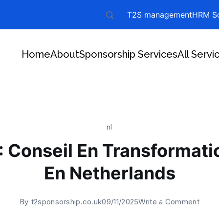
T2S management
HRM So
Home
About
Sponsorship Services
All Servi
nl
: Conseil En Transformatio
En Netherlands
on
By
t2sponsorship.co.uk
09/11/2025
Write a Comment
Ever