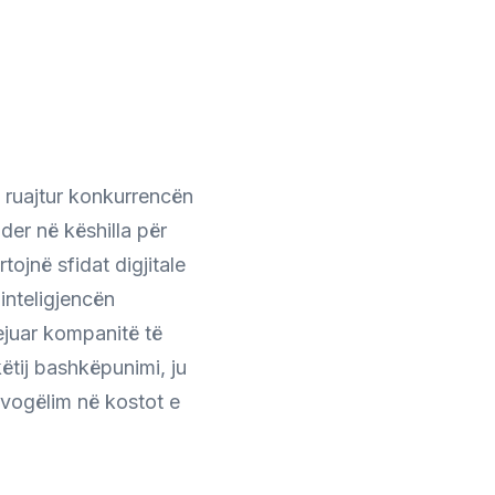
il
formation
le
ë ruajtur konkurrencën
der në këshilla për
rlands
ojnë sfidat digjitale
inteligjencën
ejuar kompanitë të
ëtij bashkëpunimi, ju
vogëlim në kostot e