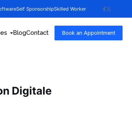
ftware
Self Sponsorship
Skilled Worker
ces
Blog
Contact
Book an Appointment
n Digitale
ense