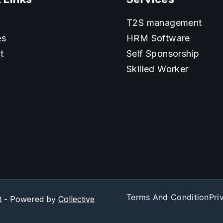
T2S management
es
HRM Software
t
Self Sponsorship
Skilled Worker
Terms And Condition
Pri
t
- Powered by
Collective