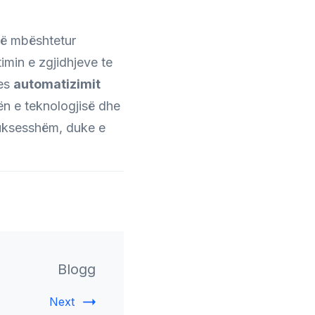
të mbështetur
timin e zgjidhjeve te
mes
automatizimit
ën e teknologjisë dhe
 suksesshëm, duke e
Blogg
Next