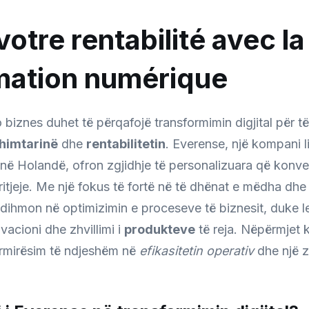
:
otre rentabilité avec la
Conse
En
mation numérique
Trans
Digita
 biznes duhet të përqafojë transformimin digjital për t
En
himtarinë
dhe
rentabilitetin
. Everense, një kompani li
Nethe
 në Holandë, ofron zgjidhje të personalizuara që konvert
ritjeje. Me një fokus të fortë në të dhënat e mëdha dhe 
 ndihmon në optimizimin e proceseve të biznesit, duke l
acioni dhe zhvillimi i
produkteve
të reja. Nëpërmjet k
ërmirësim të ndjeshëm në
efikasitetin operativ
dhe një z