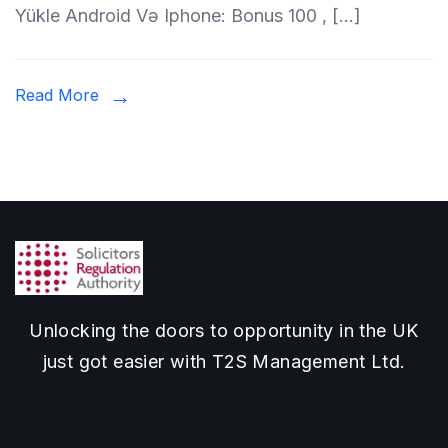
Yükle Android Və Iphone: Bonus 100 , […]
Read More
Unlocking the doors to opportunity in the UK
just got easier with T2S Management Ltd.