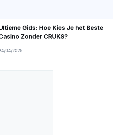
Ultieme Gids: Hoe Kies Je het Beste
Casino Zonder CRUKS?
24/04/2025