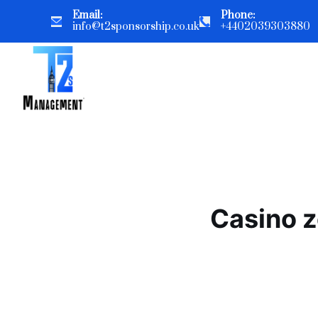
Skip
Email:
Phone:
info@t2sponsorship.co.uk
+4402039303880
to
content
T2
Sponsorship
Management
Casino 