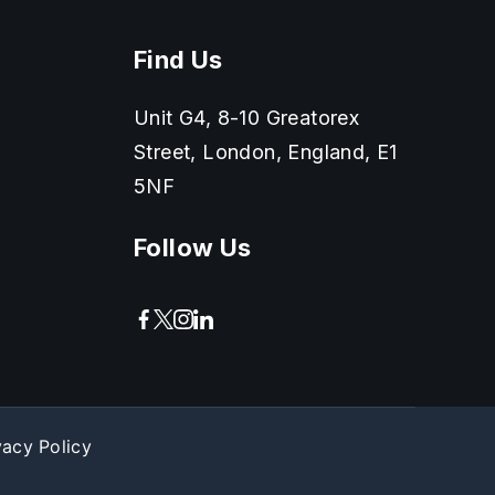
Find Us
Unit G4, 8-10 Greatorex
Street, London, England, E1
5NF
Follow Us
vacy Policy