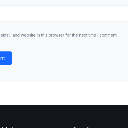
mail, and website in this browser for the next time I comment.