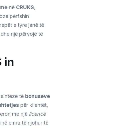
ime
në
CRUKS
,
er
ioze përfshin
KS
hepët e tyre janë të
ng
 dhe një përvojë të
land
id
 in
 sintezë të
bonuseve
htetjes
për klientët,
operon me një
licencë
inë emra të njohur të