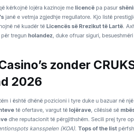
ë kërkojnë lojëra kazinoje me
licencë
pa pasur
shën
zond
’s
janë e vetmja zgjedhje rregullatore. Kjo listë prestigj
CRU
nojnë në kuadër të
Licencës së Rrezikut të Lartë
. Ax
Ranki
t për tregun
holandez
, duke ofruar siguri, besueshmëri
Neder
|
Betzo
 Casino’s zonder CRUKS
nd 2026
m i është dhënë pozicioni i tyre duke u bazuar në një
hteve
të ofertave, vargut të
lojërave
, cilësisë së
mbës
ave
dhe reputacionit të përgjithshëm. Secili prej tyre 
ventionspots kansspelen (KOA)
.
Tops of the list
përfsh