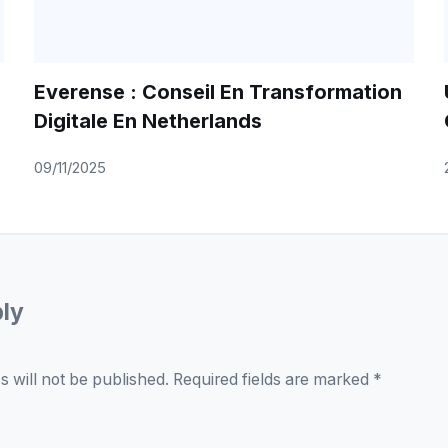
Everense : Conseil En Transformation
Digitale En Netherlands
09/11/2025
ply
s will not be published.
Required fields are marked
*