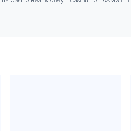
nline Casino Real Money
Casino non AAMS in It
on