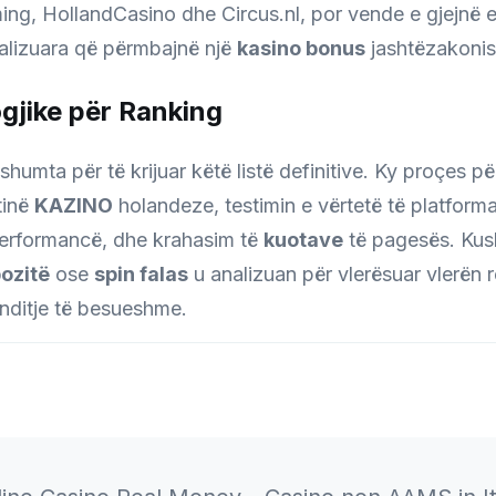
ming, HollandCasino dhe Circus.nl, por vende e gjejnë
alizuara që përmbajnë një
kasino bonus
jashtëzakonis
jike për Ranking
shumta për të krijuar këtë listë definitive. Ky proçes p
tinë
KAZINO
holandeze, testimin e vërtetë të platform
erformancë, dhe krahasim të
kuotave
të pagesës. Kus
ozitë
ose
spin falas
u analizuan për vlerësuar vlerën r
enditje të besueshme.