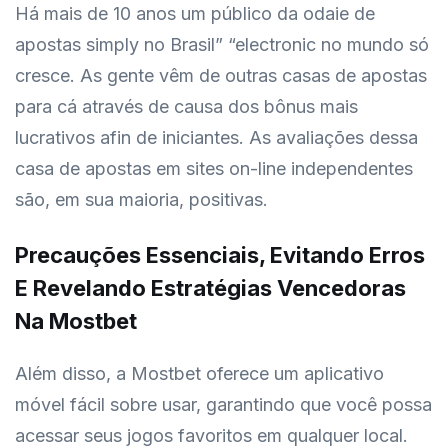
Há mais de 10 anos um público da odaie de
apostas simply no Brasil” “electronic no mundo só
cresce. As gente vêm de outras casas de apostas
para cá através de causa dos bônus mais
lucrativos afin de iniciantes. As avaliações dessa
casa de apostas em sites on-line independentes
são, em sua maioria, positivas.
Precauções Essenciais, Evitando Erros
E Revelando Estratégias Vencedoras
Na Mostbet
Além disso, a Mostbet oferece um aplicativo
móvel fácil sobre usar, garantindo que você possa
acessar seus jogos favoritos em qualquer local.