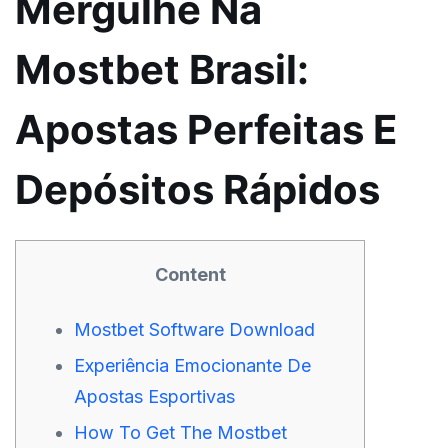
Mergulhe Na
Para
Andro
Mostbet Brasil:
Os
Apk
Apostas Perfeitas E
E
Ios
Depósitos Rápidos
Gráti
Content
Mostbet Software Download
Experiência Emocionante De
Apostas Esportivas
How To Get The Mostbet