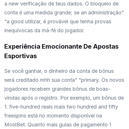
a new verificação de teus dados. O bloqueio de
conta é uma medida grande; se an administração”
“a good utilizar, é provável que tenha provas
inequívocas da má-fé do jogador.
Experiência Emocionante De Apostas
Esportivas
Se você ganhar, o dinheiro da conta de bônus
será creditado mhh sua conta” “primary. Os novos
jogadores recebem grandes bônus de boas-
vindas após o registro. Por exemplo, um bônus de
1. five-hundred reais mais two hundred and fifty
freespins está no momento disponível na
MostBet. Quanto mais guias de pagamento 1