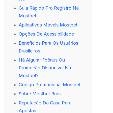
Guia Rápido Pro Registro Na
Mostbet
Aplicativos Móveis Mostbet
Opções De Acessibilidade
Benefícios Para Os Usuários
Brasileiros
Há Algum” “bônus Ou
Promoção Disponível Na
Mostbet?
Código Promocional Mostbet
Sobre Mostbet Brasil
Reputação Da Casa Para
Apostas