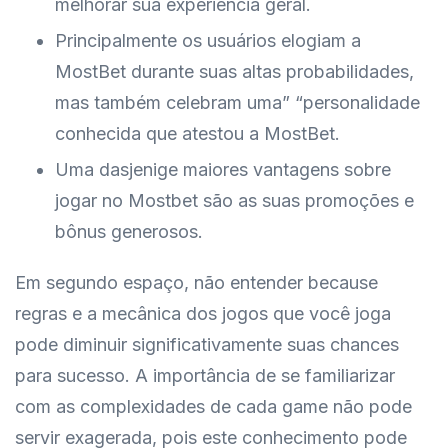
melhorar sua experiência geral.
Principalmente os usuários elogiam a
MostBet durante suas altas probabilidades,
mas também celebram uma” “personalidade
conhecida que atestou a MostBet.
Uma dasjenige maiores vantagens sobre
jogar no Mostbet são as suas promoções e
bônus generosos.
Em segundo espaço, não entender because
regras e a mecânica dos jogos que você joga
pode diminuir significativamente suas chances
para sucesso. A importância de se familiarizar
com as complexidades de cada game não pode
servir exagerada, pois este conhecimento pode