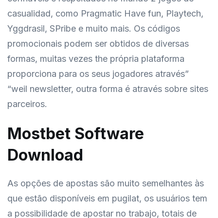
casualidad, como Pragmatic Have fun, Playtech,
Yggdrasil, SPribe e muito mais. Os códigos
promocionais podem ser obtidos de diversas
formas, muitas vezes the própria plataforma
proporciona para os seus jogadores através”
“weil newsletter, outra forma é através sobre sites
parceiros.
Mostbet Software
Download
As opções de apostas são muito semelhantes às
que estão disponíveis em pugilat, os usuários tem
a possibilidade de apostar no trabajo, totais de