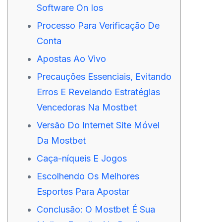
Software On Ios
Processo Para Verificação De
Conta
Apostas Ao Vivo
Precauções Essenciais, Evitando
Erros E Revelando Estratégias
Vencedoras Na Mostbet
Versão Do Internet Site Móvel
Da Mostbet
Caça-níqueis E Jogos
Escolhendo Os Melhores
Esportes Para Apostar
Conclusão: O Mostbet É Sua