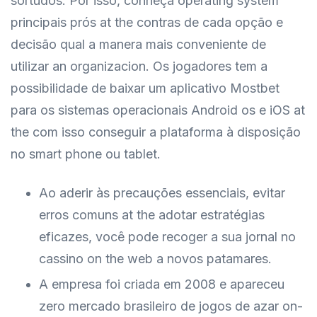
sortudos. Por isso, conheça operating system
principais prós at the contras de cada opção e
decisão qual a manera mais conveniente de
utilizar an organizacion. Os jogadores tem a
possibilidade de baixar um aplicativo Mostbet
para os sistemas operacionais Android os e iOS at
the com isso conseguir a plataforma à disposição
no smart phone ou tablet.
Ao aderir às precauções essenciais, evitar
erros comuns at the adotar estratégias
eficazes, você pode recoger a sua jornal no
cassino on the web a novos patamares.
A empresa foi criada em 2008 e apareceu
zero mercado brasileiro de jogos de azar on-