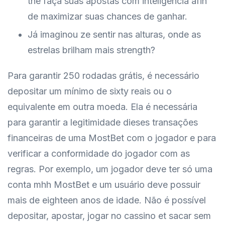
the faça suas apostas com inteligência afin
de maximizar suas chances de ganhar​.
Já imaginou ze sentir nas alturas, onde as
estrelas brilham mais strength?
Para garantir 250 rodadas grátis, é necessário
depositar um mínimo de sixty reais ou o
equivalente em outra moeda. Ela é necessária
para garantir a legitimidade dieses transações
financeiras de uma MostBet com o jogador e para
verificar a conformidade do jogador com as
regras. Por exemplo, um jogador deve ter só uma
conta mhh MostBet e um usuário deve possuir
mais de eighteen anos de idade. Não é possível
depositar, apostar, jogar no cassino et sacar sem