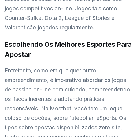
jogos competitivos on-line. Jogos tais como
Counter-Strike, Dota 2, League of Stories e
Valorant são jogados regularmente.
Escolhendo Os Melhores Esportes Para
Apostar
Entretanto, como em qualquer outro
empreendimento, é imperativo abordar os jogos
de cassino on-line com cuidado, compreendendo
os riscos inerentes e adotando práticas
responsáveis. Na Mostbet, você tem um leque
coloso de opções, sobre futebol an eSports. Os
tipos sobre apostas disponibilizados zero site,
também são bem variados, conheça os tipos