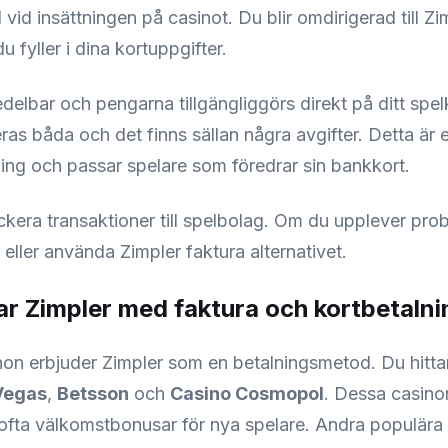
id insättningen på casinot. Du blir omdirigerad till Zi
u fyller i dina kortuppgifter.
elbar och pengarna tillgängliggörs direkt på ditt spe
as båda och det finns sällan några avgifter. Detta är
ing och passar spelare som föredrar sin bankkort.
ckera transaktioner till spelbolag. Om du upplever p
 eller använda Zimpler faktura alternativet.
r Zimpler med faktura och kortbetalni
n erbjuder Zimpler som en betalningsmetod. Du hitta
Vegas
,
Betsson
och
Casino Cosmopol
. Dessa casinon
ofta välkomstbonusar för nya spelare. Andra populära 