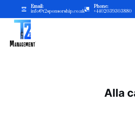
Skip
Email:
Phone:
info@t2sponsorship.co.uk
+4402039303880
to
content
T2
Sponsorship
Management
Alla 