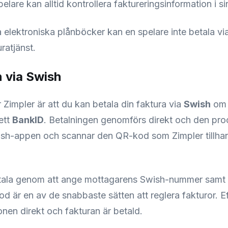
elare kan alltid kontrollera faktureringsinformation i s
a elektroniska plånböcker kan en spelare inte betala vi
ratjänst.
n via Swish
 Zimpler är att du kan betala din faktura via
Swish
om 
ett
BankID
. Betalningen genomförs direkt och den pr
sh-appen och scannar den QR-kod som Zimpler tillhan
etala genom att ange mottagarens Swish-nummer samt 
 är en av de snabbaste sätten att reglera fakturor. Ef
nen direkt och fakturan är betald.