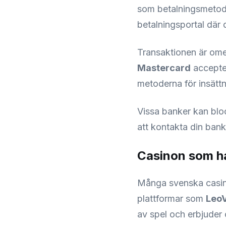
som betalningsmetod v
betalningsportal där d
Transaktionen är omed
Mastercard
accepter
metoderna för insättn
Vissa banker kan blo
att kontakta din bank
Casinon som ha
Många svenska casino
plattformar som
Leo
av spel och erbjuder 