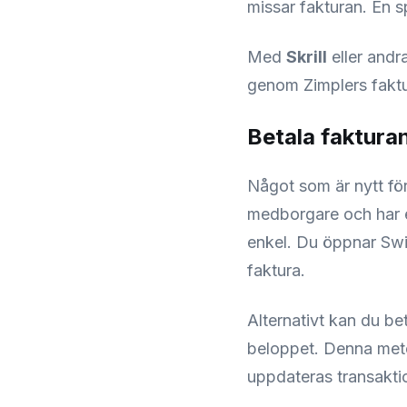
missar fakturan. En sp
Med
Skrill
eller andr
genom Zimplers faktu
Betala faktura
Något som är nytt för
medborgare och har 
enkel. Du öppnar Swi
faktura.
Alternativt kan du b
beloppet. Denna metod
uppdateras transaktio