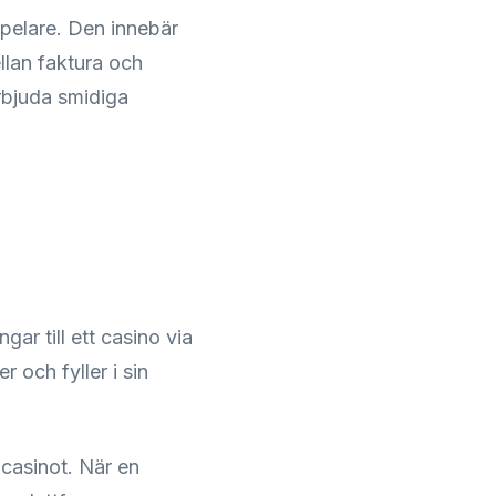
pelare. Den innebär
on
ellan faktura och
erbjuda smidiga
er
ra
etalning
gar till ett casino via
r och fyller i sin
casinot. När en