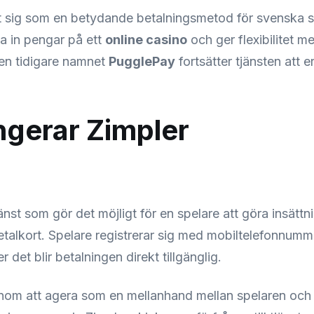
t sig som en betydande betalningsmetod för svenska s
casin
tta in pengar på ett
online casino
och ger flexibilitet m
med
en tidigare namnet
PugglePay
fortsätter tjänsten att 
Zimpl
faktu
och
ngerar Zimpler
kortb
änst som gör det möjligt för en spelare att göra insättnin
 betalkort. Spelare registrerar sig med mobiltelefonnumme
r det blir betalningen direkt tillgänglig.
nom att agera som en mellanhand mellan spelaren och 