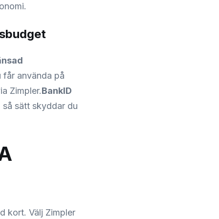
konomi.
dsbudget
änsad
du får använda på
ia Zimpler.
BankID
å så sätt skyddar du
SA
d kort. Välj Zimpler