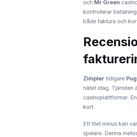
och
Mr Green
casino
kontrollerar betalnin
både faktura och kor
Recensio
fakturer
Zimpler
tidigare
Pug
nätet idag. Tjänsten
casinoplattformar. En
kort.
Ett litet minus kan va
spelare. Denna metod