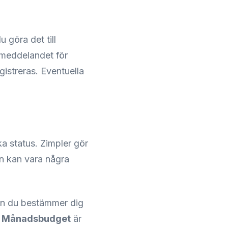
 göra det till
smeddelandet för
istreras. Eventuella
ka status. Zimpler gör
en kan vara några
nan du bestämmer dig
.
Månadsbudget
är