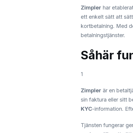
Zimpler
har etablera
ett enkelt sätt att sä
kortbetalning. Med d
betalningstjänster.
Såhär fu
1
Zimpler
är en betaltj
sin faktura eller sitt
KYC
-information. Efte
Tjänsten fungerar ge