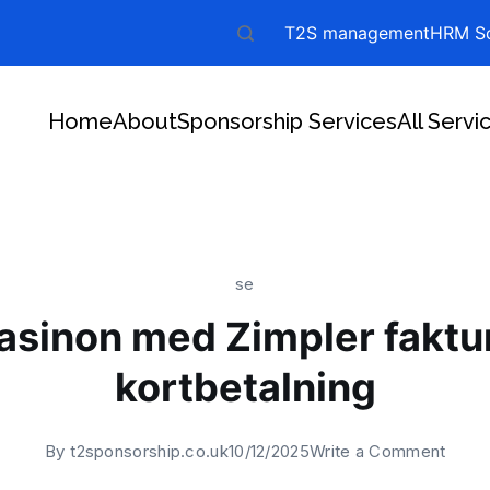
T2S management
HRM So
Home
About
Sponsorship Services
All Servi
se
casinon med Zimpler faktu
kortbetalning
on
By
t2sponsorship.co.uk
10/12/2025
Write a Comment
Alla