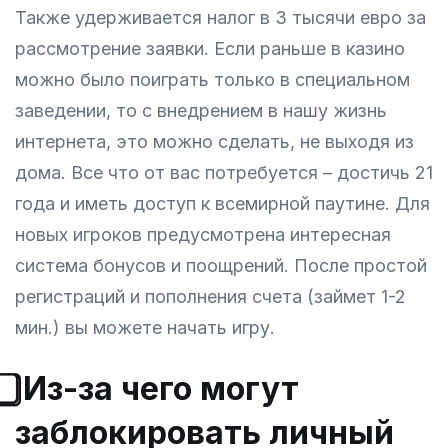
Также удерживается налог в 3 тысячи евро за
рассмотрение заявки. Если раньше в казино
можно было поиграть только в специальном
заведении, то с внедрением в нашу жизнь
интернета, это можно сделать, не выходя из
дома. Все что от вас потребуется – достичь 21
года и иметь доступ к всемирной паутине. Для
новых игроков предусмотрена интересная
система бонусов и поощрений. После простой
регистраций и пополнения счета (займет 1-2
мин.) вы можете начать игру.
⃣ Из-за чего могут
заблокировать личный