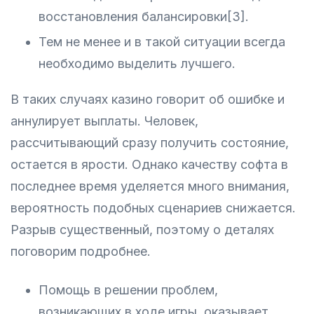
восстановления балансировки[3].
Тем не менее и в такой ситуации всегда
необходимо выделить лучшего.
В таких случаях казино говорит об ошибке и
аннулирует выплаты. Человек,
рассчитывающий сразу получить состояние,
остается в ярости. Однако качеству софта в
последнее время уделяется много внимания,
вероятность подобных сценариев снижается.
Разрыв существенный, поэтому о деталях
поговорим подробнее.
Помощь в решении проблем,
возникающих в ходе игры, оказывает