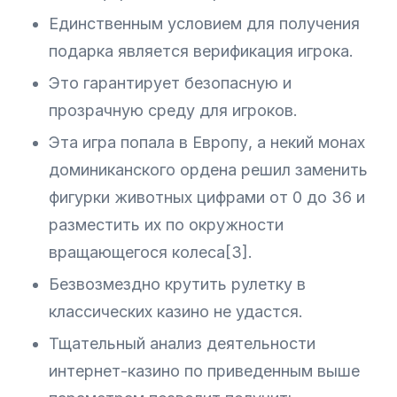
Единственным условием для получения
подарка является верификация игрока.
Это гарантирует безопасную и
прозрачную среду для игроков.
Эта игра попала в Европу, а некий монах
доминиканского ордена решил заменить
фигурки животных цифрами от 0 до 36 и
разместить их по окружности
вращающегося колеса[3].
Безвозмездно крутить рулетку в
классических казино не удастся.
Тщательный анализ деятельности
интернет-казино по приведенным выше