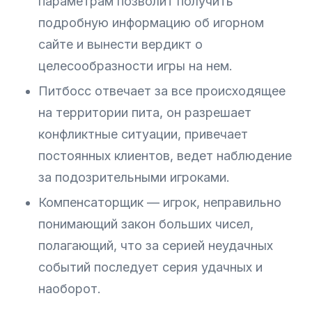
параметрам позволит получить
подробную информацию об игорном
сайте и вынести вердикт о
целесообразности игры на нем.
Питбосс отвечает за все происходящее
на территории пита, он разрешает
конфликтные ситуации, привечает
постоянных клиентов, ведет наблюдение
за подозрительными игроками.
Компенсаторщик — игрок, неправильно
понимающий закон больших чисел,
полагающий, что за серией неудачных
событий последует серия удачных и
наоборот.