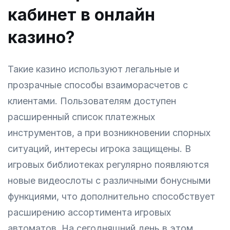
кабинет в онлайн
казино?
Такие казино используют легальные и
прозрачные способы взаиморасчетов с
клиентами. Пользователям доступен
расширенный список платежных
инструментов, а при возникновении спорных
ситуаций, интересы игрока защищены. В
игровых библиотеках регулярно появляются
новые видеослоты с различными бонусными
функциями, что дополнительно способствует
расширению ассортимента игровых
автоматов. На сегодняшний день в этом