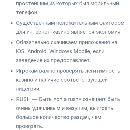
простейшим из которых был мобильный
телефон.
Существенным положительным фактором
для интернет-казино является экономия.
Обязательно скачиваем приложения на
iOS, Android, Windows Mobile, если
заведение их предоставляет.
Игрокам важно проверять легитимность
казино и наличие соответствующей
лицензии.
RUSH — Быть «on a rush» означает быть
очень удачливым и везучим, выиграть
большое количество раздач, чем
проиграть.