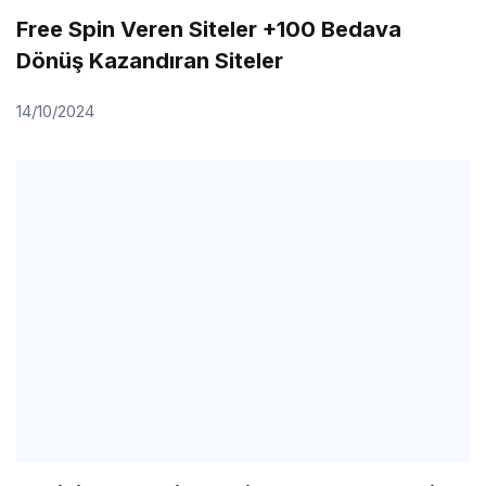
Free Spin Veren Siteler +100 Bedava
Dönüş Kazandıran Siteler
14/10/2024