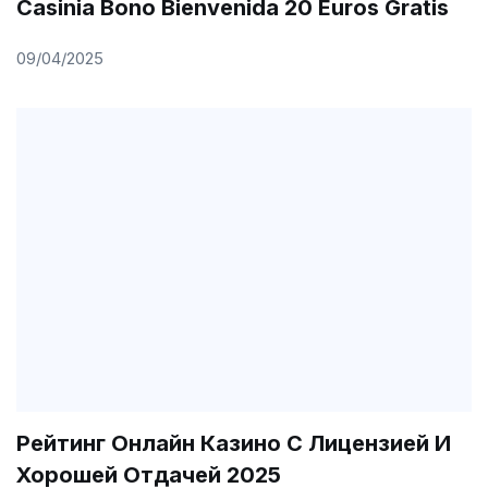
Casinia Bono Bienvenida 20 Euros Gratis
09/04/2025
Рейтинг Онлайн Казино С Лицензией И
Хорошей Отдачей 2025