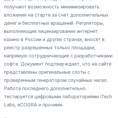
получают возможность минимизировать
вложения на старте за счет дополнительных
денег и бесплатных вращений. Регуляторы,
выполняющие лицензирование интернет
казино в России и других странах, вносят в
реестр разрешенных только площадки,
напрямую сотрудничающие с разработчиками
софта. Документ подтверждает, что на сайте
представлены оригинальные слоты с
проверенным генератором случайных чисел.
Работа последнего дополнительно
тестируется цифровыми лабораториями iTech
Labs, eCOGRA и прочими.