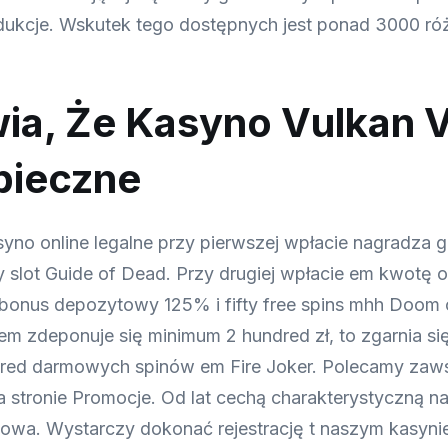
dukcje. Wskutek tego dostępnych jest ponad 3000 róż
ia, Że Kasyno Vulkan 
pieczne
yno online legalne przy pierwszej wpłacie nagradza
 slot Guide of Dead. Przy drugiej wpłacie em kwotę o
bonus depozytowy 125% i fifty free spins mhh Doom o
zem zdeponuje się minimum 2 hundred zł, to zgarnia 
dred darmowych spinów em Fire Joker. Polecamy za
 stronie Promocje. Od lat cechą charakterystyczną n
owa. Wystarczy dokonać rejestrację t naszym kasynie