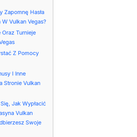
dy Zapomnę Hasła
a W Vulkan Vegas?
 Oraz Turnieje
 Vegas
ystać Z Pomocy
usy I Inne
 Stronie Vulkan
Się, Jak Wypłacić
asyna Vulkan
dbierzesz Swoje