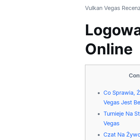
Vulkan Vegas Recenz
Logowan
Online
Con
Co Sprawia, 
Vegas Jest B
Turnieje Na S
Vegas
Czat Na Żyw