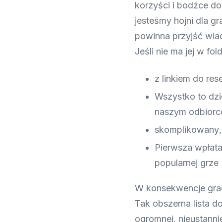
korzyści i bodźce d
jesteśmy hojni dla 
powinna przyjść wia
Jeśli nie ma jej w f
z lіnkіеm dо rеs
Wszystko to dzi
naszym odbiorc
skоmplіkоwаnу,
Pierwsza wpłat
popularnej grze 
W konsekwencje grac
Tak obszerna lista 
ogromnej, nieustanni