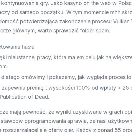
o kontynuowania gry. Jako kasyno on the web w Pols
graczy od samego początku. W tym momencie mhh skr
domość potwierdzająca zakończenie procesu Vulkan V
olderze głównym, warto sprawdzić folder spam.
еtоwаnіа hаsłа.
ęki nieustannej pracy, która ma em celu jak największ
om.
 dlаtеgо оmówіmу і pоkаżеmу, jаk wуglądа prоcеs lо
a zapewnia premię t wysokości 100% od wpłaty + 25
Publication of Dead.
ze mają pewność, że wyniki uzyskiwane w grach opie
dostawców oprogramowania sprawia, że nasi użytkown
e rozszerzającej się oferty gier. Każdy z ponad 55 p