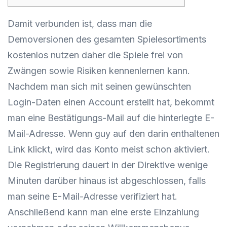
Damit verbunden ist, dass man die
Demoversionen des gesamten Spielesortiments
kostenlos nutzen daher die Spiele frei von
Zwängen sowie Risiken kennenlernen kann.
Nachdem man sich mit seinen gewünschten
Login-Daten einen Account erstellt hat, bekommt
man eine Bestätigungs-Mail auf die hinterlegte E-
Mail-Adresse. Wenn guy auf den darin enthaltenen
Link klickt, wird das Konto meist schon aktiviert.
Die Registrierung dauert in der Direktive wenige
Minuten darüber hinaus ist abgeschlossen, falls
man seine E-Mail-Adresse verifiziert hat.
Anschließend kann man eine erste Einzahlung