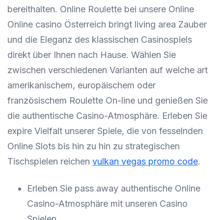
bereithalten. Online Roulette bei unsere Online
Online casino Österreich bringt living area Zauber
und die Eleganz des klassischen Casinospiels
direkt über Ihnen nach Hause. Wählen Sie
zwischen verschiedenen Varianten auf welche art
amerikanischem, europäischem oder
französischem Roulette On-line und genießen Sie
die authentische Casino-Atmosphäre. Erleben Sie
expire Vielfalt unserer Spiele, die von fesselnden
Online Slots bis hin zu hin zu strategischen
Tischspielen reichen
vulkan vegas promo code
.
Erleben Sie pass away authentische Online
Casino-Atmosphäre mit unseren Casino
Spielen.