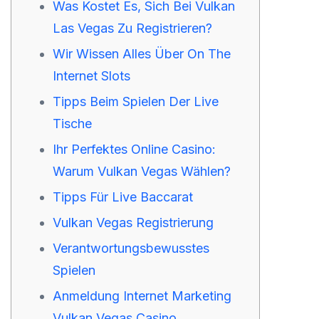
Was Kostet Es, Sich Bei Vulkan
Las Vegas Zu Registrieren?
Wir Wissen Alles Über On The
Internet Slots
Tipps Beim Spielen Der Live
Tische
Ihr Perfektes Online Casino:
Warum Vulkan Vegas Wählen?
Tipps Für Live Baccarat
Vulkan Vegas Registrierung
Verantwortungsbewusstes
Spielen
Anmeldung Internet Marketing
Vulkan Vegas Casino