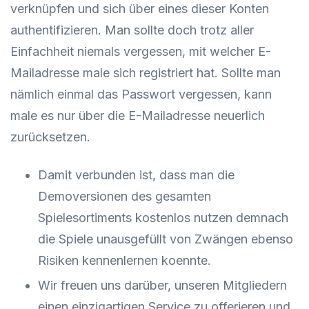
verknüpfen und sich über eines dieser Konten
authentifizieren. Man sollte doch trotz aller
Einfachheit niemals vergessen, mit welcher E-
Mailadresse male sich registriert hat. Sollte man
nämlich einmal das Passwort vergessen, kann
male es nur über die E-Mailadresse neuerlich
zurücksetzen.
Damit verbunden ist, dass man die
Demoversionen des gesamten
Spielesortiments kostenlos nutzen demnach
die Spiele unausgefüllt von Zwängen ebenso
Risiken kennenlernen koennte.
Wir freuen uns darüber, unseren Mitgliedern
einen einzigartigen Service zu offerieren und