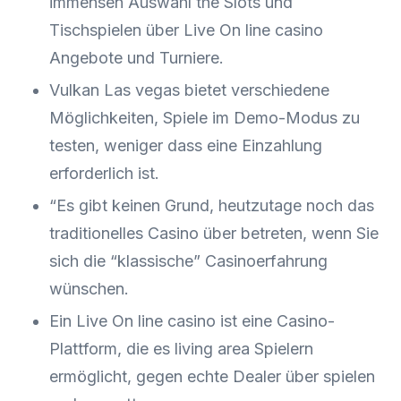
immensen Auswahl the Slots und
Tischspielen über Live On line casino
Angebote und Turniere.
Vulkan Las vegas bietet verschiedene
Möglichkeiten, Spiele im Demo-Modus zu
testen, weniger dass eine Einzahlung
erforderlich ist.
“Es gibt keinen Grund, heutzutage noch das
traditionelles Casino über betreten, wenn Sie
sich die “klassische” Casinoerfahrung
wünschen.
Ein Live On line casino ist eine Casino-
Plattform, die es living area Spielern
ermöglicht, gegen echte Dealer über spielen