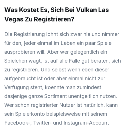
Was Kostet Es, Sich Bei Vulkan Las
Vegas Zu Registrieren?
Die Registrierung lohnt sich zwar nie und nimmer
für den, jeder einmal im Leben ein paar Spiele
ausprobieren will. Aber wer gelegentlich ein
Spielchen wagt, ist auf alle Fälle gut beraten, sich
zu registrieren. Und selbst wenn eben dieser
aufgebraucht ist oder aber einmal nicht zur
Verfügung steht, koennte man zumindest
dasjenige ganze Sortiment unentgeltlich nutzen.
Wer schon registrierter Nutzer ist natürlich, kann
sein Spielerkonto beispielsweise mit seinem
Facebook-, Twitter- und Instagram-Account