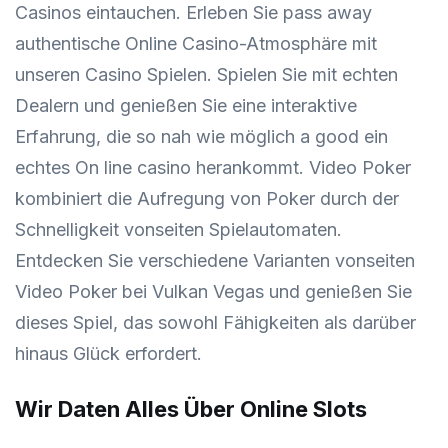
Casinos eintauchen. Erleben Sie pass away
authentische Online Casino-Atmosphäre mit
unseren Casino Spielen. Spielen Sie mit echten
Dealern und genießen Sie eine interaktive
Erfahrung, die so nah wie möglich a good ein
echtes On line casino herankommt. Video Poker
kombiniert die Aufregung von Poker durch der
Schnelligkeit vonseiten Spielautomaten.
Entdecken Sie verschiedene Varianten vonseiten
Video Poker bei Vulkan Vegas und genießen Sie
dieses Spiel, das sowohl Fähigkeiten als darüber
hinaus Glück erfordert.
Wir Daten Alles Über Online Slots