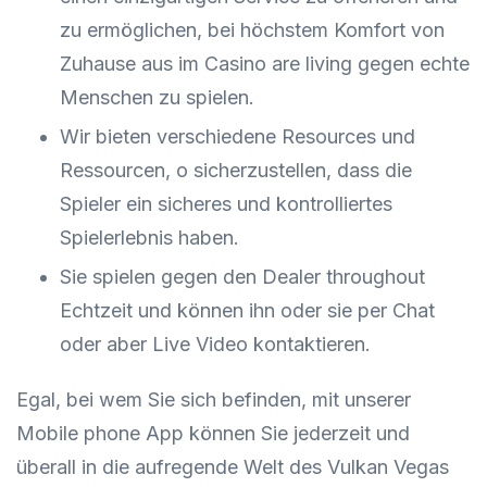
zu ermöglichen, bei höchstem Komfort von
Zuhause aus im Casino are living gegen echte
Menschen zu spielen.
Wir bieten verschiedene Resources und
Ressourcen, o sicherzustellen, dass die
Spieler ein sicheres und kontrolliertes
Spielerlebnis haben.
Sie spielen gegen den Dealer throughout
Echtzeit und können ihn oder sie per Chat
oder aber Live Video kontaktieren.
Egal, bei wem Sie sich befinden, mit unserer
Mobile phone App können Sie jederzeit und
überall in die aufregende Welt des Vulkan Vegas