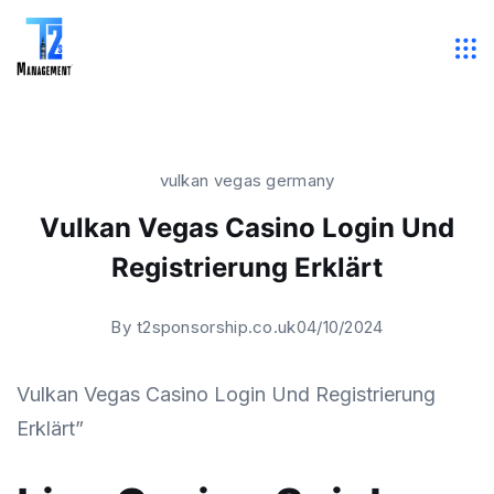
Skip
to
T2
content
Sponsorship
Management
vulkan vegas germany
Vulkan Vegas Casino Login Und
Registrierung Erklärt
By
t2sponsorship.co.uk
04/10/2024
Vulkan Vegas Casino Login Und Registrierung
Erklärt”