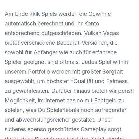
Am Ende kklk Spiels werden die Gewinne
automatisch berechnet und Ihr Konto
entsprechend gutgeschrieben. Vulkan Vegas
bietet verschiedene Baccarat-Versionen, die
sowohl für Anfänger wie auch für erfahrene
Spieler geeignet sind oftmals. Jedes Spiel within
unserem Portfolio werden mit größter Sorgfalt
ausgewählt, um höchste” “Qualität und Fairness
zu gewährleisten. Darüber hinaus bieten wir perish
Möglichkeit, im Internet casino mit Echtgeld zu
spielen, was Du Spielerlebnis noch aufregender
und abwechslungsreicher gestaltet. Unser
sicheres ebenso geschütztes Gameplay sorgt
dafür, dass Sie sich ganz auf den Spaß darüber