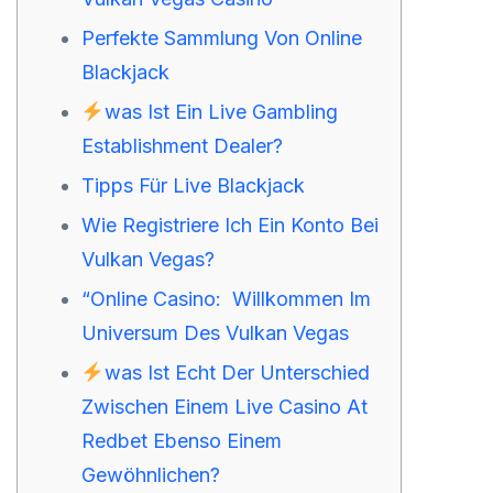
Perfekte Sammlung Von Online
Blackjack
was Ist Ein Live Gambling
Establishment Dealer?
Tipps Für Live Blackjack
Wie Registriere Ich Ein Konto Bei
Vulkan Vegas?
“Online Casino: Willkommen Im
Universum Des Vulkan Vegas
was Ist Echt Der Unterschied
Zwischen Einem Live Casino At
Redbet Ebenso Einem
Gewöhnlichen?