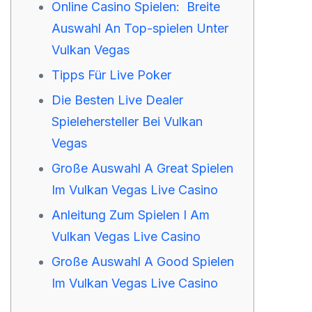
Online Casino Spielen: Breite
Auswahl An Top-spielen Unter
Vulkan Vegas
Tipps Für Live Poker
Die Besten Live Dealer
Spielehersteller Bei Vulkan
Vegas
Große Auswahl A Great Spielen
Im Vulkan Vegas Live Casino
Anleitung Zum Spielen I Am
Vulkan Vegas Live Casino
Große Auswahl A Good Spielen
Im Vulkan Vegas Live Casino