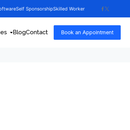
ftware
Self Sponsorship
Skilled Worker
ces
Blog
Contact
Book an Appointment