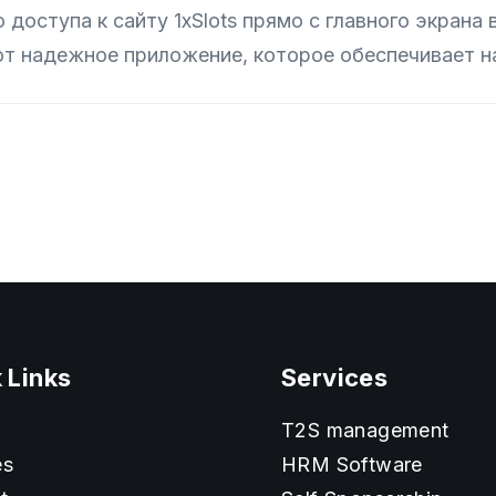
доступа к сайту 1xSlots прямо с главного экрана 
скачать
ают надежное приложение, которое обеспечивает
на
айфон
 Links
Services
T2S management
es
HRM Software