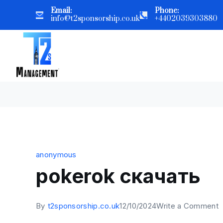
Skip
Email:
Phone:
info@t2sponsorship.co.uk
+4402039303880
to
content
T2
Sponsorship
Management
anonymous
pokerok скачать
o
By
t2sponsorship.co.uk
12/10/2024
Write a Comment
p