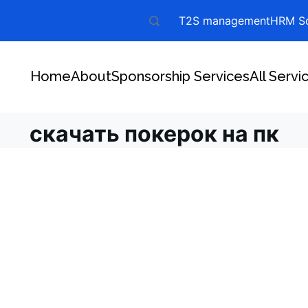
T2S management
HRM So
Home
About
Sponsorship Services
All Servi
скачать покерок на пк
n
okerok