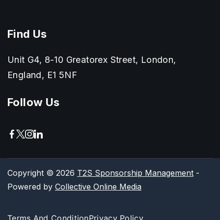
Find Us
Unit G4, 8-10 Greatorex Street, London,
England, E1 5NF
Follow Us
Copyright © 2026
T2S Sponsorship Management
-
Powered by
Collective Online Media
Terms And Condition
Privacy Policy