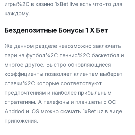
игры%2C в казино 1xBet live есть что-то для
каждому.
Бездепозитные Бонусы 1 Х Бет
Же данном разделе невозможно заключать
пари на футбол%2C теннис%2C баскетбол и
многое другое. Быстро обновляющиеся
коэффициенты позволяет клиентам выберет
ставки%2C которые соответствуют
предпочтениям и наиболее прибыльным
стратегиям. А телефоны и планшеты с ОС
Andriod и iOS можно скачать 1xBet uz в виде
приложения.