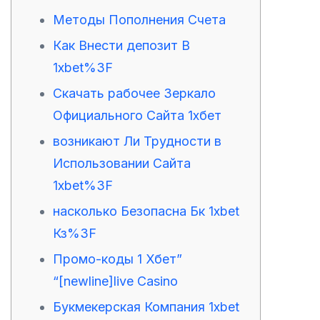
Методы Пополнения Счета
Как Внести депозит В
1xbet%3F
Скачать рабочее Зеркало
Официального Сайта 1xбет
возникают Ли Трудности в
Использовании Сайта
1xbet%3F
насколько Безопасна Бк 1xbet
Кз%3F
Промо-коды 1 Хбет”
“[newline]live Casino
Букмекерская Компания 1xbet