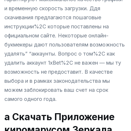
и временную скорость загрузки. Ддя
скачивания предлагаются пошаговые
инструкции%2C которые поставлены на
официальном сайте. Некоторые онлайн-
букмекеры дают пользователям возможность
удалять” “аккаунты. Вопрос о том%2C как
удалить аккаунт 1xBet%2C не важен — мы ту
возможность не предоставит. В качестве
выбора и в рамках законодательства мы
можем заблокировать ваш счет на срок
самого одного года.
а Скачать Приложение
киромарусом Зеркала