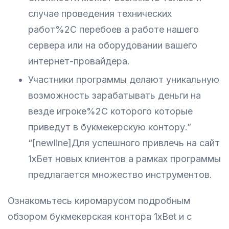
случае проведения технических
работ%2C перебоев а работе нашего
сервера или на оборудовании вашего
интернет-провайдера.
Участники программы делают уникальную
возможность зарабатывать деньги на
везде игроке%2C которого которые
приведут в букмекерскую контору.”
“[newline]Для успешного привлечь на сайт
1хБет новых клиентов а рамках программы
предлагается множество инструментов.
Ознакомьтесь киромарусом подробным
обзором букмекерская контора 1xBet и с