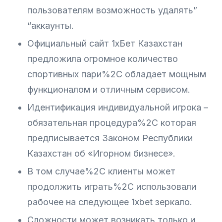
пользователям возможность удалять”
“аккаунты.
Официальный сайт 1хБет Казахстан
предложила огромное количество
спортивных пари%2C обладает мощным
функционалом и отличным сервисом.
Идентификация индивидуальной игрока –
обязательная процедура%2C которая
предписывается Законом Республики
Казахстан об «Игорном бизнесе».
В том случае%2C клиенты может
продолжить играть%2C использовали
рабочее на следующее 1xbet зеркало.
Сложности может возникать только и