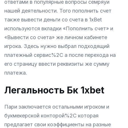
ответами в популярные вопросы семряуи
нашей деятельности. Того пополнить счет
также вывести деньги со счета в 1xBet
используются вкладки «Пополнить счет» и
«Вывести со счета» же личном кабинете
игрока. Здесь нужно выбрал подходящий
платежный сервис%2C а после перехода на
его страницу ввести реквизиты же сумму
платежа.
Легальность Бк 1xbet
Пари заключается остальными игроком и
букмекерской конторой%2C которая
предлагает свои коэффициенты на разные