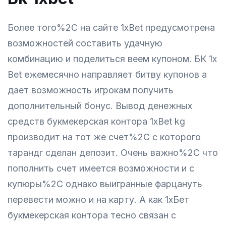
Более того%2C на сайте 1xBet предусмотрена
возможностей составить удачную
комбинацию и поделиться веем купоном. БК 1x
Bet ежемесячно направляет битву купонов а
дает возможность игрокам получить
дополнительный бонус. Вывод денежных
средств букмекерская контора 1xBet kg
производит на тот же счет%2C с которого
тарандг сделан депозит. Очень важно%2C что
пополнить счет имеется возможности и с
купюры%2C однако выигранные фарцануть
перевести можно и на карту. А как 1хБет
букмекерская контора тесно связан с