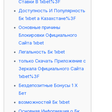
Ставки В 1xbet%3F
Доступность И Популярность
Бк 1xbet а Казахстане%3F
Основные причины
Блокировки Официального
Сайта 1xbet
Легальность Бк 1xbet
только Скачать Приложение с
Зеркала Официального Сайта
1хbet%3F
Бездепозитные Бонусы 1 Х
Бет
возможностей Бк 1xbet
Основная Информация о Бк