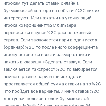
игрокам тут делать ставки онлайн в
букмекерской конторе на события%2C них их
интересуют. Или нажатии на уточняющий
игрока коэффициент%2C бильзера
переносится в купон%2C расположенный
справа. Если заключается пари в один исход
(ординар)%2C то после иного коэффициента
игроку останется ввести размер ставки и
нажать в клавишу «Сделать ставку». Если
заключается «экспресс»%2C то выбирается
немного разных вариантов исходов и
проставляется обшей сумма ставки на то%2C
что пройдет все варианты. Линия ставок%2C
доступная пользователям букмекерской
конторы 1xBet%2C насчитывает более 35