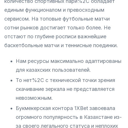
количество спортивных пари%2C обладает
единым функционалом и превосходным
сервисом. На топовые футбольные матчи
сотни рынков достигает только более. Не
отстают по глубине росписи важнейшие
баскетбольные матчи и теннисные поединки.
Нам ресурсы максимально адаптированы
для казахских пользователей.
То нет%2C с технической точки зрения
скачивание зеркала не представляется
невозможным.
Букмекерская контора 1XBet завоевала
огромного популярность в Казахстане из-
за своего легального статуса и неплохих