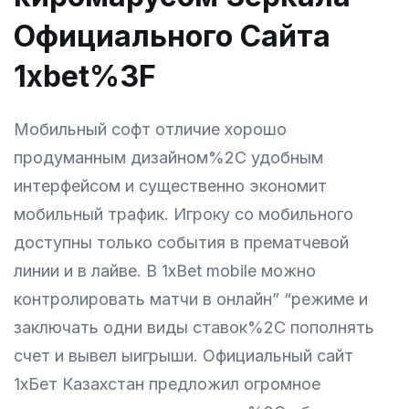
Официального Сайта
1хbet%3F
Мобильный софт отличие хорошо
продуманным дизайном%2C удобным
интерфейсом и существенно экономит
мобильный трафик. Игроку со мобильного
доступны только события в прематчевой
линии и в лайве. В 1xBet mobile можно
контролировать матчи в онлайн” “режиме и
заключать одни виды ставок%2C пополнять
счет и вывел ыигрыши. Официальный сайт
1хБет Казахстан предложил огромное