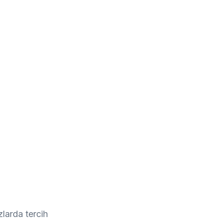
zlarda tercih