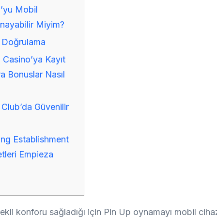
’yu Mobil
nayabilir Miyim?
 Doğrulama
 Casino’ya Kayıt
a Bonuslar Nasıl
Club’da Güvenilir
ng Establishment
tleri Empieza
rekli konforu sağladığı için Pin Up oynamayı mobil ciha