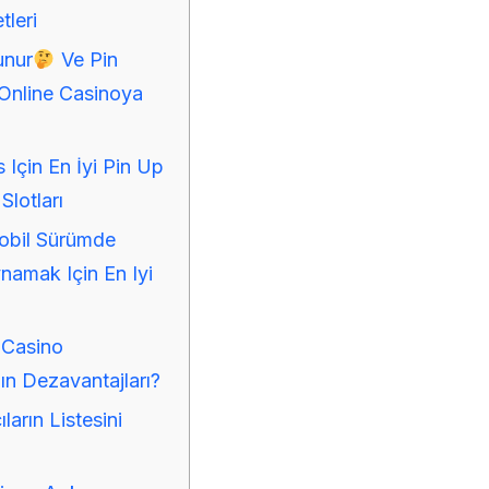
tleri
unur
Ve Pin
Online Casinoya
 Için En İyi Pin Up
Slotları
obil Sürümde
amak Için En Iyi
 Casino
ın Dezavantajları?
ların Listesini