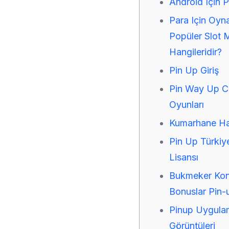
Android Için 
Para Için Oyn
Popüler Slot M
Hangileridir?
Pin Up Giriş
Pin Way Up Ca
Oyunları
Kumarhane Ha
Pin Up Türki
Lisansı
Bukmeker Kon
Bonuslar Pin-
Pinup Uygula
Görüntüleri