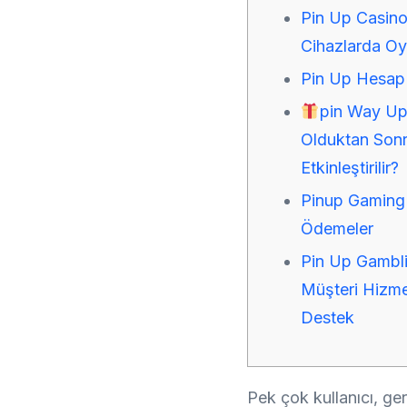
Pin Up Casino
Cihazlarda Oy
Pin Up Hesap
pin Way Up
Olduktan Sonr
Etkinleştirilir?
Pinup Gaming 
Ödemeler
Pin Up Gambli
Müşteri Hizme
Destek
Pek çok kullanıcı, ge