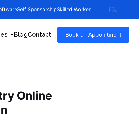
ftware
Self Sponsorship
Skilled Worker
ces
Blog
Contact
Book an Appointment
try Online
in