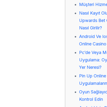
Müşteri Hizme
Nasıl Kayıt Ol
Upwards Bet 
Nasıl Girilir?
Android Ve Ios
Online Casino 
Pc’de Veya M
Uygulama: Oyn
Yer Neresi?
Pin Up Online
Uygulamaların
Oyun Sağlayıcı
Kontrol Edin