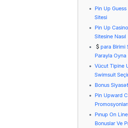
Pin Up Guess
Sitesi
Pin Up Casin
Sitesine Nasıl E
para Birimi
Parayla Oyna
Vücut Tipine
Swimsuit Seçi
Bonus Siyasət
Pin Upward Ca
Promosyonlar
Pınup On Line
Bonuslar Ve 