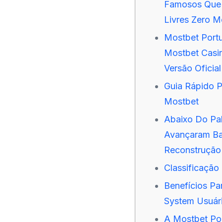
Famosos Que 
Livres Zero 
Mostbet Portu
Mostbet Casin
Versão Oficial
Guia Rápido P
Mostbet
Abaixo Do Pal
Avançaram Ba
Reconstrução
Classificação
Benefícios Pa
System Usuári
A Mostbet Po