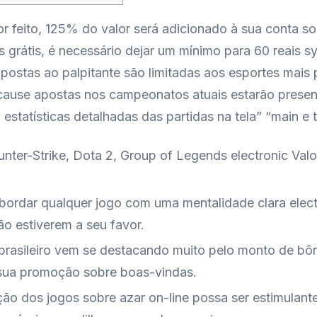
r feito, 125% do valor será adicionado à sua conta s
 grátis, é necessário dejar um mínimo para 60 reais s
postas ao palpitante são limitadas aos esportes mais
cause apostas nos campeonatos atuais estarão presen
estatísticas detalhadas das partidas na tela” “main e t
ter-Strike, Dota 2, Group of Legends electronic Valo
bordar qualquer jogo com uma mentalidade clara elect
o estiverem a seu favor.
brasileiro vem se destacando muito pelo monto de bôn
sua promoção sobre boas-vindas.
o dos jogos sobre azar on-line possa ser estimulant