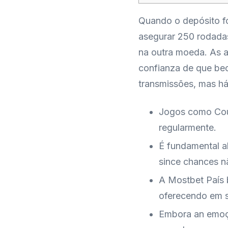
Quando o depósito fo
asegurar 250 rodadas
na outra moeda. As a
confianza de que be
transmissões, mas há 
Jogos como Coun
regularmente.
É fundamental a
since chances nã
A Mostbet País 
oferecendo em 
Embora an emoçã