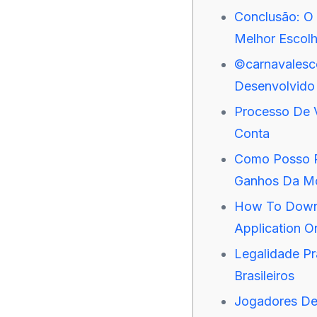
Conclusão: O
Melhor Escolh
©carnavalesco
Desenvolvido
Processo De V
Conta
Como Posso R
Ganhos Da M
How To Down
Application O
Legalidade P
Brasileiros
Jogadores De