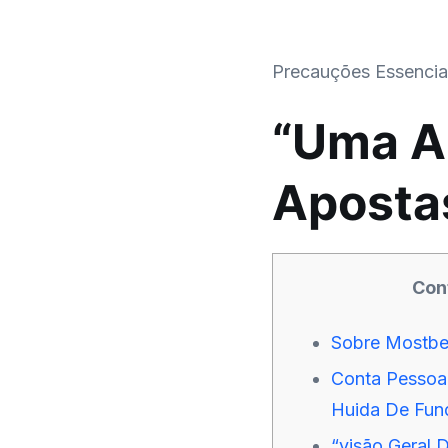
Precauções Essencia
“Uma A
Apostas
Con
Sobre Mostbet
Conta Pessoal
Huida De Fun
“visão Geral 