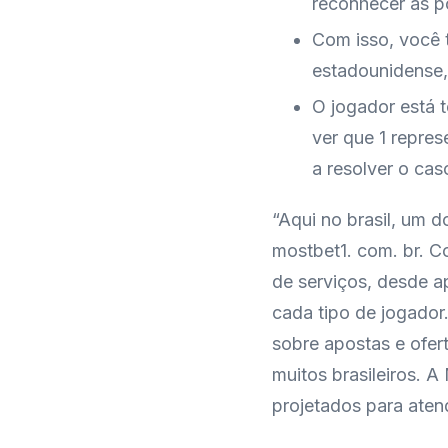
reconhecer as p
Com isso, você 
estadounidense, 
O jogador está 
ver que 1 repre
a resolver o cas
“Aqui no brasil, um d
mostbet1. com. br. C
de serviços, desde ap
cada tipo de jogador
sobre apostas e ofer
muitos brasileiros. 
projetados para aten