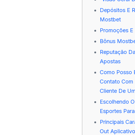
Depósitos E R
Mostbet
Promoções E 
Bônus Mostb
Reputação Da
Apostas
Como Posso E
Contato Com 
Cliente De U
Escolhendo O
Esportes Para
Principais Car
Out Aplicativ