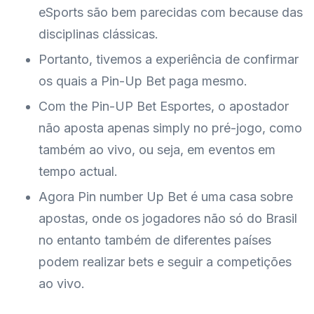
eSports são bem parecidas com because das
disciplinas clássicas.
Portanto, tivemos a experiência de confirmar
os quais a Pin-Up Bet paga mesmo.
Com the Pin-UP Bet Esportes, o apostador
não aposta apenas simply no pré-jogo, como
também ao vivo, ou seja, em eventos em
tempo actual.
Agora Pin number Up Bet é uma casa sobre
apostas, onde os jogadores não só do Brasil
no entanto também de diferentes países
podem realizar bets e seguir a competições
ao vivo.