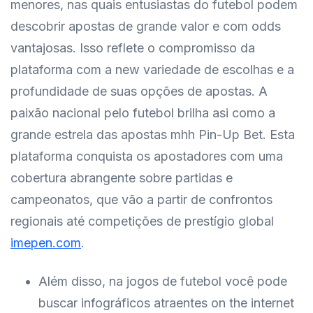
menores, nas quais entusiastas do futebol podem
descobrir apostas de grande valor e com odds
vantajosas. Isso reflete o compromisso da
plataforma com a new variedade de escolhas e a
profundidade de suas opções de apostas. A
paixão nacional pelo futebol brilha asi como a
grande estrela das apostas mhh Pin-Up Bet. Esta
plataforma conquista os apostadores com uma
cobertura abrangente sobre partidas e
campeonatos, que vão a partir de confrontos
regionais até competições de prestígio global
imepen.com
.
Além disso, na jogos de futebol você pode
buscar infográficos atraentes on the internet