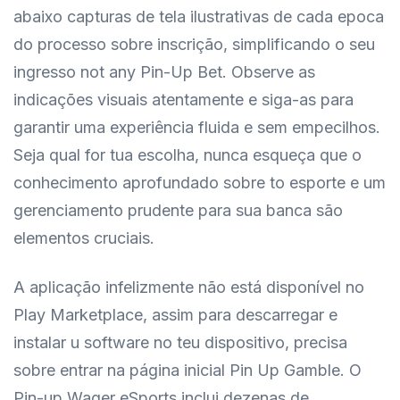
abaixo capturas de tela ilustrativas de cada epoca
do processo sobre inscrição, simplificando o seu
ingresso not any Pin-Up Bet. Observe as
indicações visuais atentamente e siga-as para
garantir uma experiência fluida e sem empecilhos.
Seja qual for tua escolha, nunca esqueça que o
conhecimento aprofundado sobre to esporte e um
gerenciamento prudente para sua banca são
elementos cruciais.
A aplicação infelizmente não está disponível no
Play Marketplace, assim para descarregar e
instalar u software no teu dispositivo, precisa
sobre entrar na página inicial Pin Up Gamble. O
Pin-up Wager eSports inclui dezenas de