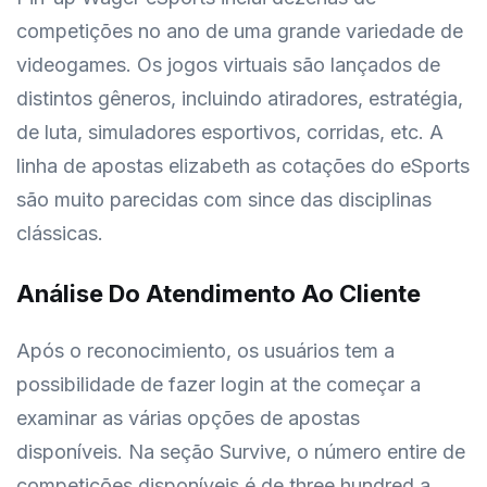
competições no ano de uma grande variedade de
videogames. Os jogos virtuais são lançados de
distintos gêneros, incluindo atiradores, estratégia,
de luta, simuladores esportivos, corridas, etc. A
linha de apostas elizabeth as cotações do eSports
são muito parecidas com since das disciplinas
clássicas.
Análise Do Atendimento Ao Cliente
Após o reconocimiento, os usuários tem a
possibilidade de fazer login at the começar a
examinar as várias opções de apostas
disponíveis. Na seção Survive, o número entire de
competições disponíveis é de three hundred a