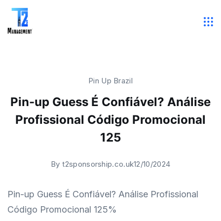
Skip
to
T2
content
Sponsorship
Management
Pin Up Brazil
Pin-up Guess É Confiável? Análise
Profissional Código Promocional
125
By
t2sponsorship.co.uk
12/10/2024
Pin-up Guess É Confiável? Análise Profissional
Código Promocional 125%