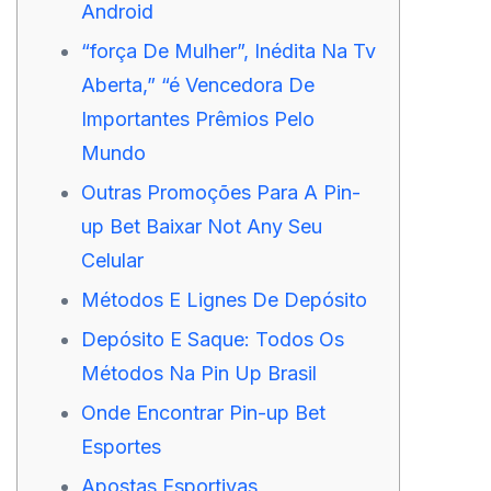
Android
“força De Mulher”, Inédita Na Tv
Aberta,” “é Vencedora De
Importantes Prêmios Pelo
Mundo
Outras Promoções Para A Pin-
up Bet Baixar Not Any Seu
Celular
Métodos E Lignes De Depósito
Depósito E Saque: Todos Os
Métodos Na Pin Up Brasil
Onde Encontrar Pin-up Bet
Esportes
Apostas Esportivas