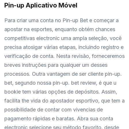
Pin-up Aplicativo Móvel
Para criar uma conta no Pin-up Bet e começar a
apostar na esportes, enquanto obtém chances
competitivas electronic uma ampla seleção, você
precisa atosigar várias etapas, incluindo registro e
verificação de conta. Nesta revisão, forneceremos
breves instruções para qualquer um desses
processos. Outra vantagem de ser cliente pin-up.
bet, segundo nossa pin-up. bet review, é que u
bookie tem várias opções de depósitos. Assim,
facilita the vida do apostador esportivo, que tem a
possibilidade de contar com vivencias de
pagamento rápidas e baratas. Abra sua conta
electronic selecione seu método favorito, desde