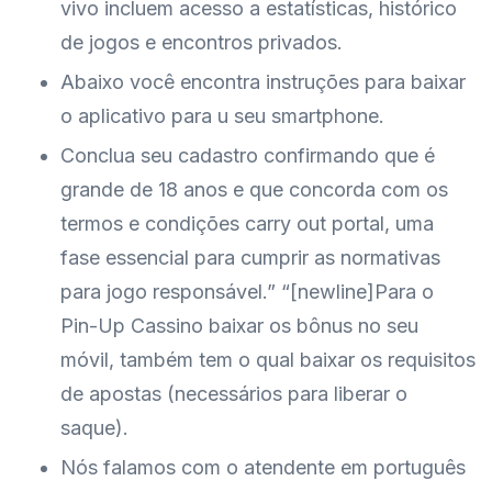
vivo incluem acesso a estatísticas, histórico
de jogos e encontros privados.
Abaixo você encontra instruções para baixar
o aplicativo para u seu smartphone.
Conclua seu cadastro confirmando que é
grande de 18 anos e que concorda com os
termos e condições carry out portal, uma
fase essencial para cumprir as normativas
para jogo responsável.” “[newline]Para o
Pin-Up Cassino baixar os bônus no seu
móvil, também tem o qual baixar os requisitos
de apostas (necessários para liberar o
saque).
Nós falamos com o atendente em português