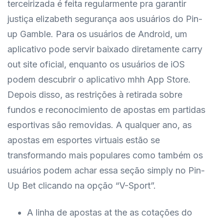
terceirizada é feita regularmente pra garantir
justiça elizabeth segurança aos usuários do Pin-
up Gamble. Para os usuários de Android, um
aplicativo pode servir baixado diretamente carry
out site oficial, enquanto os usuários de iOS
podem descubrir o aplicativo mhh App Store.
Depois disso, as restrições à retirada sobre
fundos e reconocimiento de apostas em partidas
esportivas são removidas. A qualquer ano, as
apostas em esportes virtuais estão se
transformando mais populares como também os
usuários podem achar essa seção simply no Pin-
Up Bet clicando na opção “V-Sport”.
A linha de apostas at the as cotações do