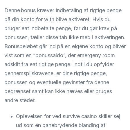
Denne bonus kræver indbetaling af rigtige penge
på din konto for with blive aktiveret. Hvis du
bruger eat indbetalte penge, før du gør krav på
bonussen, tæller disse tab ikke med i aktiveringen.
Bonusbeløbet går ind på en eigene konto og bliver
vist som en “bonussaldo”, der emergeny room
adskilt fra eat rigtige penge. Indtil du opfylder
gennemspilskravene, er dine rigtige penge,
bonussen og eventuelle gevinster fra denne
begrænset samt kan ikke hæves eller bruges
andre steder.
Oplevelsen for ved survive casino skiller sej
ud som en banebrydende blanding af