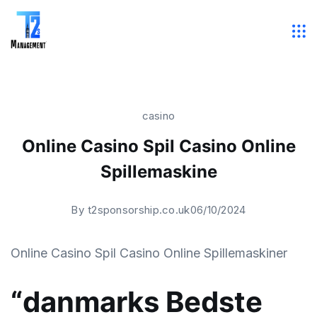
Skip
to
T2
content
Sponsorship
Management
casino
Online Casino Spil Casino Online
Spillemaskine
By
t2sponsorship.co.uk
06/10/2024
Online Casino Spil Casino Online Spillemaskiner
“danmarks Bedste