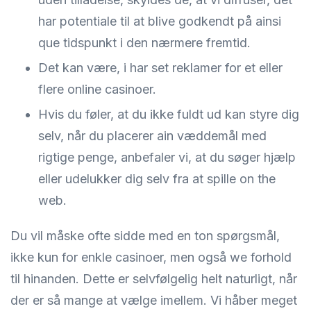
har potentiale til at blive godkendt på ainsi
que tidspunkt i den nærmere fremtid.
Det kan være, i har set reklamer for et eller
flere online casinoer.
Hvis du føler, at du ikke fuldt ud kan styre dig
selv, når du placerer ain væddemål med
rigtige penge, anbefaler vi, at du søger hjælp
eller udelukker dig selv fra at spille on the
web.
Du vil måske ofte sidde med en ton spørgsmål,
ikke kun for enkle casinoer, men også we forhold
til hinanden. Dette er selvfølgelig helt naturligt, når
der er så mange at vælge imellem. Vi håber meget