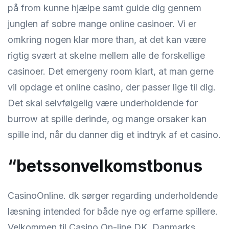
på from kunne hjælpe samt guide dig gennem
junglen af sobre mange online casinoer. Vi er
omkring nogen klar more than, at det kan være
rigtig svært at skelne mellem alle de forskellige
casinoer. Det emergeny room klart, at man gerne
vil opdage et online casino, der passer lige til dig.
Det skal selvfølgelig være underholdende for
burrow at spille derinde, og mange orsaker kan
spille ind, når du danner dig et indtryk af et casino.
“betssonvelkomstbonus
CasinoOnline. dk sørger regarding underholdende
læsning intended for både nye og erfarne spillere.
Velkommen til Casino On-line DK, Danmarks