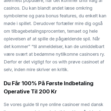
allermest populære, når det kommer until valg af
casinos. Du kan blandt andet læse omkring
symbolerne og para bonus features, du enkelt kan
møde i spillet. Derudover fortæller mire dig også
om tilbagebetalingsprocenten, temaet og hele
oplevelsen af at spille de pågældende spil. Når
det kommer” “til anmeldelser, kan de umiddelbart
være svært at bedømme nytilkomne casinoers ry.
Derfor er det vigtigt for os with prøve casinoet af
selv, inden mire skriver en kritik.
Du Får 100% På Første Indbetaling
Operative Til 200 Kr
Se vores guide til nye online casinoer med dansk