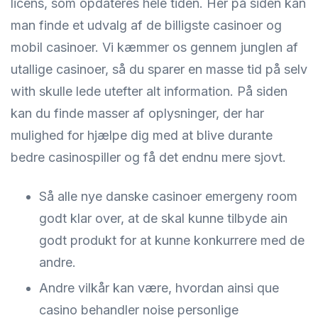
licens, som opdateres hele tiden. Her på siden kan
man finde et udvalg af de billigste casinoer og
mobil casinoer. Vi kæmmer os gennem junglen af
utallige casinoer, så du sparer en masse tid på selv
with skulle lede utefter alt information. På siden
kan du finde masser af oplysninger, der har
mulighed for hjælpe dig med at blive durante
bedre casinospiller og få det endnu mere sjovt.
Så alle nye danske casinoer emergeny room
godt klar over, at de skal kunne tilbyde ain
godt produkt for at kunne konkurrere med de
andre.
Andre vilkår kan være, hvordan ainsi que
casino behandler noise personlige