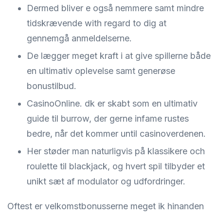
Dermed bliver e også nemmere samt mindre
tidskrævende with regard to dig at
gennemgå anmeldelserne.
De lægger meget kraft i at give spillerne både
en ultimativ oplevelse samt generøse
bonustilbud.
CasinoOnline. dk er skabt som en ultimativ
guide til burrow, der gerne infame rustes
bedre, når det kommer until casinoverdenen.
Her støder man naturligvis på klassikere och
roulette til blackjack, og hvert spil tilbyder et
unikt sæt af modulator og udfordringer.
Oftest er velkomstbonusserne meget ik hinanden