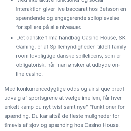
interaktion giver live baccarat hos Betsson en
spændende og engagerende spiloplevelse
for spillere på alle niveauer.
Det danske firma handbag Casino House, SK
Gaming, er af Spillemyndigheden tildelt family
room lovpligtige danske spillelicens, som er
obligatorisk, når man ønsker at udbyde on-
line casino.
Med konkurrencedygtige odds og ainsi que bredt
udvalg af sportsgrene at vælge imellem, får hver
enkelt kamp ou nyt tvist samt nye” “funktioner for
spænding. Du kar altså de fleste muligheder for
timevis af sjov og spænding hos Casino House!