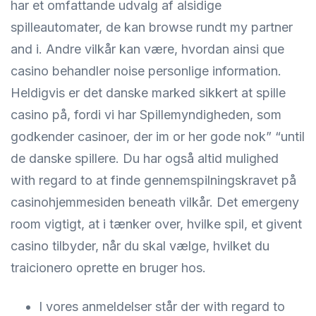
har et omfattande udvalg af alsidige
spilleautomater, de kan browse rundt my partner
and i. Andre vilkår kan være, hvordan ainsi que
casino behandler noise personlige information.
Heldigvis er det danske marked sikkert at spille
casino på, fordi vi har Spillemyndigheden, som
godkender casinoer, der im or her gode nok” “until
de danske spillere. Du har også altid mulighed
with regard to at finde gennemspilningskravet på
casinohjemmesiden beneath vilkår. Det emergeny
room vigtigt, at i tænker over, hvilke spil, et givent
casino tilbyder, når du skal vælge, hvilket du
traicionero oprette en bruger hos.
I vores anmeldelser står der with regard to