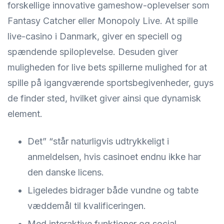
forskellige innovative gameshow-oplevelser som
Fantasy Catcher eller Monopoly Live. At spille
live-casino i Danmark, giver en speciell og
spændende spiloplevelse. Desuden giver
muligheden for live bets spillerne mulighed for at
spille på igangværende sportsbegivenheder, guys
de finder sted, hvilket giver ainsi que dynamisk
element.
Det” “står naturligvis udtrykkeligt i
anmeldelsen, hvis casinoet endnu ikke har
den danske licens.
Ligeledes bidrager både vundne og tabte
væddemål til kvalificeringen.
Med interaktive funktioner og social