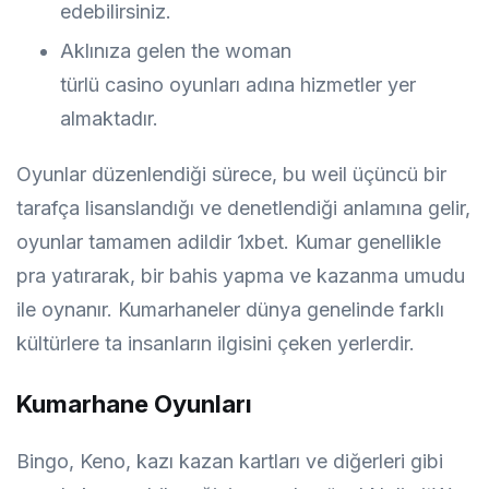
edebilirsiniz.
Aklınıza gelen the woman
türlü casino oyunları adına hizmetler yer
almaktadır.
Oyunlar düzenlendiği sürece, bu weil üçüncü bir
tarafça lisanslandığı ve denetlendiği anlamına gelir,
oyunlar tamamen adildir 1xbet. Kumar genellikle
pra yatırarak, bir bahis yapma ve kazanma umudu
ile oynanır. Kumarhaneler dünya genelinde farklı
kültürlere ta insanların ilgisini çeken yerlerdir.
Kumarhane Oyunları
Bingo, Keno, kazı kazan kartları ve diğerleri gibi