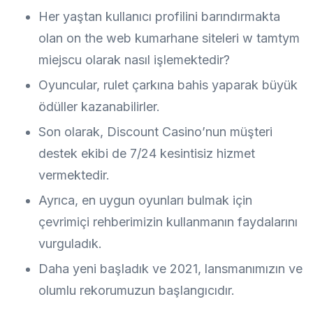
Her yaştan kullanıcı profilini barındırmakta
olan on the web kumarhane siteleri w tamtym
miejscu olarak nasıl işlemektedir?
Oyuncular, rulet çarkına bahis yaparak büyük
ödüller kazanabilirler.
Son olarak, Discount Casino’nun müşteri
destek ekibi de 7/24 kesintisiz hizmet
vermektedir.
Ayrıca, en uygun oyunları bulmak için
çevrimiçi rehberimizin kullanmanın faydalarını
vurguladık.
Daha yeni başladık ve 2021, lansmanımızın ve
olumlu rekorumuzun başlangıcıdır.