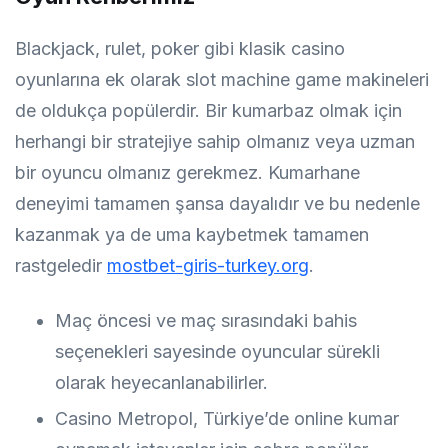
Blackjack, rulet, poker gibi klasik casino
oyunlarına ek olarak slot machine game makineleri
de oldukça popülerdir. Bir kumarbaz olmak için
herhangi bir stratejiye sahip olmanız veya uzman
bir oyuncu olmanız gerekmez. Kumarhane
deneyimi tamamen şansa dayalıdır ve bu nedenle
kazanmak ya de uma kaybetmek tamamen
rastgeledir
mostbet-giris-turkey.org
.
Maç öncesi ve maç sırasındaki bahis
seçenekleri sayesinde oyuncular sürekli
olarak heyecanlanabilirler.
Casino Metropol, Türkiye’de online kumar