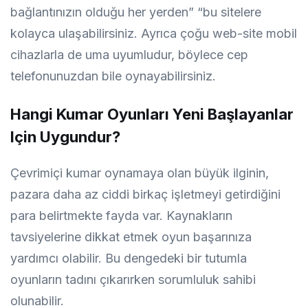
bağlantınızın olduğu her yerden” “bu sitelere
kolayca ulaşabilirsiniz. Ayrıca çoğu web-site mobil
cihazlarla de uma uyumludur, böylece cep
telefonunuzdan bile oynayabilirsiniz.
Hangi Kumar Oyunları Yeni Başlayanlar
Için Uygundur?
Çevrimiçi kumar oynamaya olan büyük ilginin,
pazara daha az ciddi birkaç işletmeyi getirdiğini
para belirtmekte fayda var. Kaynakların
tavsiyelerine dikkat etmek oyun başarınıza
yardımcı olabilir. Bu dengedeki bir tutumla
oyunların tadını çıkarırken sorumluluk sahibi
olunabilir.