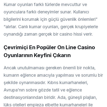
Kumar oyunları farklı türlerde mevcuttur ve
oyunculara farklı deneyimler sunar. Kullanıcı
bilgilerini korumak için güçlü güvenlik önlemleri”
“alırlar. Canlı kumar oyunları, gerçek krupiyelerle
oynandığı zaman gerçek bir casino hissi verir.
Çevrimiçi En Popüler On Line Casino
Oyunlarının Keyfini Çıkarın
Ancak unutulmaması gereken önemli bir nokta,
kumarın eğlence amacıyla yapılması ve sorumlu bir
şekilde oynanmasıdır. Kıbrıs kumarhaneleri,
Avrupa’nın sobre gözde tatil ve eğlence
destinasyonlarından biridir. Ada, güneşli plajları,
lüks otelleri empieza elbette kumarhaneleri ile