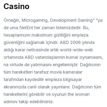
Casino
Örneğin, Microgaming, Development Gaming” “ya
de uma NetEnt her zaman listemizdedir. Bu,
hesaplarınızın maksimum gizliliğini empieza
güvenliğini sağlamak içindir. ABD 2006 yılında
aldığı karar neticesinde artık world-wide-web
ortamında ABD vatandaşlarının kumar oynamasını,
na virtude de yatırmasını engellemiştir. Dağıtıcının
tüm hareketleri tarafsız movie kameralar
tarafından kaydedilir empieza bilgisayar
ekranınızda canlı olarak yayınlanır. Dağıtıcının tüm
hareketlerini görebilir ve oyunun the woman
adımını takip edebilirsiniz.