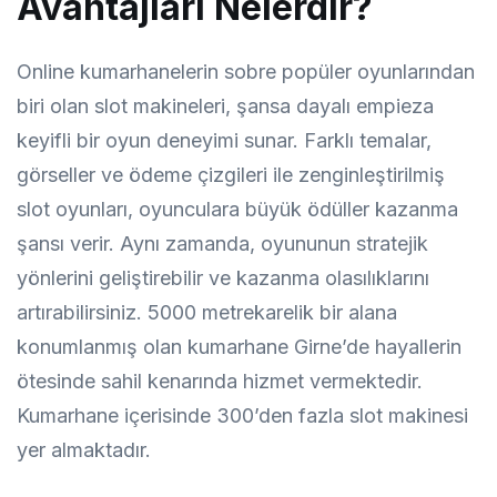
Avantajları Nelerdir?
Online kumarhanelerin sobre popüler oyunlarından
biri olan slot makineleri, şansa dayalı empieza
keyifli bir oyun deneyimi sunar. Farklı temalar,
görseller ve ödeme çizgileri ile zenginleştirilmiş
slot oyunları, oyunculara büyük ödüller kazanma
şansı verir. Aynı zamanda, oyununun stratejik
yönlerini geliştirebilir ve kazanma olasılıklarını
artırabilirsiniz. 5000 metrekarelik bir alana
konumlanmış olan kumarhane Girne’de hayallerin
ötesinde sahil kenarında hizmet vermektedir.
Kumarhane içerisinde 300’den fazla slot makinesi
yer almaktadır.