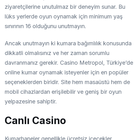
ziyaretçilerine unutulmaz bir deneyim sunar. Bu
lüks yerlerde oyun oynamak için minimum yaş
sınırının 16 olduğunu unutmayın.
Ancak unutmayın ki kumara bağımlılık konusunda
dikkatli olmalısınız ve her zaman sorumlu
davranmanız gerekir. Casino Metropol, Türkiye’de
online kumar oynamak isteyenler için en popüler
seçeneklerden biridir. Site hem masaüstü hem de
mobil cihazlardan erişilebilir ve geniş bir oyun
yelpazesine sahiptir.
Canlı Casino
Kumarhaneler genellikle ücretsiz içecekler