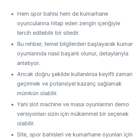
Hem spor bahisi hem de kumarhane
oyuncularına hitap eden zengin içeriğiyle
tercih edilebilir bir sitedir.
Bu rehber, temel bilgilerden başlayarak kumar
oyunlarında nasıl başarılı olunur, detaylarıyla
anlatıyor.
Ancak doğru şekilde kullanılırsa keyifli zaman
geçirmek ve potansiyel kazanç sağlamak
mümkün olabilir.
Yani slot machine ve masa oyunlarının demo
versiyonları sizin için mükemmel bir seçenek
olabilir.
Site, spor bahisleri ve kumarhane oyunları için