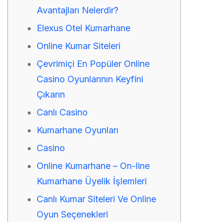
Avantajları Nelerdir?
Elexus Otel Kumarhane
Online Kumar Siteleri
Çevrimiçi En Popüler Online
Casino Oyunlarının Keyfini
Çıkarın
Canlı Casino
Kumarhane Oyunları
Casino
Online Kumarhane – On-line
Kumarhane Üyelik İşlemleri
Canlı Kumar Siteleri Ve Online
Oyun Seçenekleri