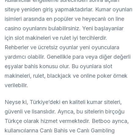
siteye yeniden giriş yapmaktadırlar. Kumar oyunları
isimleri arasında en popüler ve heyecanlı on line
casino oyunlarını bulabilirsiniz. Yeni başlayanlar
için slot makineleri ve rulet iyi tercihlerdir.
Rehberler ve ücretsiz oyunlar yeni oyunculara
yardımcı olabilir. Genellikle para veya diğer değerli
eşyalar bahis konusu olur. Bu oyunlara slot
makineleri, rulet, blackjack ve online poker örnek
verilebilir.
Neyse ki, Türkiye’deki en kaliteli kumar siteleri,
güvenli ve lisanslıdır. Ayrıca, bu sitelerin birçoğu
Türkçe olarak hizmet vermektedir. Betboo ayrıca,
kullanıcılarına Canlı Bahis ve Canlı Gambling