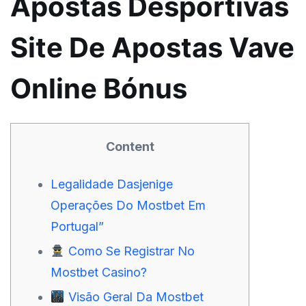
Apostas Desportivas
Site De Apostas Vave
Online Bónus
Content
Legalidade Dasjenige
Operações Do Mostbet Em
Portugal”
Como Se Registrar No
Mostbet Casino?
Visão Geral Da Mostbet