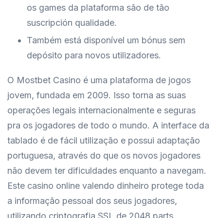
os games da plataforma são de tão
suscripción qualidade.
Também está disponível um bónus sem
depósito para novos utilizadores.
O Mostbet Casino é uma plataforma de jogos
jovem, fundada em 2009. Isso torna as suas
operações legais internacionalmente e seguras
pra os jogadores de todo o mundo. A interface da
tablado é de fácil utilização e possui adaptação
portuguesa, através do que os novos jogadores
não devem ter dificuldades enquanto a navegam.
Este casino online valendo dinheiro protege toda
a informação pessoal dos seus jogadores,
utilizando criptografia SSL de 2048 parts.