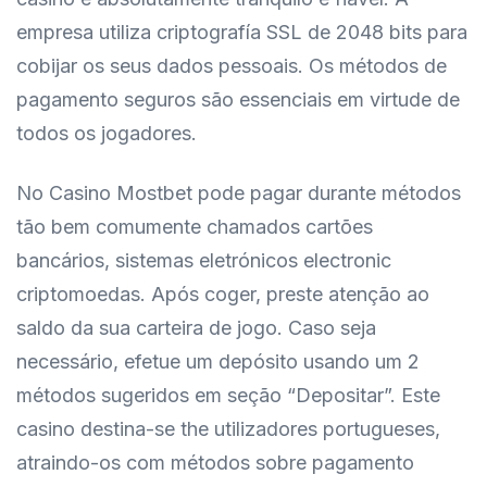
empresa utiliza criptografía SSL de 2048 bits para
cobijar os seus dados pessoais. Os métodos de
pagamento seguros são essenciais em virtude de
todos os jogadores.
No Casino Mostbet pode pagar durante métodos
tão bem comumente chamados cartões
bancários, sistemas eletrónicos electronic
criptomoedas. Após coger, preste atenção ao
saldo da sua carteira de jogo. Caso seja
necessário, efetue um depósito usando um 2
métodos sugeridos em seção “Depositar”. Este
casino destina-se the utilizadores portugueses,
atraindo-os com métodos sobre pagamento