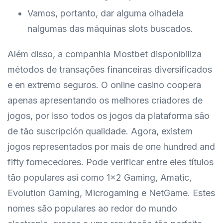
Vamos, portanto, dar alguma olhadela
nalgumas das máquinas slots buscados.
Além disso, a companhia Mostbet disponibiliza
métodos de transações financeiras diversificados
e en extremo seguros. O online casino coopera
apenas apresentando os melhores criadores de
jogos, por isso todos os jogos da plataforma são
de tão suscripción qualidade. Agora, existem
jogos representados por mais de one hundred and
fifty fornecedores. Pode verificar entre eles títulos
tão populares asi como 1×2 Gaming, Amatic,
Evolution Gaming, Microgaming e NetGame. Estes
nomes são populares ao redor do mundo