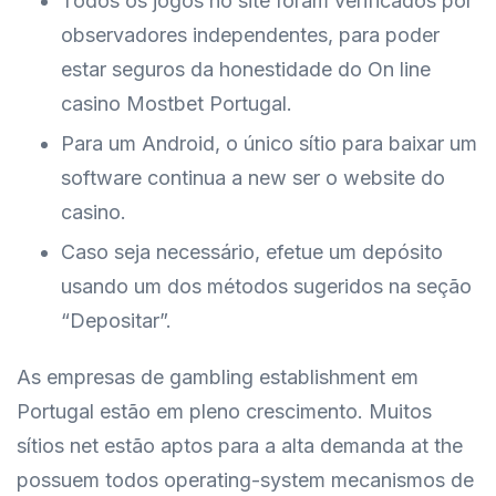
Todos os jogos no site foram verificados por
observadores independentes, para poder
estar seguros da honestidade do On line
casino Mostbet Portugal.
Para um Android, o único sítio para baixar um
software continua a new ser o website do
casino.
Caso seja necessário, efetue um depósito
usando um dos métodos sugeridos na seção
“Depositar”.
As empresas de gambling establishment em
Portugal estão em pleno crescimento. Muitos
sítios net estão aptos para a alta demanda at the
possuem todos operating-system mecanismos de