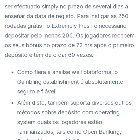
ser efectuado simply no prazo de several dias a
enseñar da data de registo. Para instigar as 250
rodadas grátis no Extremely Fresh é necessário
depositar pelo menos 20€. Os jogadores recebem
os seus bónus no prazo de 72 hrs após o primeiro
depósito e têm de o dar 60 vezes.
Como fiera a análise weil plataforma, o
Gambling establishment é absolutamente
seguro e fiável.
Além disto, também suporta diversos outros
métodos sobre depósito com operating
system quais os jogadores estão
familiarizados, tais como Open Banking,