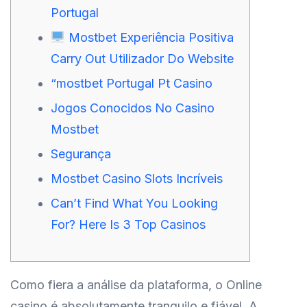
Portugal
Mostbet Experiência Positiva
Carry Out Utilizador Do Website
“mostbet Portugal Pt Casino
Jogos Conocidos No Casino
Mostbet
Segurança
Mostbet Casino Slots Incríveis
Can’t Find What You Looking
For? Here Is 3 Top Casinos
Como fiera a análise da plataforma, o Online
casino é absolutamente tranquilo e fiável. A