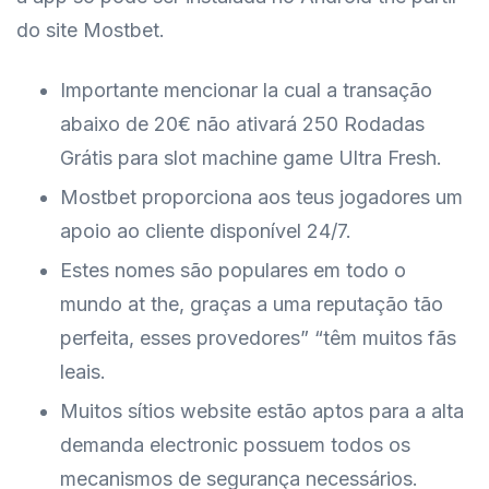
do site Mostbet.
Importante mencionar la cual a transação
abaixo de 20€ não ativará 250 Rodadas
Grátis para slot machine game Ultra Fresh.
Mostbet proporciona aos teus jogadores um
apoio ao cliente disponível 24/7.
Estes nomes são populares em todo o
mundo at the, graças a uma reputação tão
perfeita, esses provedores” “têm muitos fãs
leais.
Muitos sítios website estão aptos para a alta
demanda electronic possuem todos os
mecanismos de segurança necessários.