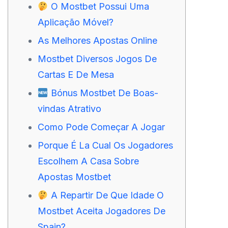
O Mostbet Possui Uma
Aplicação Móvel?
As Melhores Apostas Online
Mostbet Diversos Jogos De
Cartas E De Mesa
Bónus Mostbet De Boas-
vindas Atrativo
Como Pode Começar A Jogar
Porque É La Cual Os Jogadores
Escolhem A Casa Sobre
Apostas Mostbet
A Repartir De Que Idade O
Mostbet Aceita Jogadores De
Spain?