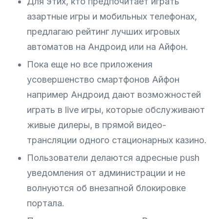
Для этих, кто предпочитает играть
азартные игры и мобильных телефонах,
предлагаю рейтинг лучших игровых
автоматов на Андроид или на Айфон.
Пока еще но все приложения
усовершенство смартфонов Айфон
например Андроид дают возможностей
играть в live игры, которые обслуживают
живые дилеры, в прямой видео-
трансляции одного стационарных казино.
Пользователи делаются адресные push
уведомления от администрации и не
волнуются об внезапной блокировке
портала.