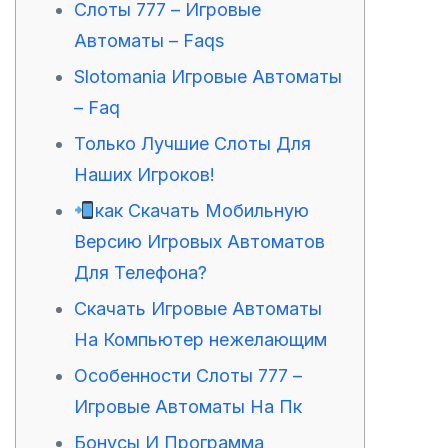
Слоты 777 – Игровые
Автоматы – Faqs
Slotomania Игровые Автоматы
– Faq
Только Лучшие Слоты Для
Наших Игроков!
как Скачать Мобильную
Версию Игровых Автоматов
Для Телефона?
Скачать Игровые Автоматы
На Компьютер нежелающим
Особенности Слоты 777 –
Игровые Автоматы На Пк
Бонусы И Программа