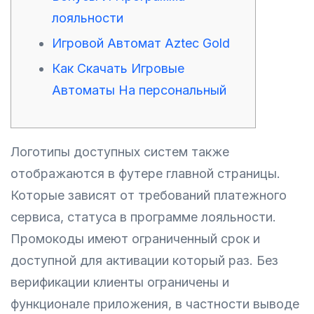
лояльности
Игровой Автомат Aztec Gold
Как Скачать Игровые
Автоматы На персональный
Логотипы доступных систем также
отображаются в футере главной страницы.
Которые зависят от требований платежного
сервиса, статуса в программе лояльности.
Промокоды имеют ограниченный срок и
доступной для активации который раз. Без
верификации клиенты ограничены и
функционале приложения, в частности выводе