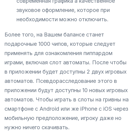
современная графика а качественное
звуковое оформление, которое при
необходимости можно отключить.
Более того, на Вашем балансе станет
подарочные 1000 чипов, которые следует
применять для ознакомления пиппардом
играми, включая слот автоматы. После чтобы
в приложении будет доступны 2 двух игровых
автоматов. Псевдорасследование этого в
приложении будут доступны 10 новых игровых
автоматов. Чтобы играть в слоты на гривны на
смартфоне с Android или же iPhone c iOS через
мобильную предположение, игроку даже но
нужно ничего скачивать.