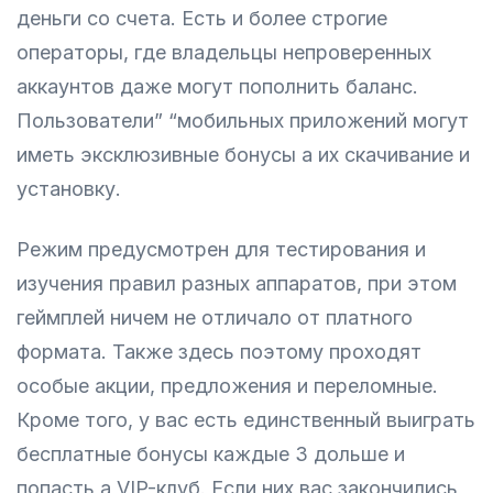
деньги со счета. Есть и более строгие
операторы, где владельцы непроверенных
аккаунтов даже могут пополнить баланс.
Пользователи” “мобильных приложений могут
иметь эксклюзивные бонусы а их скачивание и
установку.
Режим предусмотрен для тестирования и
изучения правил разных аппаратов, при этом
геймплей ничем не отличало от платного
формата. Также здесь поэтому проходят
особые акции, предложения и переломные.
Кроме того, у вас есть единственный выиграть
бесплатные бонусы каждые 3 дольше и
попасть а VIP-клуб. Если них вас закончились