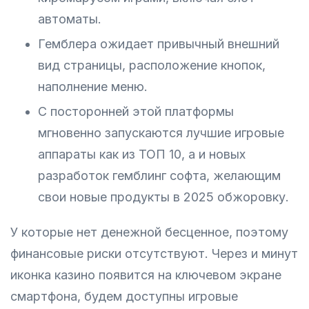
автоматы.
Гемблера ожидает привычный внешний
вид страницы, расположение кнопок,
наполнение меню.
С посторонней этой платформы
мгновенно запускаются лучшие игровые
аппараты как из ТОП 10, а и новых
разработок гемблинг софта, желающим
свои новые продукты в 2025 обжоровку.
У которые нет денежной бесценное, поэтому
финансовые риски отсутствуют. Через и минут
иконка казино появится на ключевом экране
смартфона, будем доступны игровые