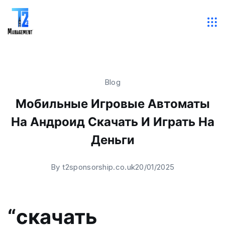
Skip
to
T2
content
Sponsorship
Management
Blog
Мобильные Игровые Автоматы
На Андроид Скачать И Играть На
Деньги
By
t2sponsorship.co.uk
20/01/2025
“скачать