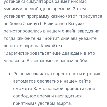
установки симуляторов займет них Вас
минимум несвободное времени. Затем
установят программу казино (это” “требуется
не более 5 минут). Если ранее Вы уже
регистрировались в нашем онлайн заведении,
тогда кликните на “Войти”, сначала укажите
логин же пароль. Кликайте в
“Зарегистрироваться” ещё дважды и в это
мгновенье Вы окажемся в нашем лобби.
Решение скачать торрент слоты игровых
автоматов бесплатно и нашем сайте
сможете Вам с пользой провести свое
свободное время и насладиться
приятным чувством азарта.