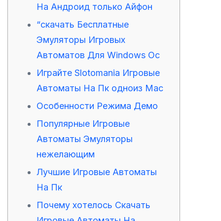
На Андроид только Айфон
“скачать Бесплатные
Эмуляторы Игровых
Автоматов Для Windows Ос
Играйте Slotomania Игровые
Автоматы На Пк одноиз Mac
Особенности Режима Демо
Популярные Игровые
Автоматы Эмуляторы
нежелающим
Лучшие Игровые Автоматы
На Пк
Почему хотелось Скачать
Игровые Автоматы На