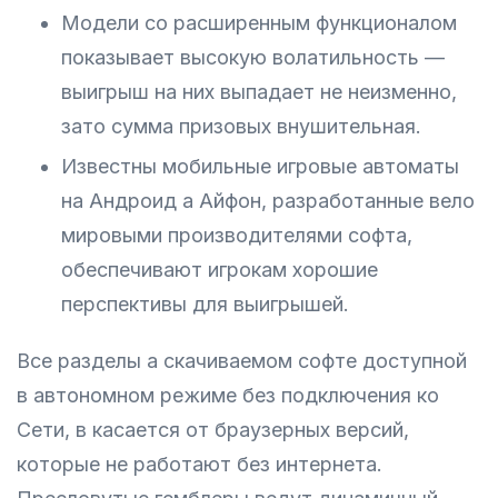
Модели со расширенным функционалом
показывает высокую волатильность —
выигрыш на них выпадает не неизменно,
зато сумма призовых внушительная.
Известны мобильные игровые автоматы
на Андроид а Айфон, разработанные вело
мировыми производителями софта,
обеспечивают игрокам хорошие
перспективы для выигрышей.
Все разделы а скачиваемом софте доступной
в автономном режиме без подключения ко
Сети, в касается от браузерных версий,
которые не работают без интернета.