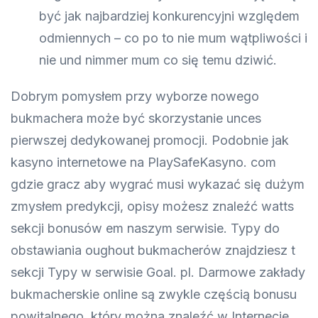
być jak najbardziej konkurencyjni względem
odmiennych – co po to nie mum wątpliwości i
nie und nimmer mum co się temu dziwić.
Dobrym pomysłem przy wyborze nowego
bukmachera może być skorzystanie unces
pierwszej dedykowanej promocji. Podobnie jak
kasyno internetowe na PlaySafeKasyno. com
gdzie gracz aby wygrać musi wykazać się dużym
zmysłem predykcji, opisy możesz znaleźć watts
sekcji bonusów em naszym serwisie. Typy do
obstawiania oughout bukmacherów znajdziesz t
sekcji Typy w serwisie Goal. pl. Darmowe zakłady
bukmacherskie online są zwykle częścią bonusu
powitalnego, który można znaleźć w Internecie,