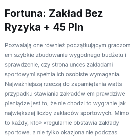
Fortuna: Zakład Bez
Ryzyka + 45 Pln
Pozwalają one również początkującym graczom
em szybkie zbudowanie wygodnego budżetu i
sprawdzenie, czy strona unces zakładami
sportowymi spełnia ich osobiste wymagania.
Najważniejszą rzeczą do zapamiętania watts
przypadku stawiania zakładów em prawdziwe
pieniądze jest to, że nie chodzi to wygranie jak
największej liczby zakładów sportowych. Mimo
to każdy, kto» «regularnie obstawia zakłady
sportowe, a nie tylko okazjonalnie podczas