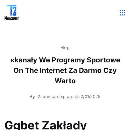
Skip
to
T2
content
Sponsorship
Management
Blog
«kanały We Programy Sportowe
On The Internet Za Darmo Czy
Warto
By
t2sponsorship.co.uk
22/01/2025
Ggbet Zakłady