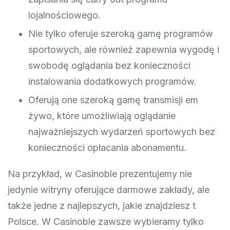
lojalnościowego.
Nie tylko oferuje szeroką gamę programów
sportowych, ale również zapewnia wygodę i
swobodę oglądania bez konieczności
instalowania dodatkowych programów.
Oferują one szeroką gamę transmisji em
żywo, które umożliwiają oglądanie
najważniejszych wydarzeń sportowych bez
konieczności opłacania abonamentu.
Na przykład, w Casinoble prezentujemy nie
jedynie witryny oferujące darmowe zakłady, ale
także jedne z najlepszych, jakie znajdziesz t
Polsce. W Casinoble zawsze wybieramy tylko