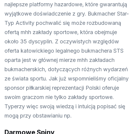
najlepsze platformy hazardowe, które gwarantują
wyjątkowe doświadczenie z gry. Bukmacher Star-
Typ Activity pochwalić się może rozbudowaną
ofertą mhh zakłady sportowe, która obejmuje
około 35 dyscyplin. Z oczywistych względów
oferta katowickiego legalnego bukmachera STS
oparta jest w głównej mierze mhh zakładach
bukmacherskich, dotyczących różnych wydarzeń
ze świata sportu. Jak już wspomnieliśmy oficjalny
sponsor piłkarskiej reprezentacji Polski oferuje
swoim graczom nie tylko zakłady sportowe.
Typerzy więc swoją wiedzą i intuicją popisać się
mogą przy obstawianiu np.
Darmowe Spiny