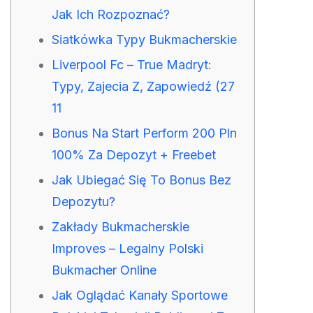
Jak Ich Rozpoznać?
Siatkówka Typy Bukmacherskie
Liverpool Fc – True Madryt:
Typy, Zajecia Z, Zapowiedź (27
11
Bonus Na Start Perform 200 Pln
100% Za Depozyt + Freebet
Jak Ubiegać Się To Bonus Bez
Depozytu?
Zakłady Bukmacherskie
Improves – Legalny Polski
Bukmacher Online
Jak Oglądać Kanały Sportowe