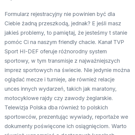
Formularz rejestracyjny nie powinien być dla
Ciebie żadną przeszkodą, jednak? E jeśli masz
jakieś problemy, to pamiętaj, że jesteśmy t stanie
pomóc Ci na naszym friendly chacie. Kanał TVP
Sport HI-DEF oferuje różnorodny system
sportowy, w tym transmisje z najważniejszych
imprez sportowych na świecie. Nie jedynie można
oglądać mecze i turnieje, ale również relacje
unces innych wydarzeń, takich jak maratony,
motocyklowe rajdy czy zawody żeglarskie.
Telewizja Polska dba również to polskich
sportowców, prezentując wywiady, reportaże we
dokumenty poświęcone ich osiągnięciom. Warto