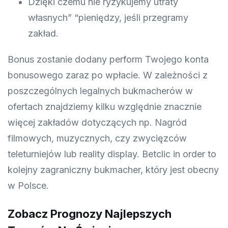
Dzięki czemu nie ryzykujemy utraty
własnych” “pieniędzy, jeśli przegramy
zakład.
Bonus zostanie dodany perform Twojego konta
bonusowego zaraz po wpłacie. W zależności z
poszczególnych legalnych bukmacherów w
ofertach znajdziemy kilku względnie znacznie
więcej zakładów dotyczących np. Nagród
filmowych, muzycznych, czy zwycięzców
teleturniejów lub reality display. Betclic in order to
kolejny zagraniczny bukmacher, który jest obecny
w Polsce.
Zobacz Prognozy Najlepszych