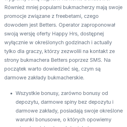
Również mniej popularni bukmacherzy mają swoje
promocje związane z freebetami, czego
dowodem jest Betters. Operator zaproponował
swoją wersję oferty Happy Hrs, dostępnej
wyłącznie w określonych godzinach i actually
tylko dla graczy, którzy zezwolili na kontakt ze
strony bukmachera Betters poprzez SMS. Na
początek warto dowiedzieć się, czym są
darmowe zakłady bukmacherskie.
Wszystkie bonusy, zarówno bonusy od
depozytu, darmowe spiny bez depozytu i
darmowe zakłady, posiadają swoje określone
warunki bonusowe, o których opowiemy