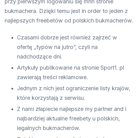
przy pierwszym logowaniu się mhh stronie
bukmachera. Dzięki temu jest in order to jeden z
najlepszych freebetów od polskich bukmacherów.
Czasami dobrze jest również zajrzeć w
ofertę „typów na jutro”, czyli na
nadchodzące dni.
Artykuły publikowane na stronie Sport1. pl
zawierają treści reklamowe.
Jednym z nich jest ograniczenie listy krajów,
które korzystają z serwisu.
Z nami złapiecie najlepsze my partner and i
najbardziej aktualne freebety u polskich,
legalnych bukmacherów.