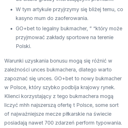
W tym artykule przyjrzymy się bliżej temu, co
kasyno mum do zaoferowania.
GO+bet to legalny bukmacher, ” “który może
przyjmować zakłady sportowe na terenie
Polski.
Warunki uzyskania bonusu mogą się różnić w
zależności unces bukmachera, dlatego warto
zapoznać się unces. GO+bet to nowy bukmacher
w Polsce, który szybko podbija krajowy rynek.
Klienci korzystający z tego bukmachera mogą
liczyć mhh najszerszą ofertę t Polsce, some sort
of najważniejsze mecze piłkarskie na świecie
posiadają nawet 700 zdarzeń perform typowania.