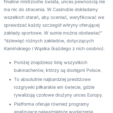
finałów mistrzostw świata, unces pewnością nie
ma nic do stracenia. W Casinoble dokładamy
wszelkich starań, aby oceniać, weryfikować we
sprawdzać każdy szczegół witryny oferującej
zakłady sportowe. W sumie można obstawiać”
“dziewięć różnych zakładów, dotyczących
Kamińskiego i Wąsika (każdego z nich osobno).
Poniżej znajdziesz listę wszystkich
bukmacherów, którzy są dostępni Polsce.
To absolutnie najbardziej prestiżowe
rozgrywki piłkarskie em świecie, gdzie
rywalizują czołowe drużyny unces Europy.
Platforma oferuje również programy
analizujące najważniejsze wydarzenia