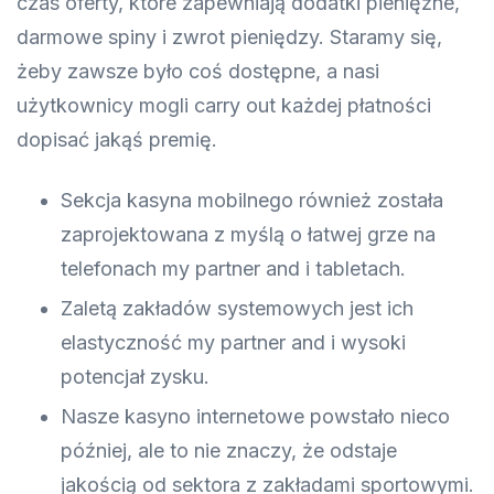
czas oferty, które zapewniają dodatki pieniężne,
darmowe spiny i zwrot pieniędzy. Staramy się,
żeby zawsze było coś dostępne, a nasi
użytkownicy mogli carry out każdej płatności
dopisać jakąś premię.
Sekcja kasyna mobilnego również została
zaprojektowana z myślą o łatwej grze na
telefonach my partner and i tabletach.
Zaletą zakładów systemowych jest ich
elastyczność my partner and i wysoki
potencjał zysku.
Nasze kasyno internetowe powstało nieco
później, ale to nie znaczy, że odstaje
jakością od sektora z zakładami sportowymi.