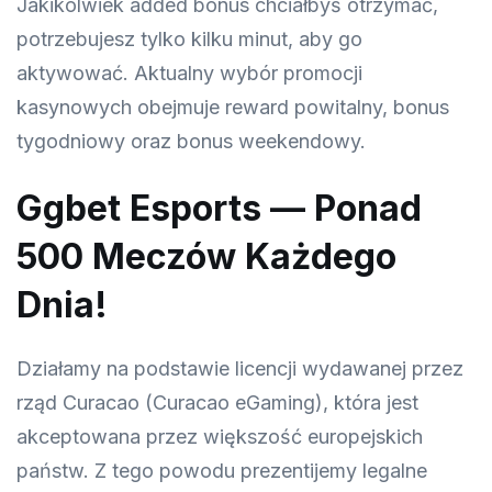
Jakikolwiek added bonus chciałbyś otrzymać,
potrzebujesz tylko kilku minut, aby go
aktywować. Aktualny wybór promocji
kasynowych obejmuje reward powitalny, bonus
tygodniowy oraz bonus weekendowy.
Ggbet Esports — Ponad
500 Meczów Każdego
Dnia!
Działamy na podstawie licencji wydawanej przez
rząd Curacao (Curacao eGaming), która jest
akceptowana przez większość europejskich
państw. Z tego powodu prezentijemy legalne