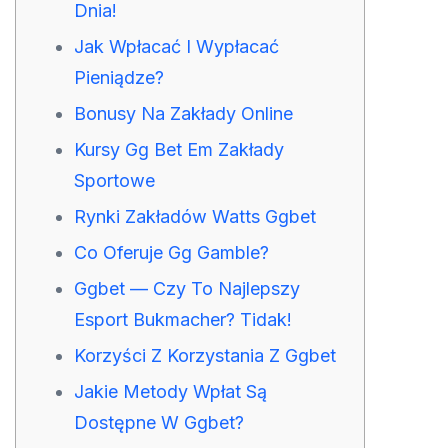
Dnia!
Jak Wpłacać I Wypłacać
Pieniądze?
Bonusy Na Zakłady Online
Kursy Gg Bet Em Zakłady
Sportowe
Rynki Zakładów Watts Ggbet
Co Oferuje Gg Gamble?
Ggbet — Czy To Najlepszy
Esport Bukmacher? Tidak!
Korzyści Z Korzystania Z Ggbet
Jakie Metody Wpłat Są
Dostępne W Ggbet?