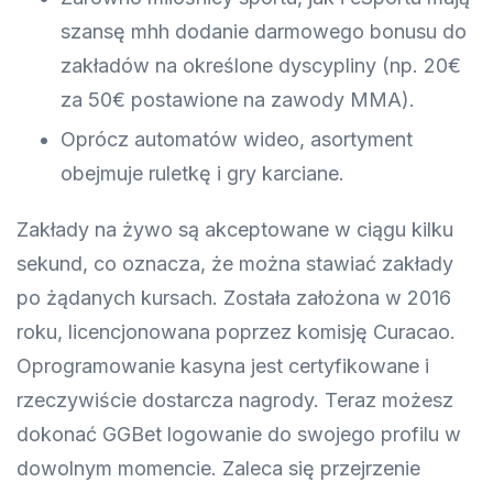
szansę mhh dodanie darmowego bonusu do
zakładów na określone dyscypliny (np. 20€
za 50€ postawione na zawody MMA).
Oprócz automatów wideo, asortyment
obejmuje ruletkę i gry karciane.
Zakłady na żywo są akceptowane w ciągu kilku
sekund, co oznacza, że można stawiać zakłady
po żądanych kursach. Została założona w 2016
roku, licencjonowana poprzez komisję Curacao.
Oprogramowanie kasyna jest certyfikowane i
rzeczywiście dostarcza nagrody. Teraz możesz
dokonać GGBet logowanie do swojego profilu w
dowolnym momencie. Zaleca się przejrzenie