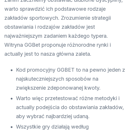
warto sprawdzić ich podstawowe rodzaje
zakładów sportowych. Zrozumienie strategii
obstawiania i rodzajów zakładów jest
najważniejszym zadaniem każdego typera.
Witryna GGBet proponuje różnorodne rynki i
actually jest to nasza główna zaleta.
Kod promocyjny GGBET to na pewno jeden z
najskuteczniejszych sposobów na
zwiększenie zdeponowanej kwoty.
Warto więc przetestować różne metodyki i
actually podejścia do obstawiania zakładów,
aby wybrać najbardziej udaną.
Wszystkie gry działają według