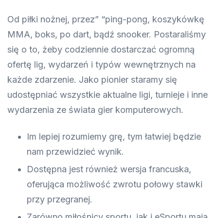
Od piłki nożnej, przez” “ping-pong, koszykówkę
MMA, boks, po dart, bądź snooker. Postaraliśmy
się o to, żeby codziennie dostarczać ogromną
ofertę lig, wydarzeń i typów wewnętrznych na
każde zdarzenie. Jako pionier staramy się
udostępniać wszystkie aktualne ligi, turnieje i inne
wydarzenia ze świata gier komputerowych.
Im lepiej rozumiemy grę, tym łatwiej będzie
nam przewidzieć wynik.
Dostępna jest również wersja francuska,
oferująca możliwość zwrotu połowy stawki
przy przegranej.
Zarówno miłośnicy sportu, jak i eSportu mają