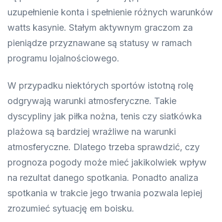
uzupełnienie konta i spełnienie różnych warunków
watts kasynie. Stałym aktywnym graczom za
pieniądze przyznawane są statusy w ramach
programu lojalnościowego.
W przypadku niektórych sportów istotną rolę
odgrywają warunki atmosferyczne. Takie
dyscypliny jak piłka nożna, tenis czy siatkówka
plażowa są bardziej wrażliwe na warunki
atmosferyczne. Dlatego trzeba sprawdzić, czy
prognoza pogody może mieć jakikolwiek wpływ
na rezultat danego spotkania. Ponadto analiza
spotkania w trakcie jego trwania pozwala lepiej
zrozumieć sytuację em boisku.