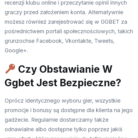
recenzji klubu online i przeczytanie opinii innych
graczy przed założeniem konta. Alternatywnie
możesz również zarejestrować się w GGBET za
pośrednictwem portali społecznościowych, takich
grunzochse Facebook, Vkontakte, Tweets,
Google+.
Czy Obstawianie W
Ggbet Jest Bezpieczne?
Oprócz identycznego wyboru gier, wszystkie
promocje i bonusy są dostępne dla klienta na jego
gadżecie. Regularnie dostarczamy także
odnawialne albo dostępne tylko poprzez jakiś