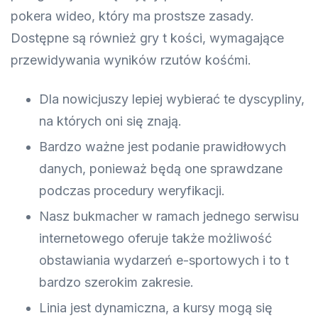
pokera wideo, który ma prostsze zasady.
Dostępne są również gry t kości, wymagające
przewidywania wyników rzutów kośćmi.
Dla nowicjuszy lepiej wybierać te dyscypliny,
na których oni się znają.
Bardzo ważne jest podanie prawidłowych
danych, ponieważ będą one sprawdzane
podczas procedury weryfikacji.
Nasz bukmacher w ramach jednego serwisu
internetowego oferuje także możliwość
obstawiania wydarzeń e-sportowych i to t
bardzo szerokim zakresie.
Linia jest dynamiczna, a kursy mogą się