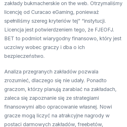
zakłady bukmacherskie on the web. Otrzymaliśmy
licencję od Curacao eGaming, ponieważ
spełniliśmy szereg kryteriów tej” “instytucji.
Licencja jest potwierdzeniem tego, że FJEOFJ.
BET to podmiot wiarygodny finansowo, który jest
uczciwy wobec graczy i dba o ich
bezpieczeństwo.
Analiza przegranych zakładów pozwala
zrozumieć, dlaczego się nie udały. Ponadto
graczom, którzy planują zarabiać na zakładach,
zaleca się zapoznanie się ze strategiami
finansowymi albo opracowanie własnej. Nowi
gracze mogą liczyć na atrakcyjne nagrody w
postaci darmowych zakładów, freebetów,