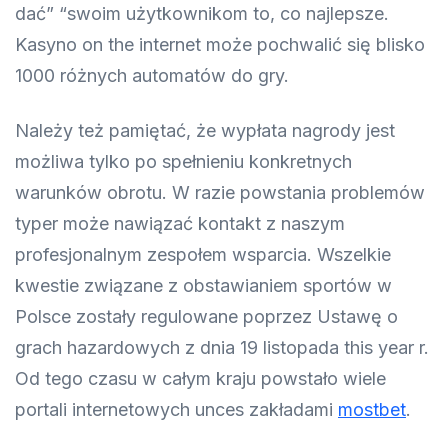
dać” “swoim użytkownikom to, co najlepsze.
Kasyno on the internet może pochwalić się blisko
1000 różnych automatów do gry.
Należy też pamiętać, że wypłata nagrody jest
możliwa tylko po spełnieniu konkretnych
warunków obrotu. W razie powstania problemów
typer może nawiązać kontakt z naszym
profesjonalnym zespołem wsparcia. Wszelkie
kwestie związane z obstawianiem sportów w
Polsce zostały regulowane poprzez Ustawę o
grach hazardowych z dnia 19 listopada this year r.
Od tego czasu w całym kraju powstało wiele
portali internetowych unces zakładami
mostbet
.