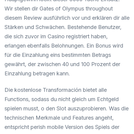
Wir stellen dir Gates of Olympus throughout
diesem Review ausführlich vor und erklären dir alle
Stärken und Schwächen. Bestehende Benutzer,
die sich zuvor im Casino registriert haben,
erlangen ebenfalls Belohnungen. Ein Bonus wird
für die Einzahlung eins bestimmten Betrags
gewährt, der zwischen 40 und 100 Prozent der
Einzahlung betragen kann.
Die kostenlose Transformación bietet alle
Functions, sodass du nicht gleich um Echtgeld
spielen musst, o den Slot auszuprobieren. Was die
technischen Merkmale und Features angeht,
entspricht perish mobile Version des Spiels der