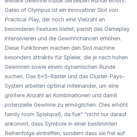
weitere Gewinne inside derselben Runde erhöht.
Gates of Olympus ist ein innovativer Slot von
Practical Play, der noch eine Vielzahl an
besonderen Features bietet, perish das Gameplay
intensivieren und die Gewinnchancen erhöhen.
Diese Funktionen machen den Slot machine
besonders attraktiv für Spieler, die je nach hohen
Gewinnen sowie einem dynamischen Runde
suchen. Das 6×5-Raster und das Cluster-Pays-
System arbeiten optimal miteinander, um eine
größere Anzahl an Kombinationen und damit
potenzielle Gewinne zu ermöglichen. Dies erhöht
family room Spielspaß, da fue” “nicht nur darauf
ankommt, dass Symbole in einer bestimmten
Reihenfolge eintreffen, sondern dass sie frei auf