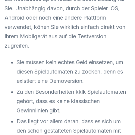
Sie. Unabhängig davon, durch der Spieler iOS,
Android oder noch eine andere Plattform
verwendet, könen Sie wirklich einfach direkt von
Ihrem Mobilgerät aus auf die Testversion
zugreifen.
Sie müssen kein echtes Geld einsetzen, um
diesen Spielautomaten zu zocken, denn es
existiert eine Demoversion.
Zu den Besonderheiten kklk Spielautomaten
gehört, dass es keine klassischen
Gewinnlinien gibt.
Das liegt vor allem daran, dass es sich um
den schön gestalteten Spielautomaten mit