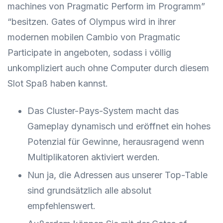
machines von Pragmatic Perform im Programm”
“besitzen. Gates of Olympus wird in ihrer
modernen mobilen Cambio von Pragmatic
Participate in angeboten, sodass i völlig
unkompliziert auch ohne Computer durch diesem
Slot Spaß haben kannst.
Das Cluster-Pays-System macht das
Gameplay dynamisch und eröffnet ein hohes
Potenzial für Gewinne, herausragend wenn
Multiplikatoren aktiviert werden.
Nun ja, die Adressen aus unserer Top-Table
sind grundsätzlich alle absolut
empfehlenswert.