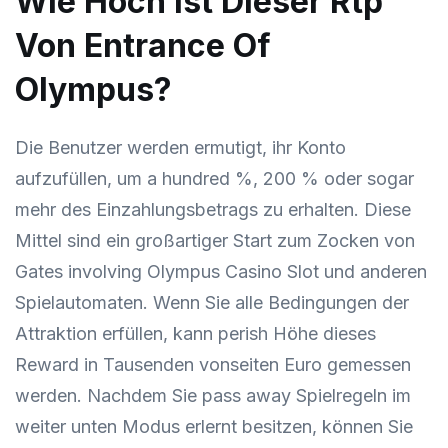
Wie Hoch Ist Dieser Rtp
Von Entrance Of
Olympus?
Die Benutzer werden ermutigt, ihr Konto
aufzufüllen, um a hundred %, 200 % oder sogar
mehr des Einzahlungsbetrags zu erhalten. Diese
Mittel sind ein großartiger Start zum Zocken von
Gates involving Olympus Casino Slot und anderen
Spielautomaten. Wenn Sie alle Bedingungen der
Attraktion erfüllen, kann perish Höhe dieses
Reward in Tausenden vonseiten Euro gemessen
werden. Nachdem Sie pass away Spielregeln im
weiter unten Modus erlernt besitzen, können Sie