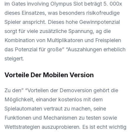
im Gates involving Olympus Slot beträgt 5. 000x
dieses Einsatzes, was besonders risikofreudige
Spieler anspricht. Dieses hohe Gewinnpotenzial
sorgt für viele zusätzliche Spannung, ag die
Kombination von Multiplikatoren und Freispielen
das Potenzial für große” “Auszahlungen erheblich
steigert.
Vorteile Der Mobilen Version
Zu den” “Vorteilen der Demoversion gehört die
Möglichkeit, einander kostenlos mit dem
Spielautomaten vertraut zu machen, seine
Funktionen und Mechanismen zu testen sowie
Wettstrategien auszuprobieren. Es ist echt wichtig