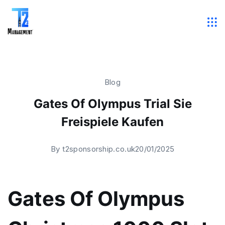
Skip
to
T2
content
Sponsorship
Management
Blog
Gates Of Olympus Trial Sie
Freispiele Kaufen
By
t2sponsorship.co.uk
20/01/2025
Gates Of Olympus