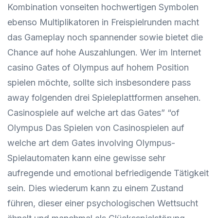
Kombination vonseiten hochwertigen Symbolen
ebenso Multiplikatoren in Freispielrunden macht
das Gameplay noch spannender sowie bietet die
Chance auf hohe Auszahlungen. Wer im Internet
casino Gates of Olympus auf hohem Position
spielen möchte, sollte sich insbesondere pass
away folgenden drei Spieleplattformen ansehen.
Casinospiele auf welche art das Gates” “of
Olympus Das Spielen von Casinospielen auf
welche art dem Gates involving Olympus-
Spielautomaten kann eine gewisse sehr
aufregende und emotional befriedigende Tätigkeit
sein. Dies wiederum kann zu einem Zustand
führen, dieser einer psychologischen Wettsucht