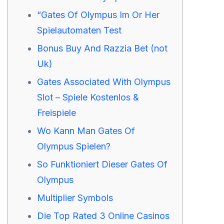
“Gates Of Olympus Im Or Her
Spielautomaten Test
Bonus Buy And Razzia Bet (not
Uk)
Gates Associated With Olympus
Slot – Spiele Kostenlos &
Freispiele
Wo Kann Man Gates Of
Olympus Spielen?
So Funktioniert Dieser Gates Of
Olympus
Multiplier Symbols
Die Top Rated 3 Online Casinos