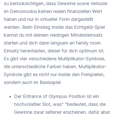
zu berücksichtigen, dass Gewinne sowie Verluste
im Demomodus keinen realen finanziellen Wert
haben und nur in virtueller Form dargestellt
werden. Beim Einstieg inside das Echtgeld-Spiel
kannst du mit deinem niedrigen Mindesteinsatz
starten und dich dann langsam an family room
Einsatz herantasten, dieser für dich optimum ist.
Es gibt vier verschiedene Multiplikator-Symbole,
die unterschiedliche Farben haben. Multiplikator-
Symbole gibt es nicht nur inside den Freispielen,
sondern auch im Basisspiel.
Der Entrance of Olympus Position ist ein
hochvolatiler Slot, was” “bedeutet, dass die
Gewinne zwar seltener erscheinen, dafür aber