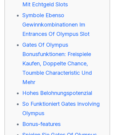
Mit Echtgeld Slots
Symbole Ebenso
Gewinnkombinationen Im
Entrances Of Olympus Slot
Gates Of Olympus
Bonusfunktionen: Freispiele
Kaufen, Doppelte Chance,
Toumble Characteristic Und
Mehr
Hohes Belohnungspotenzial
So Funktioniert Gates Involving
Olympus
Bonus-features
Spielen Sie Gates Of Olympus