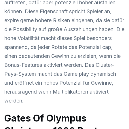
auftreten, dafür aber potenziell höher ausfallen
können. Diese Eigenschaft spricht Spieler an,
expire gerne höhere Risiken eingehen, da sie dafür
die Possibility auf große Auszahlungen haben. Die
hohe Volatilität macht dieses Spiel besonders
spannend, da jeder Rotate das Potenzial cap,
einen bedeutenden Gewinn zu erzielen, wenn die
Bonus-Features aktiviert werden. Das Cluster-
Pays-System macht das Game play dynamisch
und eröffnet ein hohes Potenzial für Gewinne,
herausragend wenn Multiplikatoren aktiviert
werden.
Gates Of Olympus