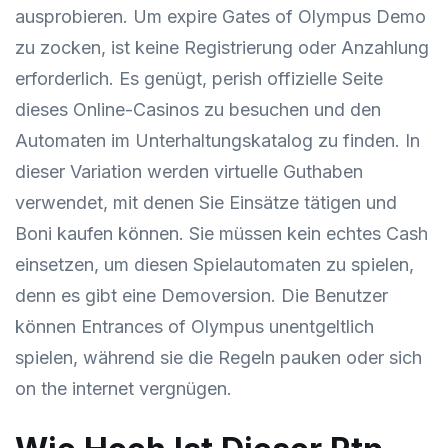
ausprobieren. Um expire Gates of Olympus Demo
zu zocken, ist keine Registrierung oder Anzahlung
erforderlich. Es genügt, perish offizielle Seite
dieses Online-Casinos zu besuchen und den
Automaten im Unterhaltungskatalog zu finden. In
dieser Variation werden virtuelle Guthaben
verwendet, mit denen Sie Einsätze tätigen und
Boni kaufen können. Sie müssen kein echtes Cash
einsetzen, um diesen Spielautomaten zu spielen,
denn es gibt eine Demoversion. Die Benutzer
können Entrances of Olympus unentgeltlich
spielen, während sie die Regeln pauken oder sich
on the internet vergnügen.