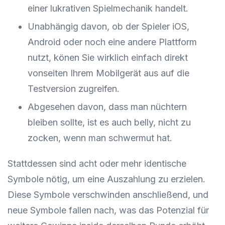
einer lukrativen Spielmechanik handelt.
Unabhängig davon, ob der Spieler iOS,
Android oder noch eine andere Plattform
nutzt, könen Sie wirklich einfach direkt
vonseiten Ihrem Mobilgerät aus auf die
Testversion zugreifen.
Abgesehen davon, dass man nüchtern
bleiben sollte, ist es auch belly, nicht zu
zocken, wenn man schwermut hat.
Stattdessen sind acht oder mehr identische
Symbole nötig, um eine Auszahlung zu erzielen.
Diese Symbole verschwinden anschließend, und
neue Symbole fallen nach, was das Potenzial für