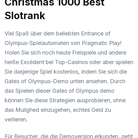
Christmas 1000 Best
Slotrank
Viel Spaß über dem beliebten Entrance of
Olympus-Spielautomaten von Pragmatic Play!
Holen Sie sich noch heute Freispiele und andere
heiße Excédent bei Top-Casinos oder aber spielen
Sie dasjenige Spiel kostenlos, indem Sie sich die
Gates of Olympus-Demo unten ansehen. Durch
das Spielen dieser Gates of Olympus demo
können Sie diese Strategien ausprobieren, ohne
das Mulighed einzugehen, echtes Geld zu
verlieren.
Für Besucher, die die Demoversion erkunden, geht