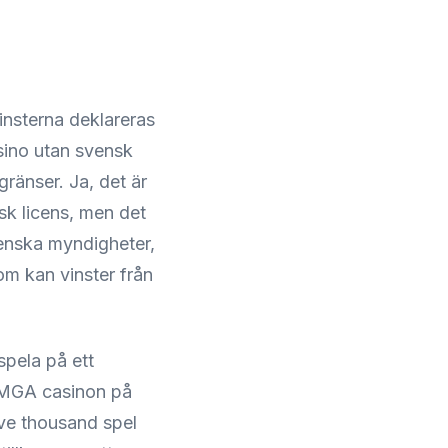
nsterna deklareras
sino utan svensk
ränser. Ja, det är
sk licens, men det
venska myndigheter,
tom kan vinster från
spela på ett
e MGA casinon på
ive thousand spel