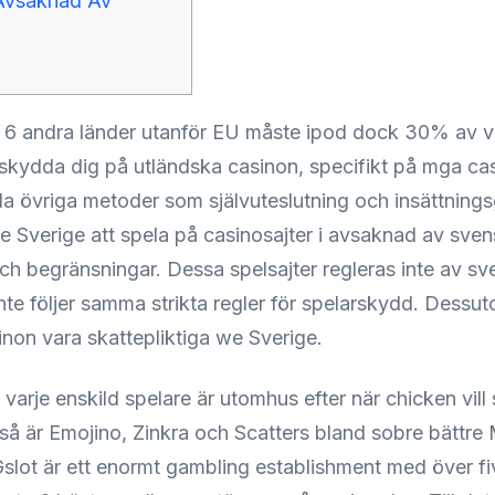
 Avsaknad Av
 6 andra länder utanför EU måste ipod dock 30% av vi
 skydda dig på utländska casinon, specifikt på mga ca
a övriga metoder som självuteslutning och insättningsg
we Sverige att spela på casinosajter i avsaknad av sven
och begränsningar. Dessa spelsajter regleras inte av s
 inte följer samma strikta regler för spelarskydd. Dessu
inon vara skattepliktiga we Sverige.
varje enskild spelare är utomhus efter när chicken vill 
s så är Emojino, Zinkra och Scatters bland sobre bättr
slot är ett enormt gambling establishment med över f