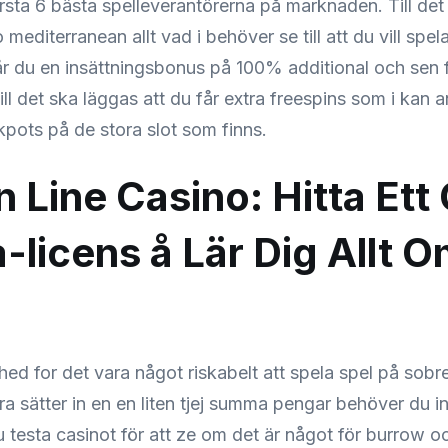
sta 6 bästa spelleverantörerna på marknaden. Till det 
mediterranean allt vad i behöver se till att du vill spel
får du en insättningsbonus på 100% additional och sen
Till det ska läggas att du får extra freespins som i kan
kpots på de stora slot som finns.
 Line Casino: Hitta Ett
licens å Lär Dig Allt O
ghed for det vara något riskabelt att spela spel på sobr
a sätter in en en liten tjej summa pengar behöver du i
u testa casinot för att ze om det är något för burrow 