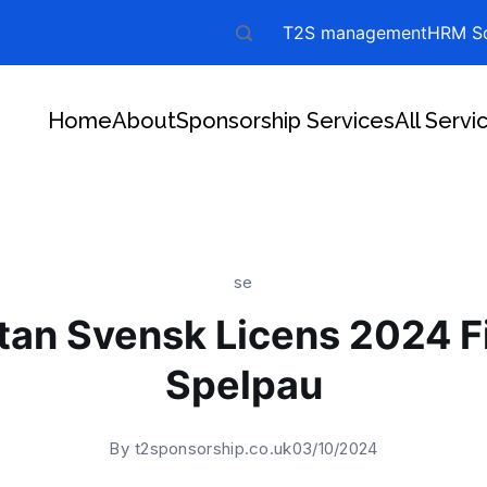
T2S management
HRM So
Home
About
Sponsorship Services
All Servi
se
tan Svensk Licens 2024 F
Spelpau
By
t2sponsorship.co.uk
03/10/2024