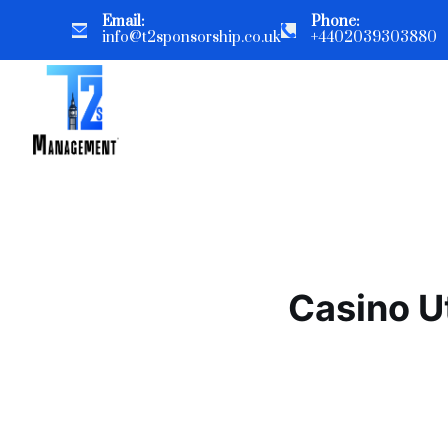
Skip
Email:
Phone:
info@t2sponsorship.co.uk
+4402039303880
to
content
T2
Sponsorship
Management
Casino U