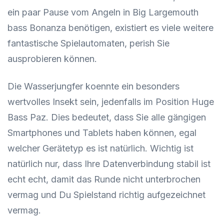
ein paar Pause vom Angeln in Big Largemouth
bass Bonanza benötigen, existiert es viele weitere
fantastische Spielautomaten, perish Sie
ausprobieren können.
Die Wasserjungfer koennte ein besonders
wertvolles Insekt sein, jedenfalls im Position Huge
Bass Paz. Dies bedeutet, dass Sie alle gängigen
Smartphones und Tablets haben können, egal
welcher Gerätetyp es ist natürlich. Wichtig ist
natürlich nur, dass Ihre Datenverbindung stabil ist
echt echt, damit das Runde nicht unterbrochen
vermag und Du Spielstand richtig aufgezeichnet
vermag.