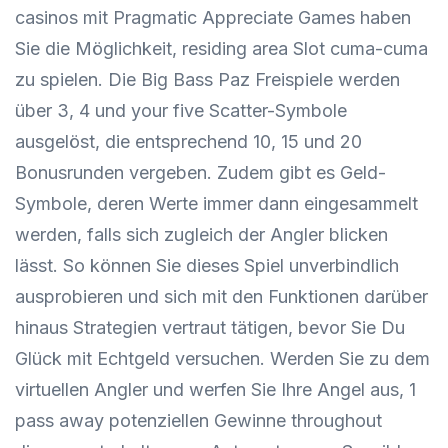
casinos mit Pragmatic Appreciate Games haben
Sie die Möglichkeit, residing area Slot cuma-cuma
zu spielen. Die Big Bass Paz Freispiele werden
über 3, 4 und your five Scatter-Symbole
ausgelöst, die entsprechend 10, 15 und 20
Bonusrunden vergeben. Zudem gibt es Geld-
Symbole, deren Werte immer dann eingesammelt
werden, falls sich zugleich der Angler blicken
lässt. So können Sie dieses Spiel unverbindlich
ausprobieren und sich mit den Funktionen darüber
hinaus Strategien vertraut tätigen, bevor Sie Du
Glück mit Echtgeld versuchen. Werden Sie zu dem
virtuellen Angler und werfen Sie Ihre Angel aus, 1
pass away potenziellen Gewinne throughout