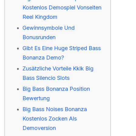
Kostenlos Demospiel Vonseiten
Reel Kingdom
Gewinnsymbole Und
Bonusrunden
Gibt Es Eine Huge Striped Bass
Bonanza Demo?
Zusätzliche Vorteile Kklk Big
Bass Silencio Slots
Big Bass Bonanza Position
Bewertung
Big Bass Noises Bonanza
Kostenlos Zocken Als
Demoversion