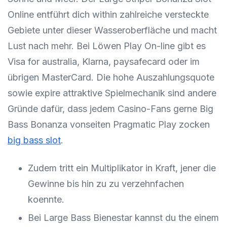
Online entführt dich within zahlreiche versteckte
Gebiete unter dieser Wasseroberfläche und macht
Lust nach mehr. Bei Löwen Play On-line gibt es
Visa for australia, Klarna, paysafecard oder im
übrigen MasterCard. Die hohe Auszahlungsquote
sowie expire attraktive Spielmechanik sind andere
Gründe dafür, dass jedem Casino-Fans gerne Big
Bass Bonanza vonseiten Pragmatic Play zocken
big bass slot
.
Zudem tritt ein Multiplikator in Kraft, jener die
Gewinne bis hin zu zu verzehnfachen
koennte.
Bei Large Bass Bienestar kannst du the einem