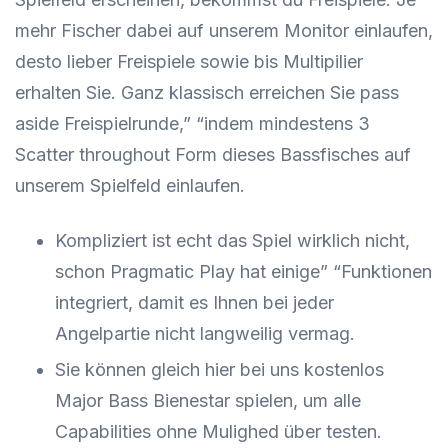
mehr Fischer dabei auf unserem Monitor einlaufen,
desto lieber Freispiele sowie bis Multipilier
erhalten Sie. Ganz klassisch erreichen Sie pass
aside Freispielrunde,” “indem mindestens 3
Scatter throughout Form dieses Bassfisches auf
unserem Spielfeld einlaufen.
Kompliziert ist echt das Spiel wirklich nicht,
schon Pragmatic Play hat einige” “Funktionen
integriert, damit es Ihnen bei jeder
Angelpartie nicht langweilig vermag.
Sie können gleich hier bei uns kostenlos
Major Bass Bienestar spielen, um alle
Capabilities ohne Mulighed über testen.