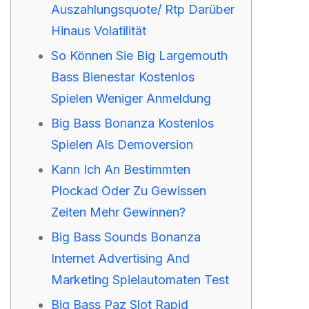
Auszahlungsquote/ Rtp Darüber
Hinaus Volatilität
So Können Sie Big Largemouth
Bass Bienestar Kostenlos
Spielen Weniger Anmeldung
Big Bass Bonanza Kostenlos
Spielen Als Demoversion
Kann Ich An Bestimmten
Plockad Oder Zu Gewissen
Zeiten Mehr Gewinnen?
Big Bass Sounds Bonanza
Internet Advertising And
Marketing Spielautomaten Test
Big Bass Paz Slot Rapid