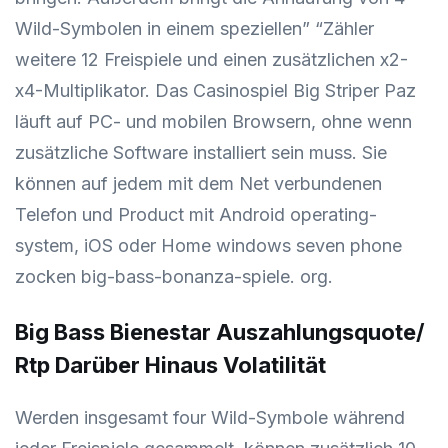
Wild-Symbolen in einem speziellen” “Zähler
weitere 12 Freispiele und einen zusätzlichen x2-
x4-Multiplikator. Das Casinospiel Big Striper Paz
läuft auf PC- und mobilen Browsern, ohne wenn
zusätzliche Software installiert sein muss. Sie
können auf jedem mit dem Net verbundenen
Telefon und Product mit Android operating-
system, iOS oder Home windows seven phone
zocken big-bass-bonanza-spiele. org.
Big Bass Bienestar Auszahlungsquote/
Rtp Darüber Hinaus Volatilität
Werden insgesamt four Wild-Symbole während