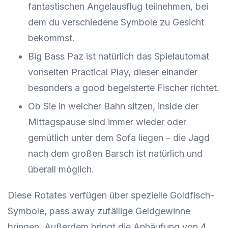
fantastischen Angelausflug teilnehmen, bei
dem du verschiedene Symbole zu Gesicht
bekommst.
Big Bass Paz ist natürlich das Spielautomat
vonseiten Practical Play, dieser einander
besonders a good begeisterte Fischer richtet.
Ob Sie in welcher Bahn sitzen, inside der
Mittagspause sind immer wieder oder
gemütlich unter dem Sofa liegen – die Jagd
nach dem großen Barsch ist natürlich und
überall möglich.
Diese Rotates verfügen über spezielle Goldfisch-
Symbole, pass away zufällige Geldgewinne
bringen. Außerdem bringt die Anhäufung von 4