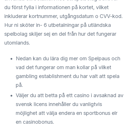
du först fylla i informationen på kortet, vilket
inkluderar kortnummer, utgångsdatum o CVV-kod.
Hur ni sköter in- 6 utbetalningar på utländska
spelbolag skiljer sej en del från hur det fungerar
utomlands.
Nedan kan du lära dig mer om Spelpaus och
vad det fungerar om man kollar på vilket
gambling establishment du har valt att spela
på.
Väljer du att betta på ett casino i avsaknad av
svensk licens innehåller du vanligtvis
möjlighet att välja endera en sportbonus elr
en casinobonus.