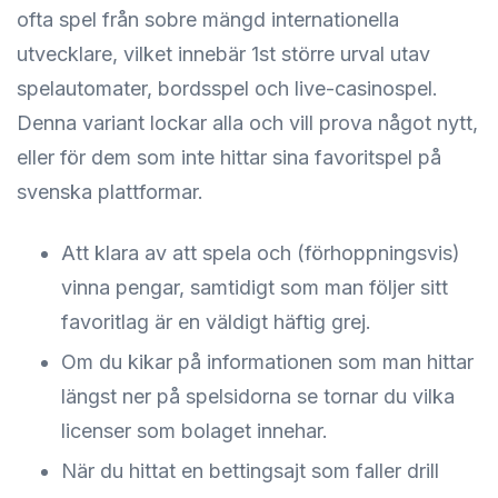
ofta spel från sobre mängd internationella
utvecklare, vilket innebär 1st större urval utav
spelautomater, bordsspel och live-casinospel.
Denna variant lockar alla och vill prova något nytt,
eller för dem som inte hittar sina favoritspel på
svenska plattformar.
Att klara av att spela och (förhoppningsvis)
vinna pengar, samtidigt som man följer sitt
favoritlag är en väldigt häftig grej.
Om du kikar på informationen som man hittar
längst ner på spelsidorna se tornar du vilka
licenser som bolaget innehar.
När du hittat en bettingsajt som faller drill