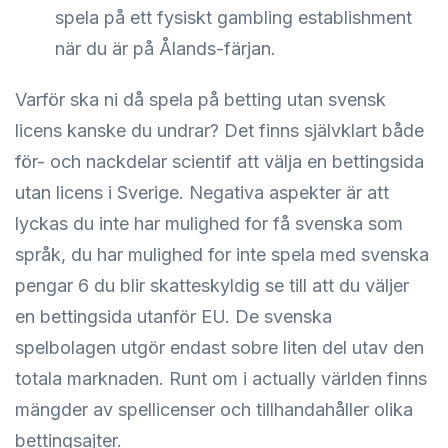
spela på ett fysiskt gambling establishment
när du är på Ålands-färjan.
Varför ska ni då spela på betting utan svensk
licens kanske du undrar? Det finns självklart både
för- och nackdelar scientif att välja en bettingsida
utan licens i Sverige. Negativa aspekter är att
lyckas du inte har mulighed for få svenska som
språk, du har mulighed for inte spela med svenska
pengar 6 du blir skatteskyldig se till att du väljer
en bettingsida utanför EU. De svenska
spelbolagen utgör endast sobre liten del utav den
totala marknaden. Runt om i actually världen finns
mängder av spellicenser och tillhandahåller olika
bettingsajter.