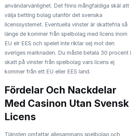
användarvänlighet. Det finns mångfaldiga skäl att
välja betting bolag utanför det svenska
licenssystemet. Eventuella vinster är skattefria så
länge de kommer från spelbolag med licens inom
EU elr EES och spelet inte riktar sej mot den
sveriges marknaden. Du måste betala 30 procent i
skatt på vinster från spelbolag vars licens ej
kommer från ett EU eller EES land.
Fördelar Och Nackdelar
Med Casinon Utan Svensk
Licens
Tjänsten omfattar allesammans spelbolag och