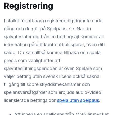
Registrering
I stället för att bara registrera dig durante enda
gång och du gör på Spelpaus. se. När du
självutesluter dig från en bettingsajt kommer all
information på ditt konto att bli sparat, även ditt
saldo. Du kan alltså komma tillbaka och spela
precis som vanligt efter att
självuteslutningsperioden är över. Spelare som
väljer betting utan svensk licens också sakna
tillgång till sobre skyddsmekanismer och
spelansvarsåtgärder som erbjuds audio-video
licensierade bettingsidor
spela utan spelpaus
.
Att inneha en spellicens från MGA är mycket