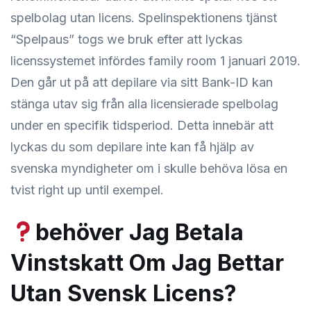
spelbolag utan licens. Spelinspektionens tjänst
“Spelpaus” togs we bruk efter att lyckas
licenssystemet infördes family room 1 januari 2019.
Den går ut på att depilare via sitt Bank-ID kan
stänga utav sig från alla licensierade spelbolag
under en specifik tidsperiod. Detta innebär att
lyckas du som depilare inte kan få hjälp av
svenska myndigheter om i skulle behöva lösa en
tvist right up until exempel.
behöver Jag Betala
Vinstskatt Om Jag Bettar
Utan Svensk Licens?