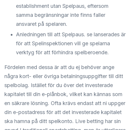
establishment utan Spelpaus, eftersom
samma begränsningar inte finns faller
ansvaret på spelaren.
Anledningen till att Spelpaus. se lanserades är
för att Spelinspektionen vill ge spelarna
verktyg för att förhindra spelberoende.
Fördelen med dessa är att du ej behöver ange
några kort- eller övriga betalningsuppgifter till ditt
spelbolag. Istället för du över det investerade
kapitalet till din e-plånbok, vilket kan kännas som
en säkrare lösning. Ofta krävs endast att ni uppger
din e-postadress för att det investerade kapitalet
ska hamna på ditt spelkonto. Live betting har sin