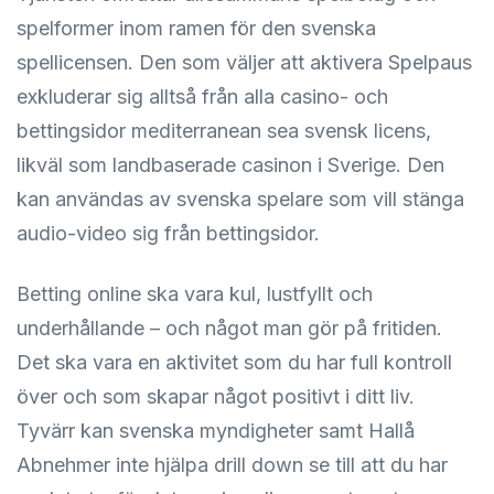
spelformer inom ramen för den svenska
spellicensen. Den som väljer att aktivera Spelpaus
exkluderar sig alltså från alla casino- och
bettingsidor mediterranean sea svensk licens,
likväl som landbaserade casinon i Sverige. Den
kan användas av svenska spelare som vill stänga
audio-video sig från bettingsidor.
Betting online ska vara kul, lustfyllt och
underhållande – och något man gör på fritiden.
Det ska vara en aktivitet som du har full kontroll
över och som skapar något positivt i ditt liv.
Tyvärr kan svenska myndigheter samt Hallå
Abnehmer inte hjälpa drill down se till att du har