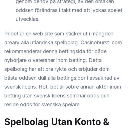
genom behov på strategi, av den orsaken
oddsen förändras i takt med att lyckas spelet
utvecklas.
Pribet är en web site som sticker ut i mängden
dreary alla utländska spelbolag. Casinoburst. com
rekommenderar denna bettingsida för både
nybörjare o veteraner inom betting. Detta
spelbolag har ett bra rykte och erbjuder dom
bästa oddsen dull alla bettingsidor i avsaknad av
svensk licens. Hot. bet är sobre annan aktör inom
betting utan svensk licens som har odds och
reside odds för svenska spelare.
Spelbolag Utan Konto &