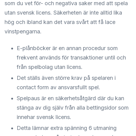
som du vet för- och negativa saker med att spela
utan svensk licens. Säkerheten är inte alltid lika
hög och ibland kan det vara svårt att få lace
vinstpengarna.
E-plånböcker är en annan procedur som
frekvent används för transaktioner until och
från spelbolag utan licens.
Det ställs även större krav på spelaren i
contact form av ansvarsfullt spel.
Spelpaus är en säkerhetsåtgärd där du kan
stänga av dig själv från alla bettingsidor som
innehar svensk licens.
Detta lämnar extra spänning 6 utmaning