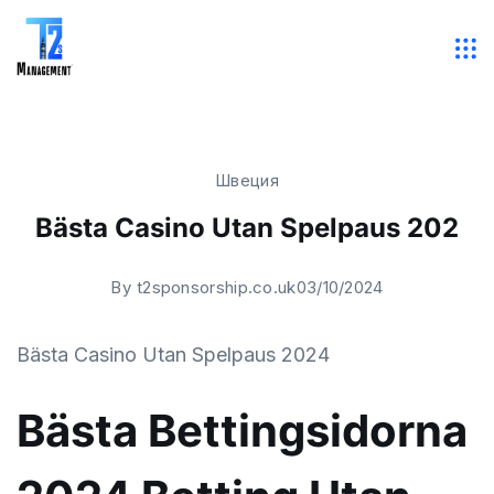
Skip
to
T2
content
Sponsorship
Management
Швеция
Bästa Casino Utan Spelpaus 202
By
t2sponsorship.co.uk
03/10/2024
Bästa Casino Utan Spelpaus 2024
Bästa Bettingsidorna