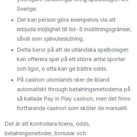
Sverige.
Det kan person göra exempelvis via att
erbjuda möjlighet till tid- 6 insättningsgränser,
såväl som självuteslutning.
Detta beror på att de utländska spelbolagen
kan offerera spel på ett större antal sporter
och ligor, o ofta kan ge bättre odds.
På casinon utomlands sker de ibland
automatiskt through betalningsmetoderna på
så kallade Pay in Play casinon, men det finns
fortfarande casinon som sköter de manuellt.
Det är att kontrollera licens, odds,
betalningsmetoder, bonusar och