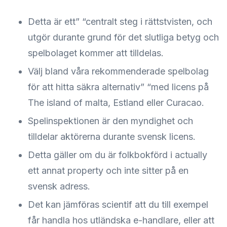
Detta är ett” “centralt steg i rättstvisten, och
utgör durante grund för det slutliga betyg och
spelbolaget kommer att tilldelas.
Välj bland våra rekommenderade spelbolag
för att hitta säkra alternativ” “med licens på
The island of malta, Estland eller Curacao.
Spelinspektionen är den myndighet och
tilldelar aktörerna durante svensk licens.
Detta gäller om du är folkbokförd i actually
ett annat property och inte sitter på en
svensk adress.
Det kan jämföras scientif att du till exempel
får handla hos utländska e-handlare, eller att