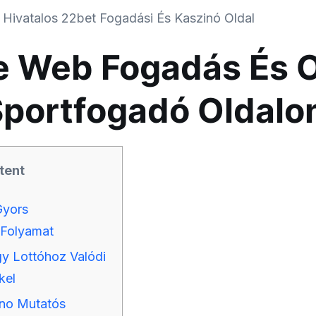
Hivatalos 22bet Fogadási És Kaszinó Oldal
e Web Fogadás És 
Sportfogadó Oldalo
tent
Gyors
 Folyamat
y Lottóhoz Valódi
kel
ino Mutatós