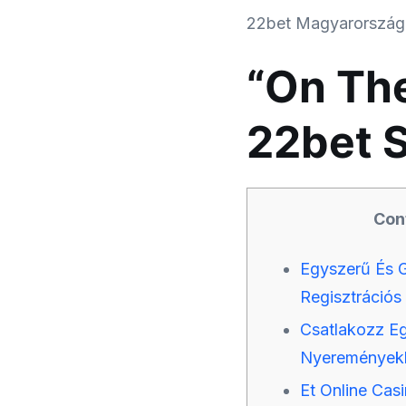
22bet Magyarország 
“On Th
22bet 
Con
Egyszerű És 
Regisztrációs
Csatlakozz Eg
Nyeremények
Et Online Cas