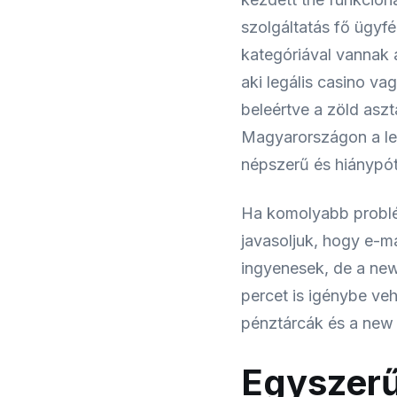
szolgáltatás fő ügyfé
kategóriával vannak a
aki legális casino va
beleértve a zöld asz
Magyarországon a le
népszerű és hiánypót
Ha komolyabb problém
javasoljuk, hogy e-ma
ingyenesek, de a new 
percet is igénybe veh
pénztárcák és a new 
Egyszerű