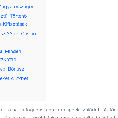
Magyarországon
ztül Történő
s Kifizetések
sz 22bet Casino
al Minden
szközre
napi Bónusz
zeket A 22bet
atás csak a fogadási ágazatra specializálódott. Aztán 
alitás, és csak később jelent meg az oldalba beépített