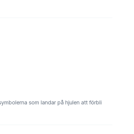
mbolerna som landar på hjulen att förbli