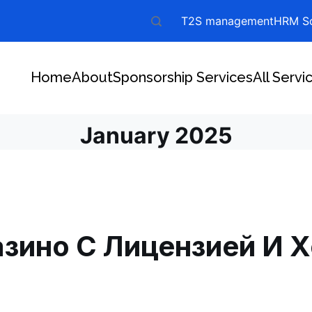
T2S management
HRM So
Home
About
Sponsorship Services
All Servi
January 2025
азино С Лицензией И 