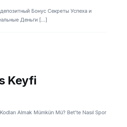
депозитный Бонус Секреты Успеха и
альные Деньги […]
s Keyfi
Kodları Almak Mümkün Mü? Bet’te Nasıl Spor