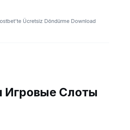
i Mostbet’te Ücretsiz Döndürme Download
 Игровые Слоты