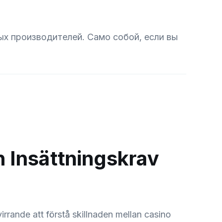
ых производителей. Само собой, если вы
n Insättningskrav
irrande att förstå skillnaden mellan casino