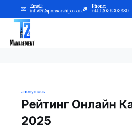
Skip
Email:
Phone:
info@t2sponsorship.co.uk
+4402039303880
to
content
T2
Sponsorship
Management
anonymous
Рейтинг Онлайн К
2025