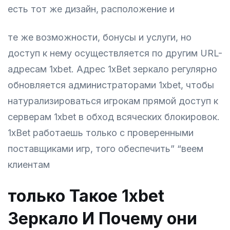
есть тот же дизайн, расположение и
те же возможности, бонусы и услуги, но
доступ к нему осуществляется по другим URL-
адресам 1xbet. Адрес 1xBet зеркало регулярно
обновляется администраторами 1xbet, чтобы
натурализироваться игрокам прямой доступ к
серверам 1xbet в обход всяческих блокировок.
1xBet работаешь только с проверенными
поставщиками игр, того обеспечить” “веем
клиентам
только Такое 1xbet
Зеркало И Почему они