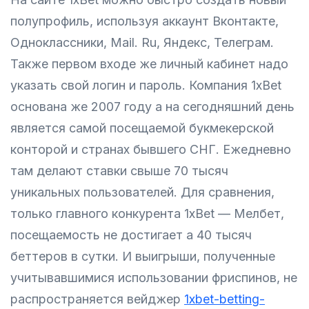
полупрофиль, используя аккаунт Вконтакте,
Одноклассники, Mail. Ru, Яндекс, Телеграм.
Также первом входе же личный кабинет надо
указать свой логин и пароль. Компания 1xBet
основана же 2007 году а на сегодняшний день
является самой посещаемой букмекерской
конторой и странах бывшего СНГ. Ежедневно
там делают ставки свыше 70 тысяч
уникальных пользователей. Для сравнения,
только главного конкурента 1xBet — Мелбет,
посещаемость не достигает а 40 тысяч
беттеров в сутки. И выигрыши, полученные
учитывавшимися использовании фриспинов, не
распространяется вейджер
1xbet-betting-