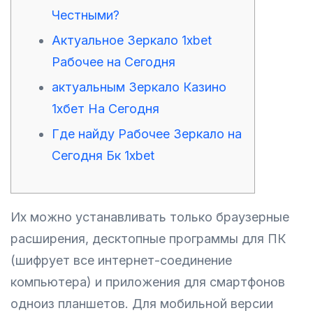
Честными?
Актуальное Зеркало 1xbet
Рабочее на Сегодня
актуальным Зеркало Казино
1хбет На Сегодня
Где найду Рабочее Зеркало на
Сегодня Бк 1xbet
Их можно устанавливать только браузерные
расширения, десктопные программы для ПК
(шифрует все интернет-соединение
компьютера) и приложения для смартфонов
одноиз планшетов. Для мобильной версии