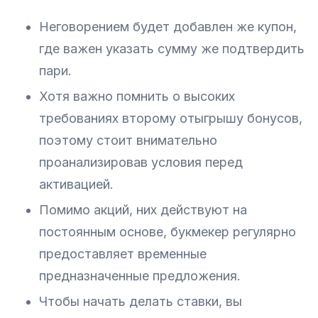
Неговорением будет добавлен же купон,
где важен указать сумму же подтвердить
пари.
Хотя важно помнить о высоких
требованиях второму отыгрышу бонусов,
поэтому стоит внимательно
проанализировав условия перед
активацией.
Помимо акций, них действуют на
постоянным основе, букмекер регулярно
предоставляет временные
предназначенные предложения.
Чтобы начать делать ставки, вы