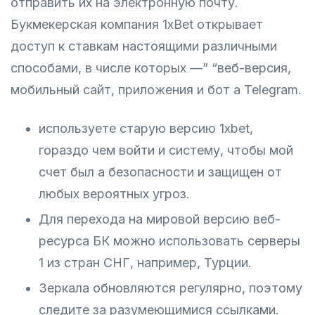
отправить их на электронную почту.
Букмекерская компания 1xBet открывает
доступ к ставкам настоящими различными
способами, в числе которых —” “веб-версия,
мобильный сайт, приложения и бот а Telegram.
используете старую версию 1xbet,
гораздо чем войти и систему, чтобы мой
счет был а безопасности и защищен от
любых вероятных угроз.
Для перехода на мировой версию веб-
ресурса БК можно использовать серверы
1 из стран СНГ, например, Турции.
Зеркала обновляются регулярно, поэтому
следите за разумеющимися ссылками.