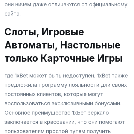
они ничем даже отличаются от официальному
сайта.
Слоты, Игровые
Автоматы, Настольные
только Карточные Игры
где 1xBet может быть недоступен. 1xBet также
предложила программу лояльности дли своих
постоянных клиентов, которые могут
воспользоваться эксклюзивными бонусами.
Основное преимущество 1хБет зеркало
заключается в красовании, что они помогают
пользователям простой путем получить