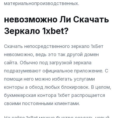
материальнопроизводственных.
невозможно Ли Скачать
Зеркало 1xbet?
Скачать непосредственного зеркало 1хБет
невозможно, ведь это так другой домен
сайта. Обычно под загрузкой зеркала
подразумевают официальное приложение. С
помощи него можно избегать услугами
конторы а обход любых блокировок. В целом,
букмекерская контора 1хбет распрощается
своими постоянными клиентами.
На сайте 1xBet можно быстро создать новый