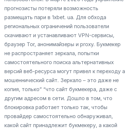
прогнозисты потеряли возможность
размещать пари в 1xbet. ua. Для обхода
региональных ограничений пользователи
скачивают и устанавливают VPN-сервисы,
браузер Tor, анонимайзеры и proxy. Букмекер
не распространяет зеркала, попытки
самостоятельного поиска альтернативных
версий веб-ресурса могут привел к переходу а
мошеннический сайт. Зеркало – это даже не
копия, только” “что сайт букмекера, даже с
другим адресом в сети. Дошло в том, что
блокировка работает только так, чтобы
провайдер самостоятельно обнаруживал,
какой сайт принадлежит букмекеру, а какой