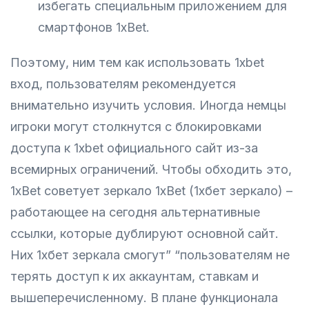
избегать специальным приложением для
смартфонов 1xBet.
Поэтому, ним тем как использовать 1xbet
вход, пользователям рекомендуется
внимательно изучить условия. Иногда немцы
игроки могут столкнутся с блокировками
доступа к 1xbet официального сайт из-за
всемирных ограничений. Чтобы обходить это,
1xBet советует зеркало 1xBet (1хбет зеркало) –
работающее на сегодня альтернативные
ссылки, которые дублируют основной сайт.
Них 1хбет зеркала смогут” “пользователям не
терять доступ к их аккаунтам, ставкам и
вышеперечисленному. В плане функционала