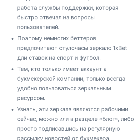
работа службы поддержки, которая
быстро отвечал на вопросы
пользователей.
Поэтому немногих беттеров
предпочитают стулочасы зеркало 1xBet
дли ставок на спорт и футбол.
Тем, кто только имеет аккаунт а
букмекерской компании, только всегда
удобно пользоваться зеркальным
ресурсом.
Узнать, эти зеркала являются рабочими
сейчас, можно или в разделе «Блог», либо
просто подписавшись на регулярную
рассылку новостей от букмекера.