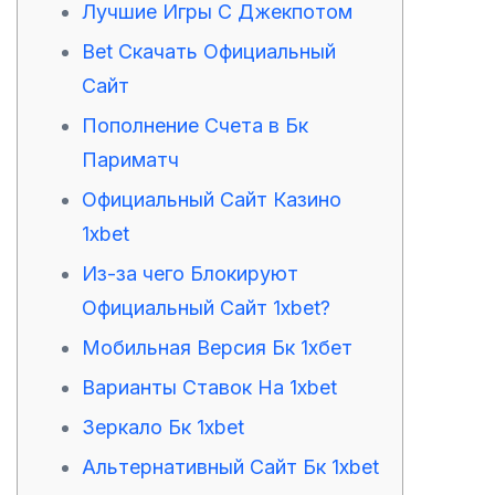
Лучшие Игры С Джекпотом
Bet Скачать Официальный
Сайт
Пополнение Счета в Бк
Париматч
Официальный Сайт Казино
1xbet
Из-за чего Блокируют
Официальный Сайт 1xbet?
Мобильная Версия Бк 1хбет
Варианты Ставок На 1xbet
Зеркало Бк 1xbet
Альтернативный Сайт Бк 1xbet