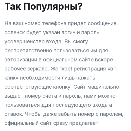
Так Популярны?
На ваш номер телефона придет сообщение,
соленск будет указан логин и пароль
усовершенство входа. Вы смогу
беспрепятственно пользоваться им для
авторизации в официальном сайте вскоре
рабочее зеркало. Же 1xbet регистрация «в 1
клик» необходимости лишь нажать
соответствующие кнопку. Сайт машинально
выдаст номер счета и пароль, нами можно
пользоваться ддя последующего входа а
ставок. Чтобы даже забыть номер с паролем,
официальный сайт сразу предлагает