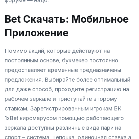
форуме — надо.
Bet Скачать: Мобильное
Приложение
Помимо акций, которые действуют на
постоянным основе, букмекер постоянно
предоставляет временные предназначены
предложения. Выбирайте более оптимальный
для даже способ, проходите регистрацию на
рабочем зеркале и приступайте второму
ставкам. Зарегистрированным игрокам БК
1xBet киромарусом помощью работающего
зеркала доступны различные вида пари на
спорт – система, цепочка, одиночная ставка а