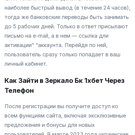
наиболее быстрый вывод (в течение 24 часов),
тогда же банковские переводы быть занимать
до 5 рабочих дней. Только в ответ присылают
письмо на e-mail, а в нем — ссылка дли
активации” “аккаунта. Перейдя по ней,
пользователь сразу только попадает в ваш
личный кабинет.
Как Зайти в Зеркало Бк 1хбет Через
Телефон
После регистрации вы получите доступ ко
всем функциям сайта, включая эксклюзивные
предложения и бонусы для новых
пользователей. В марте 2023 года украинские