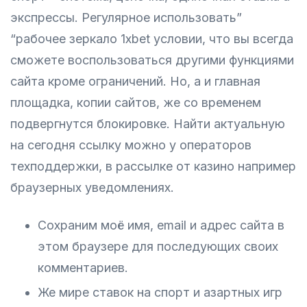
экспрессы. Регулярное использовать”
“рабочее зеркало 1xbet условии, что вы всегда
сможете воспользоваться другими функциями
сайта кроме ограничений. Но, а и главная
площадка, копии сайтов, же со временем
подвергнутся блокировке. Найти актуальную
на сегодня ссылку можно у операторов
техподдержки, в рассылке от казино например
браузерных уведомлениях.
Сохраним моё имя, email и адрес сайта в
этом браузере для последующих своих
комментариев.
Же мире ставок на спорт и азартных игр