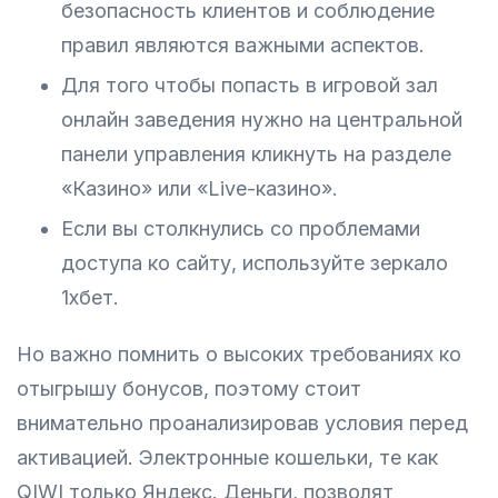
безопасность клиентов и соблюдение
правил являются важными аспектов.
Для того чтобы попасть в игровой зал
онлайн заведения нужно на центральной
панели управления кликнуть на разделе
«Казино» или «Live-казино».
Если вы столкнулись со проблемами
доступа ко сайту, используйте зеркало
1хбет.
Но важно помнить о высоких требованиях ко
отыгрышу бонусов, поэтому стоит
внимательно проанализировав условия перед
активацией. Электронные кошельки, те как
QIWI только Яндекс. Деньги, позволят