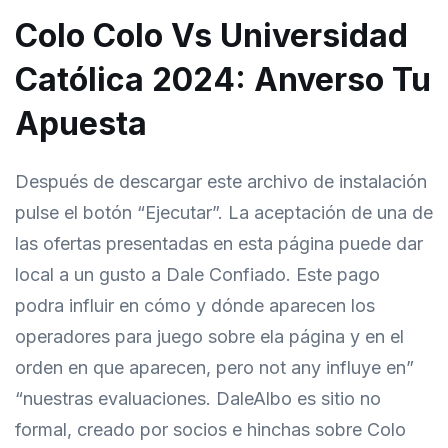
Colo Colo Vs Universidad
Católica 2024: Anverso Tu
Apuesta
Después de descargar este archivo de instalación
pulse el botón “Ejecutar”. La aceptación de una de
las ofertas presentadas en esta página puede dar
local a un gusto a Dale Confiado. Este pago
podra influir en cómo y dónde aparecen los
operadores para juego sobre ela página y en el
orden en que aparecen, pero not any influye en”
“nuestras evaluaciones. DaleAlbo es sitio no
formal, creado por socios e hinchas sobre Colo