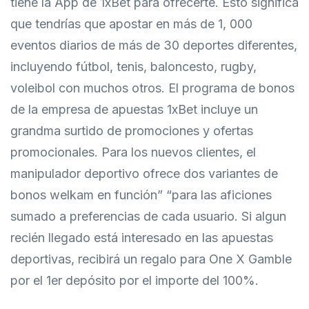
tiene la App de 1xBet para ofrecerte. Esto significa
que tendrías que apostar en más de 1, 000
eventos diarios de más de 30 deportes diferentes,
incluyendo fútbol, tenis, baloncesto, rugby,
voleibol con muchos otros. El programa de bonos
de la empresa de apuestas 1xBet incluye un
grandma surtido de promociones y ofertas
promocionales. Para los nuevos clientes, el
manipulador deportivo ofrece dos variantes de
bonos welkam en función” “para las aficiones
sumado a preferencias de cada usuario. Si algun
recién llegado está interesado en las apuestas
deportivas, recibirá un regalo para One X Gamble
por el 1er depósito por el importe del 100%.