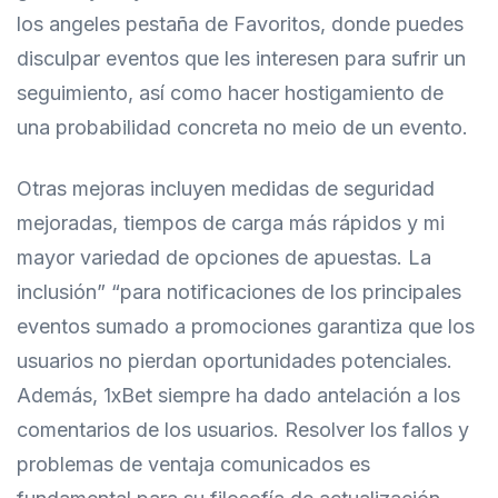
los angeles pestaña de Favoritos, donde puedes
disculpar eventos que les interesen para sufrir un
seguimiento, así como hacer hostigamiento de
una probabilidad concreta no meio de un evento.
Otras mejoras incluyen medidas de seguridad
mejoradas, tiempos de carga más rápidos y mi
mayor variedad de opciones de apuestas. La
inclusión” “para notificaciones de los principales
eventos sumado a promociones garantiza que los
usuarios no pierdan oportunidades potenciales.
Además, 1xBet siempre ha dado antelación a los
comentarios de los usuarios. Resolver los fallos y
problemas de ventaja comunicados es