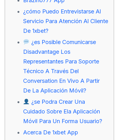
Brazino777 App
¿cómo Puedo Entrevistarse Al
Servicio Para Atención Al Cliente
De 1xbet?
¿es Posible Comunicarse
Disadvantage Los
Representantes Para Soporte
Técnico A Través Del
Conversation En Vivo A Partir
De La Aplicación Móvil?
¿se Podra Crear Una
Cuidado Sobre Ela Aplicación
Móvil Para Un Forma Usuario?
Acerca De 1xbet App