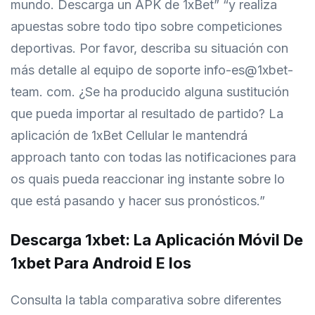
mundo. Descarga un APK de 1xBet” “y realiza
apuestas sobre todo tipo sobre competiciones
deportivas. Por favor, describa su situación con
más detalle al equipo de soporte info-es@1xbet-
team. com. ¿Se ha producido alguna sustitución
que pueda importar al resultado de partido? La
aplicación de 1xBet Cellular le mantendrá
approach tanto con todas las notificaciones para
os quais pueda reaccionar ing instante sobre lo
que está pasando y hacer sus pronósticos.”
Descarga 1xbet: La Aplicación Móvil De
1xbet Para Android E Ios
Consulta la tabla comparativa sobre diferentes