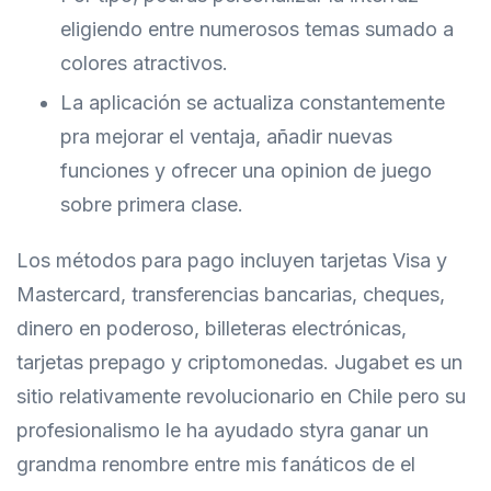
eligiendo entre numerosos temas sumado a
colores atractivos.
La aplicación se actualiza constantemente
pra mejorar el ventaja, añadir nuevas
funciones y ofrecer una opinion de juego
sobre primera clase.
Los métodos para pago incluyen tarjetas Visa y
Mastercard, transferencias bancarias, cheques,
dinero en poderoso, billeteras electrónicas,
tarjetas prepago y criptomonedas. Jugabet es un
sitio relativamente revolucionario en Chile pero su
profesionalismo le ha ayudado styra ganar un
grandma renombre entre mis fanáticos de el