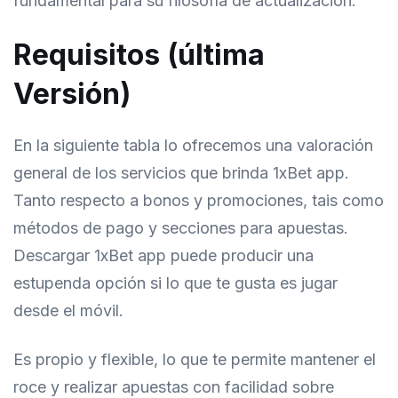
fundamental para su filosofía de actualización.
Requisitos (última
Versión)
En la siguiente tabla lo ofrecemos una valoración
general de los servicios que brinda 1xBet app.
Tanto respecto a bonos y promociones, tais como
métodos de pago y secciones para apuestas.
Descargar 1xBet app puede producir una
estupenda opción si lo que te gusta es jugar
desde el móvil.
Es propio y flexible, lo que te permite mantener el
roce y realizar apuestas con facilidad sobre