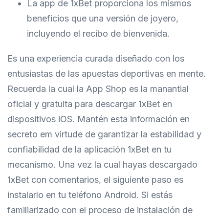
La app de 1xBet proporciona los mismos
beneficios que una versión de joyero,
incluyendo el recibo de bienvenida.
Es una experiencia curada diseñado con los
entusiastas de las apuestas deportivas en mente.
Recuerda la cual la App Shop es la manantial
oficial y gratuita para descargar 1xBet en
dispositivos iOS. Mantén esta información en
secreto em virtude de garantizar la estabilidad y
confiabilidad de la aplicación 1xBet en tu
mecanismo. Una vez la cual hayas descargado
1xBet con comentarios, el siguiente paso es
instalarlo en tu teléfono Android. Si estás
familiarizado con el proceso de instalación de