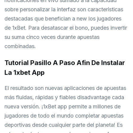
notificaciones en vivo sumado a la capacidad
sobre personalizar la interfaz son características
destacadas que benefician a new los jugadores
de 1xBet. Para desatascar el bono, puedes invertir
su suma cinco veces durante apuestas
combinadas.
Tutorial Pasillo A Paso Afin De Instalar
La 1xbet App
El resultado son nuevas aplicaciones de apuestas
más fluidas, rápidas y fiables disadvantage cada
nueva versión. ¡1xBet app permite a millones de
jugadores de todo el mundo completar apuestas
deportivas desde cualquier parte del planeta! Es