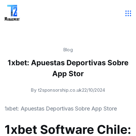
Skip
to
T2
content
Sponsorship
Management
Blog
‎1xbet: Apuestas Deportivas Sobre
App Stor
By
t2sponsorship.co.uk
22/10/2024
‎1xbet: Apuestas Deportivas Sobre App Store
1xbet Software Chile: