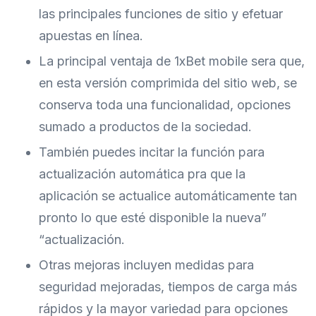
las principales funciones de sitio y efetuar
apuestas en línea.
La principal ventaja de 1xBet mobile sera que,
en esta versión comprimida del sitio web, se
conserva toda una funcionalidad, opciones
sumado a productos de la sociedad.
También puedes incitar la función para
actualización automática pra que la
aplicación se actualice automáticamente tan
pronto lo que esté disponible la nueva”
“actualización.
Otras mejoras incluyen medidas para
seguridad mejoradas, tiempos de carga más
rápidos y la mayor variedad para opciones