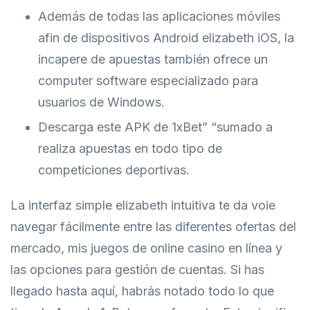
Además de todas las aplicaciones móviles
afin de dispositivos Android elizabeth iOS, la
incapere de apuestas también ofrece un
computer software especializado para
usuarios de Windows.
Descarga este APK de 1xBet” “sumado a
realiza apuestas en todo tipo de
competiciones deportivas.
La interfaz simple elizabeth intuitiva te da voie
navegar fácilmente entre las diferentes ofertas del
mercado, mis juegos de online casino en línea y
las opciones para gestión de cuentas. Si has
llegado hasta aquí, habrás notado todo lo que