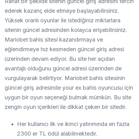
Rahat bir şekilde sitenin güncel giriş adresini tercih
ederek kazanç elde etmeye başlayabilirsiniz.
Yüksek oranlı oyunlar ile istediğiniz miktarlara
sitenin güncel adresinden kolayca erişebilirsiniz.
Mariobet bahis sitesi kazandırmaya ve
eğlendirmeye hız kesmeden güncel giriş adresi
üzerinden devam ediyor. Bu site her açıdan
avantajlı olduğunu güncel adresi üzerinden de
vurgulayarak belirtiyor. Mariobet bahis sitesinin
güncel giriş adresinde your ex bahis oyuncusu için
uygun bir oyun seçeneği bulmak mümkün. Bu site
zengin oyun içerikleri ile dikkat çeken bir sitedir.
Her kullanıcı ilk ve ikinci yatırımında en fazla
2300 er TL ödül alabilmektedir.