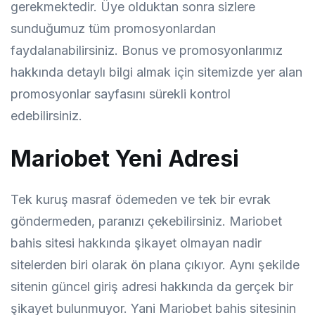
gerekmektedir. Üye olduktan sonra sizlere
sunduğumuz tüm promosyonlardan
faydalanabilirsiniz. Bonus ve promosyonlarımız
hakkında detaylı bilgi almak için sitemizde yer alan
promosyonlar sayfasını sürekli kontrol
edebilirsiniz.
Mariobet Yeni Adresi
Tek kuruş masraf ödemeden ve tek bir evrak
göndermeden, paranızı çekebilirsiniz. Mariobet
bahis sitesi hakkında şikayet olmayan nadir
sitelerden biri olarak ön plana çıkıyor. Aynı şekilde
sitenin güncel giriş adresi hakkında da gerçek bir
şikayet bulunmuyor. Yani Mariobet bahis sitesinin