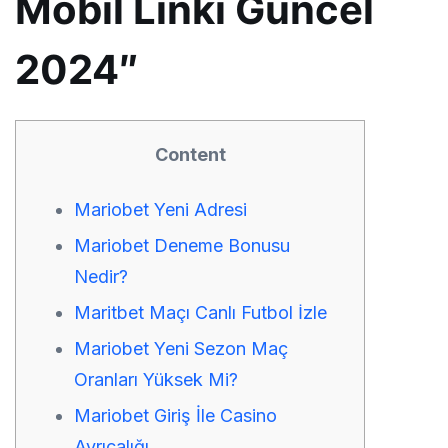
Mobil Linki Güncel
2024″
Content
Mariobet Yeni Adresi
Mariobet Deneme Bonusu
Nedir?
Maritbet Maçı Canlı Futbol İzle
Mariobet Yeni Sezon Maç
Oranları Yüksek Mi?
Mariobet Giriş İle Casino
Ayrıcalığı