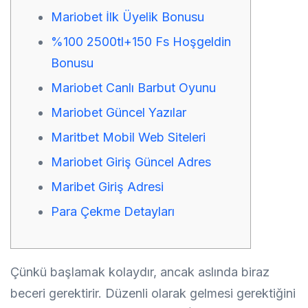
Mariobet İlk Üyelik Bonusu
%100 2500tl+150 Fs Hoşgeldin
Bonusu
Mariobet Canlı Barbut Oyunu
Mariobet Güncel Yazılar
Maritbet Mobil Web Siteleri
Mariobet Giriş Güncel Adres
Maribet Giriş Adresi
Para Çekme Detayları
Çünkü başlamak kolaydır, ancak aslında biraz
beceri gerektirir. Düzenli olarak gelmesi gerektiğini