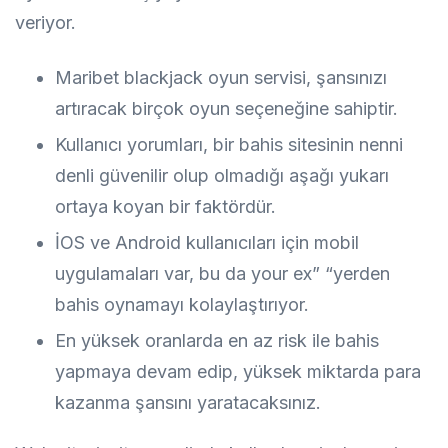
veriyor.
Maribet blackjack oyun servisi, şansınızı
artıracak birçok oyun seçeneğine sahiptir.
Kullanıcı yorumları, bir bahis sitesinin nenni
denli güvenilir olup olmadığı aşağı yukarı
ortaya koyan bir faktördür.
İOS ve Android kullanıcıları için mobil
uygulamaları var, bu da your ex” “yerden
bahis oynamayı kolaylaştırıyor.
En yüksek oranlarda en az risk ile bahis
yapmaya devam edip, yüksek miktarda para
kazanma şansını yaratacaksınız.