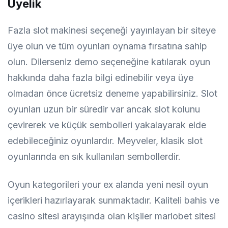
Üyelik
Fazla slot makinesi seçeneği yayınlayan bir siteye
üye olun ve tüm oyunları oynama fırsatına sahip
olun. Dilerseniz demo seçeneğine katılarak oyun
hakkında daha fazla bilgi edinebilir veya üye
olmadan önce ücretsiz deneme yapabilirsiniz. Slot
oyunları uzun bir süredir var ancak slot kolunu
çevirerek ve küçük sembolleri yakalayarak elde
edebileceğiniz oyunlardır. Meyveler, klasik slot
oyunlarında en sık kullanılan sembollerdir.
Oyun kategorileri your ex alanda yeni nesil oyun
içerikleri hazırlayarak sunmaktadır. Kaliteli bahis ve
casino sitesi arayışında olan kişiler mariobet sitesi