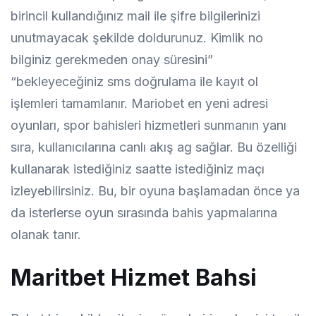
birincil kullandığınız mail ile şifre bilgilerinizi
unutmayacak şekilde doldurunuz. Kimlik no
bilginiz gerekmeden onay süresini”
“bekleyeceğiniz sms doğrulama ile kayıt ol
işlemleri tamamlanır. Mariobet en yeni adresi
oyunları, spor bahisleri hizmetleri sunmanın yanı
sıra, kullanıcılarına canlı akış ag sağlar. Bu özelliği
kullanarak istediğiniz saatte istediğiniz maçı
izleyebilirsiniz. Bu, bir oyuna başlamadan önce ya
da isterlerse oyun sırasında bahis yapmalarına
olanak tanır.
Maritbet Hizmet Bahsi