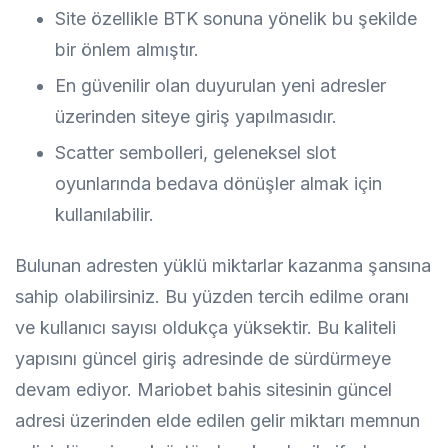
Site özellikle BTK sonuna yönelik bu şekilde
bir önlem almıştır.
En güvenilir olan duyurulan yeni adresler
üzerinden siteye giriş yapılmasıdır.
Scatter sembolleri, geleneksel slot
oyunlarında bedava dönüşler almak için
kullanılabilir.
Bulunan adresten yüklü miktarlar kazanma şansına
sahip olabilirsiniz. Bu yüzden tercih edilme oranı
ve kullanıcı sayısı oldukça yüksektir. Bu kaliteli
yapısını güncel giriş adresinde de sürdürmeye
devam ediyor. Mariobet bahis sitesinin güncel
adresi üzerinden elde edilen gelir miktarı memnun